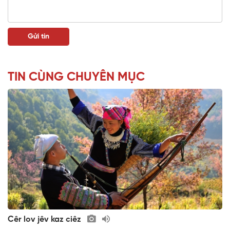
TIN CÙNG CHUYÊN MỤC
Cêr lov jêv kaz ciêz