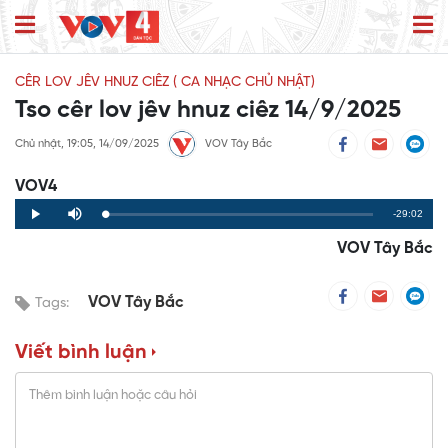
CÊR LOV JÊV HNUZ CIÊZ ( CA NHẠC CHỦ NHẬT)
Tso cêr lov jêv hnuz ciêz 14/9/2025
Chủ nhật, 19:05, 14/09/2025
VOV Tây Bắc
VOV4
Remaining
-29:02
Loaded
:
Progress
:
Play
Mute
0%
0%
Time
VOV Tây Bắc
VOV Tây Bắc
Tags:
Viết bình luận