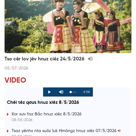
Tso cêr lov jêv hnuz ciêz 24/5/2026
05/07/2026
VIDEO
R
-3:58
L
P
P
M
o
r
l
u
a
o
a
t
e
Chêi têz qơưs hnuz xiêz 8/5/2026
d
g
y
e
e
r
d
e
m
:
s
Xor xưv faz Bắc hnuz xiêz 8/5/2026
0
s
%
:
a
08/05/2026
0
%
i
Tsaz yênhx nta suôz luk Hmôngz hnuz xiêz 07/5/2026