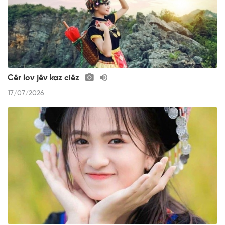
Cêr lov jêv kaz ciêz
17/07/2026