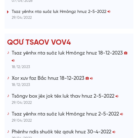
07/05/2026
n
i
Tsaz yênhx nta suôz luk Hmôngz hnuz 2-5-2022
29/04/2022
n
g
T
QƠƯ TSAOV VOV4
i
Tsaz yênhx nta suôz luk Hmôngz hnuz 18-12-2023
m
e
18/12/2023
Xor xưv faz Bắc hnuz 18-12-2023
18/12/2023
Tsôngv box jêx jok têx luk thav hnuz 2-5-2022
29/04/2022
Tsaz yênhx nta suôz luk Hmôngz hnuz 2-5-2022
29/04/2022
Phênhv ndis shuôk têz qơưk hnuz 30-4-2022