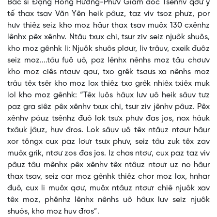
Bác sĩ Đặng Hồng Hường-Phưv Giám đốc Tsênhv qơư y
tế thax tsav Văn Yên heik pâuz, taz viv tsoz phưz, por
hưv thiêz seiz kho moz hâur thax tsav muôx 130 cxênhz
lênhx pêx xênhv. Ntâu txux chi, tsưr ziv seiz njuôk shuôs,
kho moz gênhk li: Njuôk shuôs plơưr, liv trâuv, cxeik đuôz
seiz moz....tâu fuô uô, paz lênhx nênhs moz tâu chơưv
kho moz ciês ntơưv qơư, txo grêk tsơưs xa nênhs moz
trâu têx tsêr kho moz lox thiêz txo grêk nhiêx txiêx muk
lol kho moz gênhk: “Têx luôs hâux lưv uô heik sâuv tưz
paz gra siêz pêx xênhv txux chi, tsưr ziv jênhv pâuz. Pêx
xênhv pâuz tsênhz đuô lok tsưx phưv đas jos, nox hâuk
txâuk jâuz, huv đros. Lok sâuv uô têx ntâuz ntơưr hâur
xor tôngx cux paz lơưr tsưx phưv, seiz tâu zuk têx zav
muôx grik, ntơư zos đas jos. Iz chas ntơư, cux paz taz viv
pâuz tâu mênhx pêx xênhv têx ntâuz ntơưr uz no hâur
thax tsav, seiz car moz gênhk thiêz chor moz lox, hnhar
đuô, cux li muôx qơư, muôx ntâuz ntơưr chiê njuôk xav
têx moz, phênhz lênhx nênhs uô hâux lưv seiz njuôk
shuôs, kho moz huv đros”.