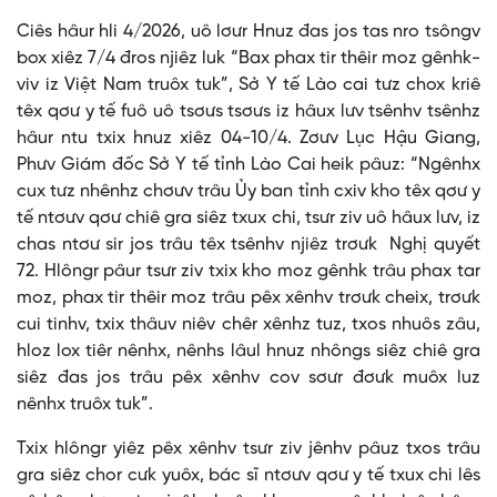
Ciês hâur hli 4/2026, uô lơưr Hnuz đas jos tas nro tsôngv
box xiêz 7/4 đros njiêz luk “Bax phax tir thêir moz gênhk-
viv iz Việt Nam truôx tuk”, Sở Y tế Lào cai tưz chox kriê
têx qơư y tế fuô uô tsơưs tsơưs iz hâux lưv tsênhv tsênhz
hâur ntu txix hnuz xiêz 04-10/4. Zơưv Lục Hậu Giang,
Phưv Giám đốc Sở Y tế tỉnh Lào Cai heik pâuz: “Ngênhx
cux tưz nhênhz chơưv trâu Ủy ban tỉnh cxiv kho têx qơư y
tế ntơưv qơư chiê gra siêz txux chi, tsưr ziv uô hâux lưv, iz
chas ntơư sir jos trâu têx tsênhv njiêz trơưk Nghị quyết
72. Hlôngr pâur tsưr ziv txix kho moz gênhk trâu phax tar
moz, phax tir thêir moz trâu pêx xênhv trơưk cheix, trơưk
cui tinhv, txix thâuv niêv chêr xênhz tuz, txos nhuôs zâu,
hloz lox tiêr nênhx, nênhs lâul hnuz nhôngs siêz chiê gra
siêz đas jos trâu pêx xênhv cov sơưr đơưk muôx luz
nênhx truôx tuk”.
Txix hlôngr yiêz pêx xênhv tsưr ziv jênhv pâuz txos trâu
gra siêz chor cưk yuôx, bác sĩ ntơưv qơư y tế txux chi lês