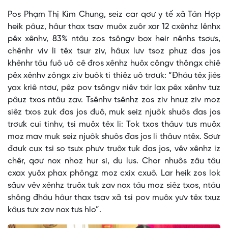
Pos Phạm Thị Kim Chung, seiz car qơư y tế xã Tân Hợp
heik pâuz, hâur thax tsav muôx zuôr xar 12 cxênhz lênhx
pêx xênhv, 83% ntâu zos tsôngv box heir nênhs tsơưs,
chênhr viv li têx tsưr ziv, hâux lưv tsoz phưz đas jos
khênhr tâu fuô uô cê đros xênhz huôx côngv thôngx chiê
pêx xênhv zôngx ziv buôk ti thiêz uô trơưk: “Đhâu têx jiês
yax kriê ntơư, pêz pov tsôngv niêv txir lax pêx xênhv tưz
pâuz txos ntâu zav. Tsênhv tsênhz zos ziv hnuz ziv moz
siêz txos zuk đas jos đuô, muk seiz njuôk shuôs đas jos
trơưk cui tinhv, tsi muôx têx li: Tok txos thâuv tưs muôx
moz mav muk seiz njuôk shuôs đas jos li thâuv ntêx. Sơưr
đơưk cux tsi so tsưx phưv truôx tuk đas jos, vêv xênhz iz
chêr, qơư nox nhoz hur si, đu lus. Chor nhuôs zâu tâu
cxax yuôx phax phôngz moz cxix cxuô. Lar heik zos lok
sâuv vêv xênhz truôx tuk zav nox tâu moz siêz txos, ntâu
shông đhâu hâur thax tsav xã tsi pov muôx yưv têx txuz
kâus tưx zav nox tưs hlo”.