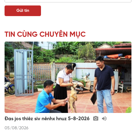
TIN CÙNG CHUYÊN MỤC
Đas jos thiêz siv nênhx hnuz 5-8-2026
05/08/2026