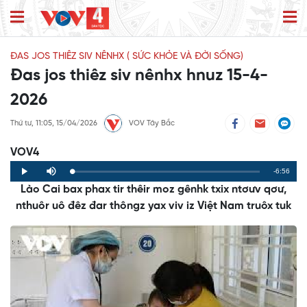
ĐAS JOS THIÊZ SIV NÊNHX ( SỨC KHỎE VÀ ĐỜI SỐNG)
Đas jos thiêz siv nênhx hnuz 15-4-
2026
Thứ tư, 11:05, 15/04/2026
VOV Tây Bắc
VOV4
Remaining
-6:56
Loaded
:
Progress
:
Play
Mute
0%
0%
Lào Cai bax phax tir thêir moz gênhk txix ntơưv qơư,
Time
nthuôr uô đêz đar thôngz yax viv iz Việt Nam truôx tuk