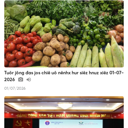
Tuôr jông đas jos chiê uô nênhx hur siêz hnuz xiêz 01-07-
2026
01/07/2026