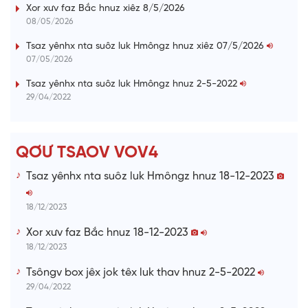
:
s
Xor xưv faz Bắc hnuz xiêz 8/5/2026
0
s
%
:
a
08/05/2026
0
%
i
Tsaz yênhx nta suôz luk Hmôngz hnuz xiêz 07/5/2026
07/05/2026
n
i
Tsaz yênhx nta suôz luk Hmôngz hnuz 2-5-2022
29/04/2022
n
g
T
QƠƯ TSAOV VOV4
i
Tsaz yênhx nta suôz luk Hmôngz hnuz 18-12-2023
m
e
18/12/2023
Xor xưv faz Bắc hnuz 18-12-2023
18/12/2023
Tsôngv box jêx jok têx luk thav hnuz 2-5-2022
29/04/2022