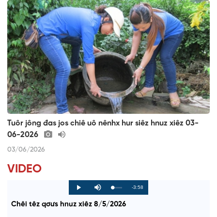
Tuôr jông đas jos chiê uô nênhx hur siêz hnuz xiêz 03-
06-2026
03/06/2026
VIDEO
R
-3:58
L
P
P
M
o
r
l
u
a
o
a
t
e
Chêi têz qơưs hnuz xiêz 8/5/2026
d
g
y
e
e
r
d
e
m