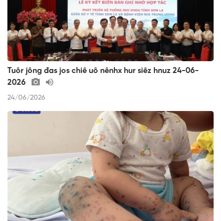
Tuôr jông đas jos chiê uô nênhx hur siêz hnuz 24-06-
2026
24/06/2026