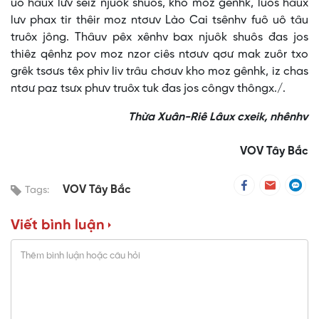
uô hâux lưv seiz njuôk shuôs, kho moz gênhk, luôs hâux
lưv phax tir thêir moz ntơưv Lào Cai tsênhv fuô uô tâu
truôx jông. Thâuv pêx xênhv bax njuôk shuôs đas jos
thiêz qênhz pov moz nzor ciês ntơưv qơư mak zuôr txo
grêk tsơưs têx phiv liv trâu chơưv kho moz gênhk, iz chas
ntơư paz tsưx phưv truôx tuk đas jos côngv thôngx./.
Thừa Xuân-Riê Lâux cxeik, nhênhv
VOV Tây Bắc
VOV Tây Bắc
Tags:
Viết bình luận