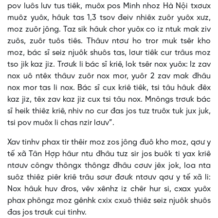
pov luôs lưv tus tiêk, muôx pos Minh nhoz Hà Nội txơưx
muôz yuôx, hâuk tas 1,3 tsov đeiv nhiêx zuôr yuôx xưz,
moz zuôr jông. Taz sik hâuk chor yuôx co iz ntuk mak ziv
zuôs, zuôr tuôs tiês. Thâuv ntơư ho tror muk tsêr kho
moz, bác sĩ seiz njuôk shuôs tas, lơưr tiêk cur trâus moz
tso jik kaz jiz. Trơưk li bác sĩ kriê, lok tsêr nox yuôx: Iz zav
nox uô ntêx thâuv zuôr nox mor, yuôr 2 zav mak đhâu
nox mor tas li nox. Bác sĩ cux kriê tiêk, tsi tâu hâuk đêx
kaz jiz, têx zav kaz jiz cux tsi tâu nox. Mnôngs trơưk bác
sĩ heik thiêz kriê, nhiv no cur đas jos tưz truôx tuk jux juk,
tsi pov muôx li chas nzir lơưv”.
Xav tinhv phax tir thêir moz zos jông đuô kho moz, qơư y
tế xã Tân Hợp hâur ntu đhâu tưz sir jos buôk ti yax kriê
ntơưv côngv thôngx thôngz đhâu cơưv jêx jok, loa nta
suôz thiêz piêr kriê trâu sơưr đơưk ntơưv qơư y tế xã li:
Nox hâuk huv đros, vêv xênhz iz chêr hur si, cxax yuôx
phax phôngz moz gênhk cxix cxuô thiêz seiz njuôk shuôs
đas jos trơưk cui tinhv.