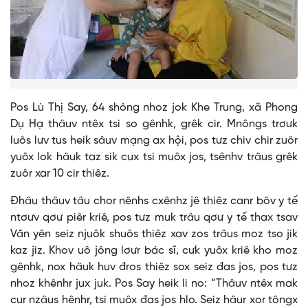
Pos Lù Thị Say, 64 shông nhoz jok Khe Trung, xã Phong
Dụ Hạ thâuv ntêx tsi so gênhk, grêk cir. Mnôngs trơưk
luôs lưv tus heik sâuv mạng ax hội, pos tưz chiv chir zuôr
yuôx lok hâuk taz sik cux tsi muôx jos, tsênhv trâus grêk
zuôr xar 10 cir thiêz.
Đhâu thâuv tâu chor nênhs cxênhz jê thiêz canr bôv y tế
ntơưv qơư piêr kriê, pos tưz muk trâu qơư y tế thax tsav
Văn yên seiz njuôk shuôs thiêz xav zos trâus moz tso jik
kaz jiz. Khov uô jông lơưr bác sĩ, cưk yuôx kriê kho moz
gênhk, nox hâuk huv đros thiêz sox seiz đas jos, pos tưz
nhoz khênhr jux juk. Pos Say heik li no: “Thâuv ntêx mak
cur nzâus hênhr, tsi muôx đas jos hlo. Seiz hâur xor tôngx