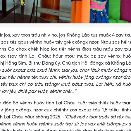
os, xav txos trâu nhiv no, jos Khổng Lào tưz muôx 4 zav txu
os têz qơưs vênhx huôv tsiv grê cxôngx nzor. Ntơư zos hêir
nhs Co chax chêk hloz lox tiêr nênhs đros trâu ntâu zav txu
hax tsav tỉnh Lai Châu; hâur ntơư muôx oz zav vênhx huô
hị Hồng Sim, Bí thư Đảng ủy, Chủ tịch Hội đôngx xã Khổng Là
 zuôr cxơưz cxiz cxuô lênhx tsar jos, chor lâuk muôx côngz 
s zuk hêir nênhs têx txux chi, vênhx huôv jông cxôngx nzor đro
 têx txux chi co trâu tsôngv kruô pâuz txos. Lar hêik, xã huô
r lov jêv, đhiê pax vuôs, sênhr chêr…”
 Sở vênhx huôv tỉnh Lai Châu, tuôr tsês thiêz huôv tsar 
ôv jông cxôngx nzor cux chênhr zos cxơưz tâu 1,5 triệu lênh
tỉnh Lai Châu hâur shông 2025.
“Chiê huôv tsar truôx sđ têx txu
ênhx vênhx huôv tsênhv zuôr tror sir jos yax kriê tsôngv px 