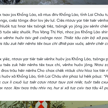
av jos Khổng Lào, xã ntus đriv Khổng Lào, tỉnh Lai Châu tư
ngx, cxêz tôngx đror lov jêv lul. Ciês ntơưv yar tiêr tsêr vênh
 hluôk tưz hnar têx tsôngk tiêz, tsôngk yo jông jav sênhr chêr
ô tuôx sêiz shuôk. Pos Vàng Thị Hợi, nhoz jos Khổng Lào shi
êx vênhx huôv tsiv grê cxôngx nzor. Thiêz tâu cán bộ xã p
sês tâu zuk hêir nênhs têx txux chi đhiê pax vuôs, sênhr chêr 
êz, ntơưv yar tiêr tsêr vênhx huôv jos Khổng Lào, tsôngv p
u tsês zuk hêir nênhs têx txux chi, vênhx huôv jông. Ntơư z
 đros trâu hêir nênhs Cho chax chêk ntâuk chiv hloz lox tiêr 
uôv xã Khổng Lào, tỉnh Lai Châu shir phaz lul hêik pâuz:
“P
cux li cxuô luz tsêr cơưv ntơưr tsuv zok nriêr, tuôr tsês cxu
 nzor. Xav txos trâu nhiv no, hur si xã tưz cxiv tsa tâu 41 p