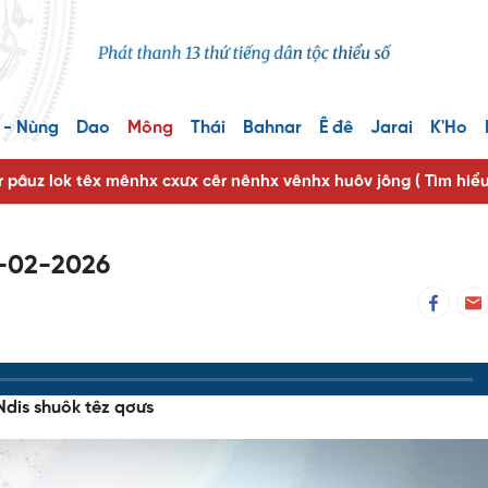
 - Nùng
Dao
Mông
Thái
Bahnar
Ê đê
Jarai
K'Ho
r pâuz lok têx mênhx cxưx cêr nênhx vênhx huôv jông ( Tìm hiể
8-02-2026
Ndis shuôk têz qơưs