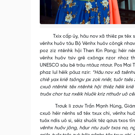
Txix cấp ủy, hâu nov xã thiêz px têx sir j
vênhx huôv tâu Bộ Vênhx huôv côngk nhav z
poz ziz ntênhk hội Then Kin Pang; hêir nê
vênhx huôv tsiv grê cxôngx nzor nhoz t
UNESCO sâu bê trâu ntâuz ntơưr. Pos Mai T
phaz lul hêik pâuz nzir:
“Hâu nov xã tsênhv
chiê yax kriê tsôngv px zok nriêr, tuôr tsê
cxuô ntênhk têx ntênhk hội thiêz hêik kriê
truôx chor tuz nxêik hluôk kriz nthuôr uô cê
Trơưk li zơưv Trần Mạnh Hùng, Giám đốc
cxuô hêir nênhs sđ têx txux chi, vênhx hu
tuôx ndis uô si, sêiz shuôk têz qơưs txos 
vênhx huôv jông, hâur ntu zuôr txos no, ng