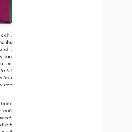
x chi,
 nênhs
x chi,
v tâu
o shir
nto bê
s trâu
v tsar
truôx
x kruô
x chi,
sđ zok