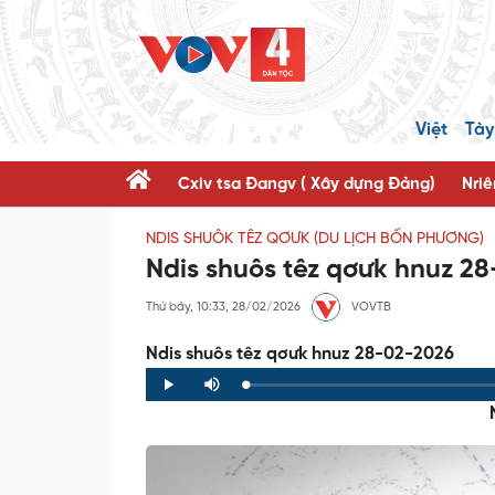
Việt
Tày
Cxiv tsa Đangv ( Xây dựng Đảng)
Nriê
NDIS SHUÔK TÊZ QƠƯK (DU LỊCH BỐN PHƯƠNG)
Ndis shuôs têz qơưk hnuz 2
Thứ bảy, 10:33, 28/02/2026
VOVTB
Ndis shuôs têz qơưk hnuz 28-02-2026
Loaded
:
Progress
:
Play
Mute
0%
0%