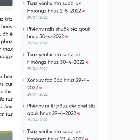
Tsaz yênhx nta suôz luk
Hmôngz hnuz 2-5-2022
29/04/2022
z kriz
x huôv
Phênhv ndis shuôk têz qơưk
, đhiê
hnuz 30-4-2022
r phaz
29/04/2022
az max
Tsaz yênhx nta suôz luk
cxôngx
Hmôngz hnuz 30-4-2022
29/04/2022
x hêir
Xor xưv faz Bắc hnuz 29-4-
os cưr
2022
nênhs.
29/04/2022
êz tưz
Phênhv nriêr pâuz cêr chêi têz
ô hêir
qơưk hnuz 29-4-2022
az tuz
29/04/2022
Tsaz yênhx nta suôz luk
Hmôngz hnuz 29-4-2022