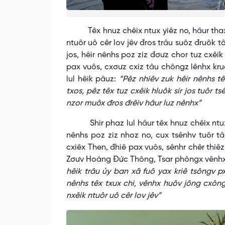
Têx hnuz chêix ntux yiêz no, hâur thax ts
ntuôr uô cêr lov jêv đros trâu suôz đruôk tô
jos, hêir nênhs poz ziz đơưz chor tuz cxêik
pax vuôs, cxơưz cxiz tâu chôngz lênhx kru
lul hêik pâuz:
“Pêz nhiêv zuk hêir nênhs t
txos, pêz têx tuz cxêik hluôk sir jos tuôr t
nzor muôx đros đrêiv hâur luz nênhx”
Shir phaz lul hâur têx hnuz chêix ntux yi
nênhs poz ziz nhoz no, cux tsênhv tuôr tâ
cxiêx Then, đhiê pax vuôs, sênhr chêr thiêz
Zơưv Hoàng Đức Thông, Tsar phôngx vênhx h
hêik trâu ủy ban xã fuô yax kriê tsôngv px 
nênhs têx txux chi, vênhx huôv jông cxôngx
nxêik ntuôr uô cêr lov jêv”