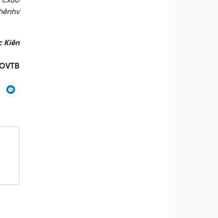
ô cxuô
phênhv
c Kiên
OVTB