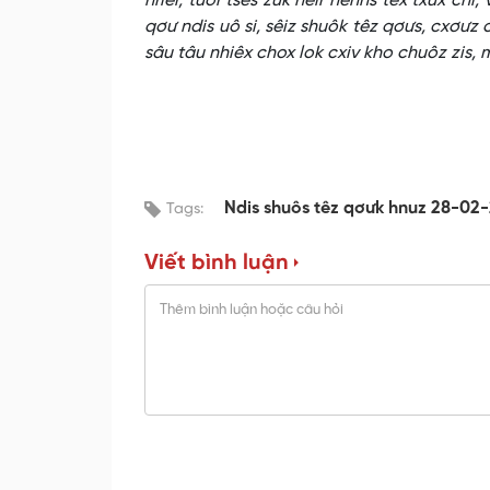
nriêr, tuôr tsês zuk hêir nênhs têx txux chi
qơư ndis uô si, sêiz shuôk têz qơưs, cxơưz
sâu tâu nhiêx chox lok cxiv kho chuôz zis, 
Ndis shuôs têz qơưk hnuz 28-02
Tags:
Viết bình luận