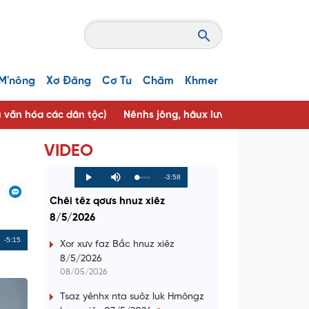
M'nông
Xơ Đăng
Cơ Tu
Chăm
Khmer
u văn hóa các dân tộc)
Nênhs jông, hâux lưv jông ( Người tốt, 
VIDEO
R
-3:58
L
P
P
M
o
r
l
u
a
o
a
t
e
Chêi têz qơưs hnuz xiêz
d
g
y
e
e
r
d
e
8/5/2026
m
:
s
0
s
%
:
a
Remaining
-5:15
0
Xor xưv faz Bắc hnuz xiêz
%
8/5/2026
i
Time
08/05/2026
n
Tsaz yênhx nta suôz luk Hmôngz
i