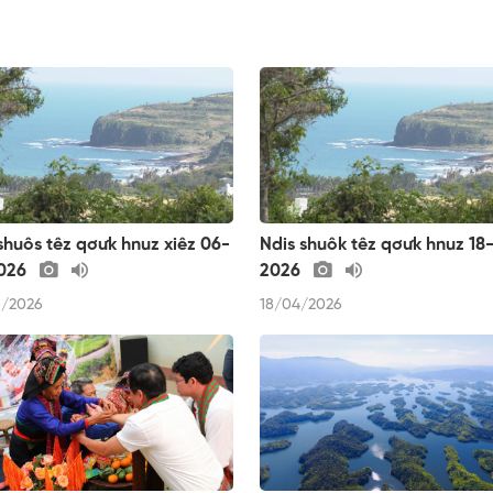
shuôs têz qơưk hnuz xiêz 06-
Ndis shuôk têz qơưk hnuz 18
026
2026
/2026
18/04/2026