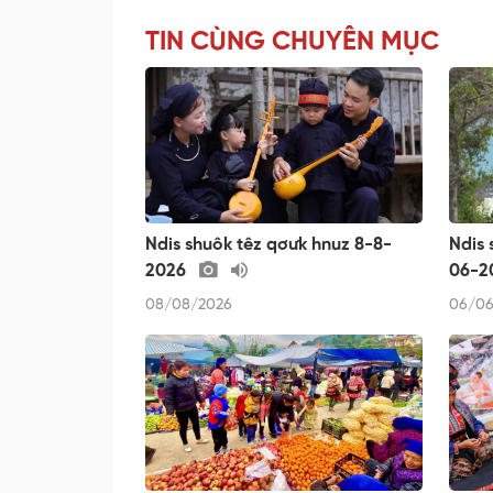
TIN CÙNG CHUYÊN MỤC
Ndis shuôk têz qơưk hnuz 8-8-
Ndis 
2026
06-2
08/08/2026
06/06