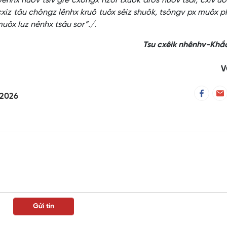
, vênhx huôv tsiv grê cxôngx nzor txuôk đros huôv tsar, cxiv u
 cxiz tâu chôngz lênhx kruô tuôx sêiz shuôk, tsôngv px muôx 
muôx luz nênhx tsâu sor”./.
Tsu cxêik nhênhv-Khắ
V
-2026