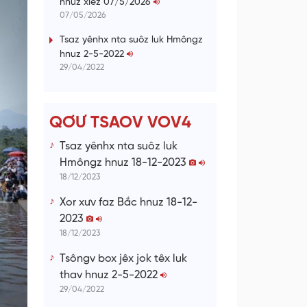
hnuz xiêz 07/5/2026
n
07/05/2026
g
Tsaz yênhx nta suôz luk Hmôngz
hnuz 2-5-2022
T
29/04/2022
i
m
e
QƠƯ TSAOV VOV4
Tsaz yênhx nta suôz luk
Hmôngz hnuz 18-12-2023
18/12/2023
Xor xưv faz Bắc hnuz 18-12-
2023
18/12/2023
Tsôngv box jêx jok têx luk
thav hnuz 2-5-2022
29/04/2022