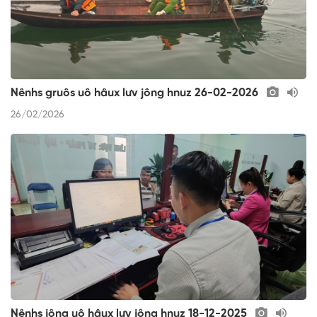
Nênhs gruôs uô hâux lưv jông hnuz 26-02-2026
26/02/2026
Nênhs jông uô hâux lưv jông hnuz 18-12-2025