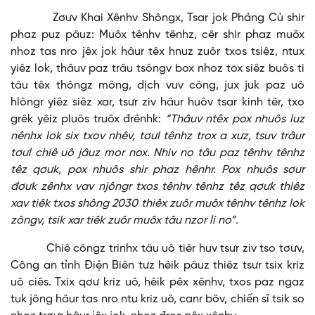
Zơưv Khai Xênhv Shôngx, Tsar jok Phảng Củ shir
phaz puz pâuz: Muôx tênhv tênhz, cêr shir phaz muôx
nhoz tas nro jêx jok hâur têx hnuz zuôr txos tsiêz, ntux
yiêz lok, thâuv paz trâu tsôngv box nhoz tox siêz buôs ti
tâu têx thôngz mông, dịch vuv công, jux juk paz uô
hlôngr yiêz siêz xar, tsưr ziv hâur huôv tsar kinh têr, txo
grêk yêiz pluôs truôx đrênhk:
“Thâuv ntêx pox nhuôs luz
nênhx lok six txov nhêv, tơưl tênhz trox a xưz, tsuv trâur
tơưl chiê uô jâuz mor nox. Nhiv no tâu paz tênhv tênhz
têz qơưk, pox nhuôs shir phaz hênhr. Pox nhuôs sơưr
đơưk zênhx vav njôngr txos tênhv tênhz têz qơưk thiêz
xav tiêk txos shông 2030 thiêx zuôr muôx tênhv tênhz lok
zôngv, tsik xar tiêk zuôr muôx tâu nzor li no”.
Chiê côngz trinhx tâu uô tiêr huv tsưr ziv tso tơưv,
Công an tỉnh Điện Biên tưz hêik pâuz thiêz tsưr tsix kriz
uô ciês. Txix qơư kriz uô, hêik pêx xênhv, txos paz ngaz
tuk jông hâur tas nro ntu kriz uô, canr bôv, chiến sĩ tsik so