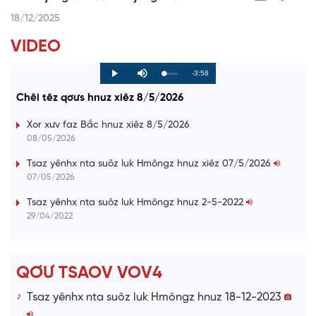
18/12/2025
VIDEO
R
-3:58
L
P
P
M
o
r
l
u
a
o
a
t
e
Chêi têz qơưs hnuz xiêz 8/5/2026
d
g
y
e
e
r
d
e
m
:
s
Xor xưv faz Bắc hnuz xiêz 8/5/2026
0
s
%
:
a
08/05/2026
0
%
i
Tsaz yênhx nta suôz luk Hmôngz hnuz xiêz 07/5/2026
07/05/2026
n
i
Tsaz yênhx nta suôz luk Hmôngz hnuz 2-5-2022
29/04/2022
n
g
T
QƠƯ TSAOV VOV4
i
Tsaz yênhx nta suôz luk Hmôngz hnuz 18-12-2023
m