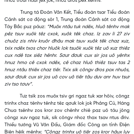
nhoz trơưr hâur jêx jok, nhoz đros pêx xênhv.
Trung tá Đoàn Văn Kết, Tiểu đoàn tsar Tiểu đoàn
Cảnh sát cơ động sôr 1, Trung đoàn Cảnh sát cơ động
Tây Bắc puz pâuz:
“Muôx ntâu tuk ndêx, hluô tênhv mak
pêz tsuv xuôk têz cxok, xuôk têk chaz. Iz zav li 27 ziv
chuôz zis nhiv kruôr đhâu mak tsuv xuôk têk chaz xưz,
txix ndêx txos chor hluôk lok tsuôk xuôk têz uô xưz thiêz
cux ndê tox siêz hênhr. Sơưr đơưk cux sir jos uô yênhx
hnuz hmo cê cxok ndêx, cê chaz hluô thiêz tsuv tas 2
hnuz ntâu thiêx chaz tiêr. Txix sik côngv đros pox nhuôs,
sơưr đơưk cux sir jos uô cov uô tiêr tâu dưv anr huv tsưr
ziv tso tơưv”.
Tưz tsik zos muôx tsiv gri ngaz tuk xar hôiv, côngz
trinhx chaz tênhv tênhz têz qơưk lok jok Phảng Củ, Háng
Chua tsênhv zos kror zov chênhr chiê paz uô tâu jông
côngz xưv ngaz tuk, sik côngv nhoz thax tsav ntus đriv.
Thiếu tướng Vũ Văn Đấu, Giám đốc Công an tỉnh Điện
Biên hêik mênhx:
“Côngz trinhx uô tiêr zos kror hâux lưv