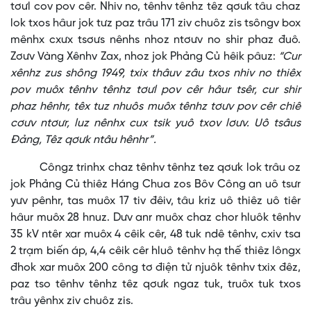
tơưl cov pov cêr. Nhiv no, tênhv tênhz têz qơưk tâu chaz
lok txos hâur jok tưz paz trâu 171 ziv chuôz zis tsôngv box
mênhx cxưx tsơưs nênhs nhoz ntơưv no shir phaz đuô.
Zơưv Vàng Xênhv Zax, nhoz jok Phảng Củ hêik pâuz:
“Cur
xênhz zus shông 1949, txix thâuv zâu txos nhiv no thiêx
pov muôx tênhv tênhz tơưl pov cêr hâur tsêr, cur shir
phaz hênhr, têx tuz nhuôs muôx tênhz tơưv pov cêr chiê
cơưv ntơưr, luz nênhx cux tsik yuô txov lơưv. Uô tsâus
Đảng, Têz qơưk ntâu hênhr”.
Côngz trinhx chaz tênhv tênhz tez qơưk lok trâu oz
jok Phảng Củ thiêz Háng Chua zos Bôv Công an uô tsưr
yưv pênhr, tas muôx 17 tiv đêiv, tâu kriz uô thiêz uô tiêr
hâur muôx 28 hnuz. Dưv anr muôx chaz chor hluôk tênhv
35 kV ntêr xar muôx 4 cêik cêr, 48 tuk ndê tênhv, cxiv tsa
2 trạm biến áp, 4,4 cêik cêr hluô tênhv hạ thế thiêz lôngx
đhok xar muôx 200 công tơ điện tử njuôk tênhv txix đêz,
paz tso tênhv tênhz têz qơưk ngaz tuk, truôx tuk txos
trâu yênhx ziv chuôz zis.