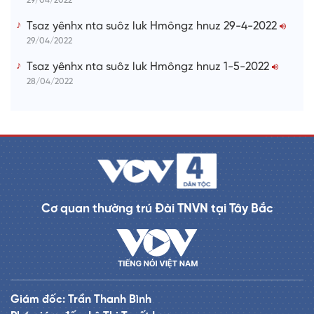
29/04/2022
Tsaz yênhx nta suôz luk Hmôngz hnuz 29-4-2022
29/04/2022
Tsaz yênhx nta suôz luk Hmôngz hnuz 1-5-2022
28/04/2022
Cơ quan thường trú Đài TNVN tại Tây Bắc
Giám đốc: Trần Thanh Bình