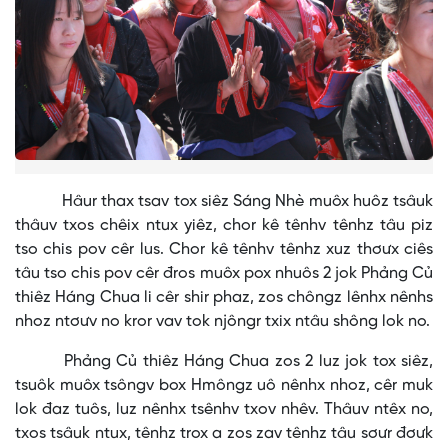
Hâur thax tsav tox siêz Sáng Nhè muôx huôz tsâuk
thâuv txos chêix ntux yiêz, chor kê tênhv tênhz tâu piz
tso chis pov cêr lus. Chor kê tênhv tênhz xuz thơưx ciês
tâu tso chis pov cêr đros muôx pox nhuôs 2 jok Phảng Củ
thiêz Háng Chua li cêr shir phaz, zos chôngz lênhx nênhs
nhoz ntơưv no kror vav tok njôngr txix ntâu shông lok no.
Phảng Củ thiêz Háng Chua zos 2 luz jok tox siêz,
tsuôk muôx tsôngv box Hmôngz uô nênhx nhoz, cêr muk
lok đaz tuôs, luz nênhx tsênhv txov nhêv. Thâuv ntêx no,
txos tsâuk ntux, tênhz trox a zos zav tênhz tâu sơưr đơưk