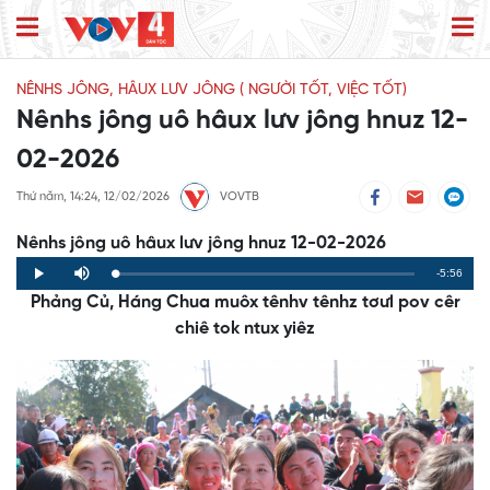
NÊNHS JÔNG, HÂUX LƯV JÔNG ( NGƯỜI TỐT, VIỆC TỐT)
Nênhs jông uô hâux lưv jông hnuz 12-
02-2026
Thứ năm, 14:24, 12/02/2026
VOVTB
Nênhs jông uô hâux lưv jông hnuz 12-02-2026
Remaining
-5:56
Loaded
:
Progress
:
Play
Mute
0%
0%
Phảng Củ, Háng Chua muôx tênhv tênhz tơưl pov cêr
Time
chiê tok ntux yiêz