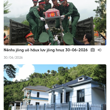
Nênhs jông uô hâux lưv jông hnuz 30-06-2026
30/06/2026