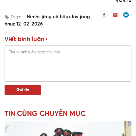
VOVTB
Nênhs jông uô hâux lưv jông
Tags:
hnuz 12-02-2026
Viết bình luận
TIN CÙNG CHUYÊN MỤC