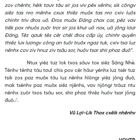
zov chênhr, hêik tơưv tâu sir jos viv pêx xênhv, sik côngv
siêz tas nro mênhx cxưx thiêz muôx tas nro cxiv luôs
chinhr triv đros uô. Đros muôx Đảng chox car, pêz vav
tiêk pox nhuôs zuôr tror sir jos khưr uô nox, uô jông lơưr
Đảng, Têz qơưk têx cêr chêi đros cấp ủy, chinhr quyền
thiêz lưx lươngv công an tuôr truôx ngaz tuk, cxiv tsa luz
nênhx cov ziv hnuz ziv tsâu sor, huôv tsar shir phaz đuô”.
Ntux yiêz tưz lok txos sâuv tox siêz Sáng Nhè.
Tênhv tênhz tâu tơưl chis pov cêr hâur yênhx luz tsêr tưz
tsik zos paz muôx tâu luz nênhx hlôngr yiêz jông đuô,
mak tsênhv paz muôx siêz njênhs, vav njôngr trâuz ntu
nênhx zuôr txos tsâu sor, shir phaz thiêz huôv tsar jông
đuô./.
Vũ Lợi-Lik Thox cxêik nhênhv