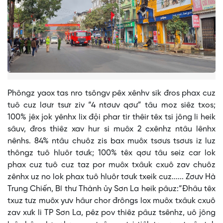
Phôngz yaox tas nro tsôngv pêx xênhv sik đros phax cuz
tuô cuz lơưr tsưr ziv “4 ntơưv qơư” tâu moz siêz txos;
100% jêx jok yênhx lix đội phar tir thêir têx tsi jông li heik
sâuv, đros thiêz xav hur si muôx 2 cxênhz ntâu lênhx
nênhs. 84% ntâu chuôz zis bax muôx tsơưs tsơưs iz luz
thôngz tuô hluôr tơưk; 100% têx qơư tâu seiz car lok
phax cuz tuô cuz taz por muôx txâuk cxuô zav chuôz
zênhx uz no lok phax tuô hluôr tơưk txeik cuz...... Zơưv Hà
Trung Chiến, Bí thư Thành ủy Sơn La heik pâuz:“Đhâu têx
txuz tưz muôx yưv hâur chor đrôngs lox muôx txâuk cxuô
zav xưk li TP Sơn La, pêz pov thiêz pâuz tsênhz, uô jông