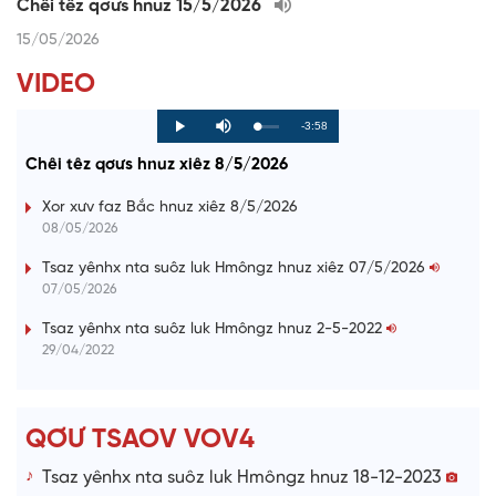
Chêi têz qơưs hnuz 15/5/2026
15/05/2026
VIDEO
R
-3:58
L
P
P
M
o
r
l
u
a
o
a
t
e
Chêi têz qơưs hnuz xiêz 8/5/2026
d
g
y
e
e
r
d
e
m
:
s
Xor xưv faz Bắc hnuz xiêz 8/5/2026
0
s
%
:
a
08/05/2026
0
%
i
Tsaz yênhx nta suôz luk Hmôngz hnuz xiêz 07/5/2026
07/05/2026
n
i
Tsaz yênhx nta suôz luk Hmôngz hnuz 2-5-2022
29/04/2022
n
g
T
QƠƯ TSAOV VOV4
i
Tsaz yênhx nta suôz luk Hmôngz hnuz 18-12-2023
m