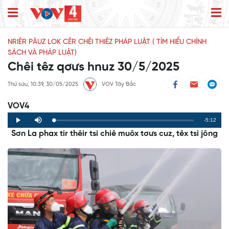
NRIÊR PÂUZ LOK CÊR CHÊI THIÊZ PHÁP LUẬT ( TÌM HIỂU CHÍNH
SÁCH VÀ PHÁP LUẬT)
Chêi têz qơưs hnuz 30/5/2025
Thứ sáu, 10:39, 30/05/2025
VOV Tây Bắc
VOV4
Remaining
-5:12
Loaded
:
Progress
:
Play
Mute
0%
0%
Sơn La phax tir thêir tsi chiê muôx tơưs cuz, têx tsi jông
Time