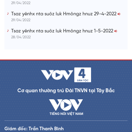
29/04/2022
Tsaz yênhx nta suôz luk Hmôngz hnuz 29-4-2022
29/04/2022
Tsaz yênhx nta suôz luk Hmôngz hnuz 1-5-2022
28/04/2022
Cơ quan thường trú Đài TNVN tại Tây Bắc
Giám đốc: Trần Thanh Bình