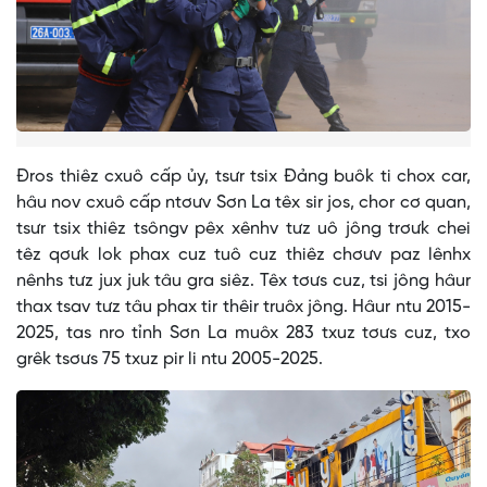
Đros thiêz cxuô cấp ủy, tsưr tsix Đảng buôk ti chox car,
hâu nov cxuô cấp ntơưv Sơn La têx sir jos, chor cơ quan,
tsưr tsix thiêz tsôngv pêx xênhv tưz uô jông trơưk chei
têz qơưk lok phax cuz tuô cuz thiêz chơưv paz lênhx
nênhs tưz jux juk tâu gra siêz. Têx tơưs cuz, tsi jông hâur
thax tsav tưz tâu phax tir thêir truôx jông. Hâur ntu 2015-
2025, tas nro tỉnh Sơn La muôx 283 txuz tơưs cuz, txo
grêk tsơưs 75 txuz pir li ntu 2005-2025.