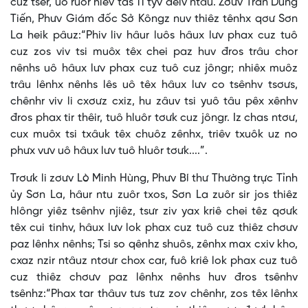
cuz tsêr, uô ruôr hiêv tas 11 tyv đeiv ntâu. Zơưv Trần Dũng
Tiến, Phưv Giám đốc Sở Kôngz nuv thiêz tênhx qơư Sơn
La heik pâuz:“Phiv liv hâur luôs hâux lưv phax cuz tuô
cuz zos viv tsi muôx têx chei paz huv đros trâu chor
nênhs uô hâux lưv phax cuz tuô cuz jôngr; nhiêx muôz
trâu lênhx nênhs lês uô têx hâux lưv co tsênhv tsơưs,
chênhr viv li cxơưz cxiz, hu zâuv tsi yuô tâu pêx xênhv
đros phax tir thêir, tuô hluôr tơưk cuz jôngr. Iz chas ntơư,
cux muôx tsi txâuk têx chuôz zênhx, triêv txuôk uz no
phưx vưv uô hâux lưv tuô hluôr tơưk....”.
Trơưk li zơưv Lò Minh Hùng, Phưv Bí thư Thường trực Tỉnh
ủy Sơn La, hâur ntu zuôr txos, Sơn La zuôr sir jos thiêz
hlôngr yiêz tsênhv njiêz, tsưr ziv yax kriê chei têz qơưk
têx cui tinhv, hâux lưv lok phax cuz tuô cuz thiêz chơưv
paz lênhx nênhs; Tsi so qênhz shuôs, zênhx max cxiv kho,
cxaz nzir ntâuz ntơưr chox car, fuô kriê lok phax cuz tuô
cuz thiêz chơưv paz lênhx nênhs huv đros tsênhv
tsênhz:“Phax tar thâuv tưs tưz zov chênhr, zos têx lênhx