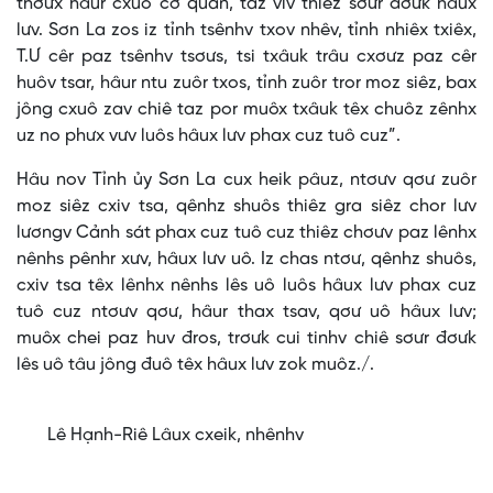
thơưx hâur cxuô cơ quan, taz viv thiêz sơưr đơưk hâux
lưv. Sơn La zos iz tỉnh tsênhv txov nhêv, tỉnh nhiêx txiêx,
T.Ư cêr paz tsênhv tsơưs, tsi txâuk trâu cxơưz paz cêr
huôv tsar, hâur ntu zuôr txos, tỉnh zuôr tror moz siêz, bax
jông cxuô zav chiê taz por muôx txâuk têx chuôz zênhx
uz no phưx vưv luôs hâux lưv phax cuz tuô cuz”.
Hâu nov Tỉnh ủy Sơn La cux heik pâuz, ntơưv qơư zuôr
moz siêz cxiv tsa, qênhz shuôs thiêz gra siêz chor lưv
lươngv Cảnh sát phax cuz tuô cuz thiêz chơưv paz lênhx
nênhs pênhr xưv, hâux lưv uô. Iz chas ntơư, qênhz shuôs,
cxiv tsa têx lênhx nênhs lês uô luôs hâux lưv phax cuz
tuô cuz ntơưv qơư, hâur thax tsav, qơư uô hâux lưv;
muôx chei paz huv đros, trơưk cui tinhv chiê sơưr đơưk
lês uô tâu jông đuô têx hâux lưv zok muôz./.
Lê Hạnh-Riê Lâux cxeik, nhênhv