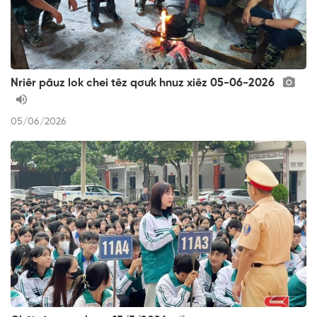
Nriêr pâuz lok chei têz qơưk hnuz xiêz 05-06-2026
05/06/2026