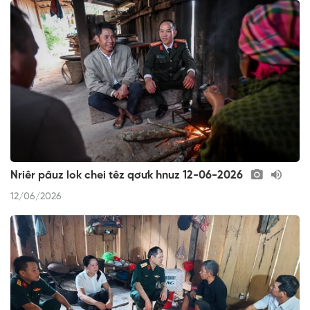
Nriêr pâuz lok chei têz qơưk hnuz 12-06-2026
12/06/2026