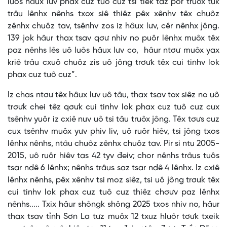
luôs hâux lưv phax cuz tuô cuz tsi tiêk taz por truôx tuk
trâu lênhx nênhs txox siê thiêz pêx xênhv têx chuôz
zênhx chuôz tav, tsênhv zos iz hâux lưv, cêr nênhx jông.
139 jok hâur thax tsav qơư nhiv no puôr lênhx muôx têx
paz nênhs lês uô luôs hâux lưv co, hâur ntơư muôx yax
kriê trâu cxuô chuôz zis uô jông trơưk têx cui tinhv lok
phax cuz tuô cuz”.
Iz chas ntơư têx hâux lưv uô tâu, thax tsav tox siêz no uô
trơưk chei têz qơưk cui tinhv lok phax cuz tuô cuz cux
tsênhv yuôr iz cxiê nuv uô tsi tâu truôx jông. Têx tơưs cuz
cux tsênhv muôx yưv phiv liv, uô ruôr hiêv, tsi jông txos
lênhx nênhs, ntâu chuôz zênhx chuôz tav. Pir si ntu 2005-
2015, uô ruôr hiêv tas 42 tyv đeiv; chor nênhs trâus tuôs
tsar ndê 6 lênhx; nênhs trâus saz tsar ndê 4 lênhx. Iz cxiê
lênhx nênhs, pêx xênhv tsi moz siêz, tsi uô jông trơưk têx
cui tinhv lok phax cuz tuô cuz thiêz chơưv paz lênhx
nênhs..... Txix hâur shôngk shông 2025 txos nhiv no, hâur
thax tsav tỉnh Sơn La tưz muôx 12 txuz hluôr tơưk txeik