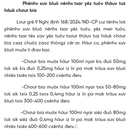
Phênhv xưv bluô nênhs tsar yêz tuôv thâuv tưz
hâuk chơưr bia
Lơưr grê 9 Nghị định 168/2024/NĐ-CP cui tênhv lok
phênhv xưv bluô nênhs tsar yêz tuôv, yêz meir tuôv,
nênhs tsar têx zav yêz tuôv txơưr thâuv tưz hâuk chơưr
bia cxaz chuôz zaoz thôngz cêr ar. Hâur co, phênhv xưv
bluô muôx li đrav kaz:
-Chơưr bia muôx hâur 100ml nyar kis đuô 50mg
lok sik kis đuô 0,25mg hâur iz lir pa mak trâus xưv bluô
nhiêx txiêx txix 100-200 cxênhz đeiv.
-Chơưr bia muôx hâur 100ml nyar txix 50-80mg
lok sik txix 0,25 txos 0,4mg hâur iz lir pa mak trâus xưv
bluô txix 300-400 cxênhz đeiv.
-Chơưr bia muôx hâur 100ml nyar siêz đuô 80mg
lok sik siêz đuô 0,4mg hâur iz lir pa mak trâus xưv bluô
nhiêx txiêx 400-600 cxênhz đeiv./.