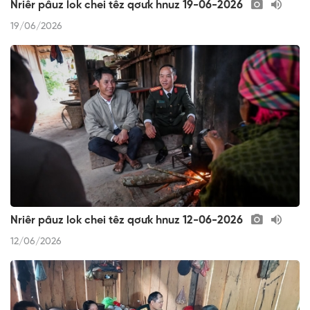
Nriêr pâuz lok chei têz qơưk hnuz 19-06-2026
19/06/2026
Nriêr pâuz lok chei têz qơưk hnuz 12-06-2026
12/06/2026