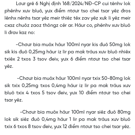
Lơưr grê 6 Nghị định 168/2024/NĐ-CP cui tênhv lok
phênhv xưv bluô, yưx điểm ntơưr tso chei tsar yêz đros
lênhx nênhs tsar yêz meir thiêz têx zav yêz xưk li yêz meir
cxaz chuôz zaoz thôngz cêr ar. Hâur co, phênhv xưv bluô
li đrav kaz no:
-Chơưr bia muôx hâur 100ml nyar kis đuô 50mg lok
sik kis đuô 0,25mg hâur iz lir pa mak trâus xưv bluô nhiêx
txiêx 2 txos 3 tsov đeiv, yưx 6 điểm ntơưr tso chei tsar
yêz.
-Chơưr bia muôx hâur 100ml nyar txix 50-80mg lok
sik txix 0,25mg txos 0,4mg hâur iz lir pa mak trâus xưv
bluô txix 4 txos 5 tsov đeiv, yưx 10 điểm ntơưr tso chei
tsar yêz.
-Chơưr bia muôx hâur 100ml nyar siêz đuô 80mg
lok sik siêz đuô 0,4mg hâur 1 lir pa mak trâus xưv bluô
txix 6 txos 8 tsov đeiv, yưx 12 điểm ntơưr tso chei tsar yêz.