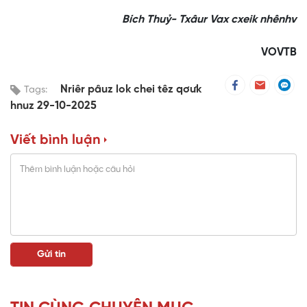
Bích Thuỷ- Txâur Vax cxeik nhênhv
VOVTB
Nriêr pâuz lok chei têz qơưk
Tags:
hnuz 29-10-2025
Viết bình luận