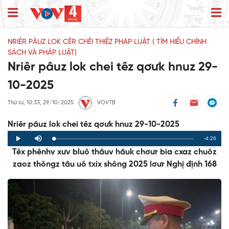
NRIÊR PÂUZ LOK CÊR CHÊI THIÊZ PHÁP LUẬT ( TÌM HIỂU CHÍNH
SÁCH VÀ PHÁP LUẬT)
Nriêr pâuz lok chei têz qơưk hnuz 29-
10-2025
Thứ tư, 10:33, 29/10/2025
VOVTB
Nriêr pâuz lok chei têz qơưk hnuz 29-10-2025
Remaining
-4:26
Loaded
:
Progress
:
Play
Mute
0%
0%
Têx phênhv xưv bluô thâuv hâuk chơưr bia cxaz chuôz
Time
zaoz thôngz tâu uô txix shông 2025 lơưr Nghị định 168