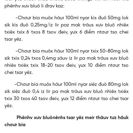
phênhv xưv bluô li đrav kaz:
-Chơưr bia muôx hâur 100ml nyar kis đuô 50mg lok
sik kis đuô 0,25mg/iz lir paz mak trâus xưv bluô nhiêx
txiêx txix 6 txos 8 tsov đeiv, yưx 6 điểm ntơưr tso chei
tsar yêz.
-Chơưr bia muôx hâur 100ml nyar txix 50-80mg lok
sik txix 0,24 txos 0,4mg sâuv iz lir pa mak trâus xưv bluô
nhiêx txiêx txix 18-20 tsov đeiv, yưx 10 điểm ntơưr tso
chei tsar yêz.
-Chơưr bia muôx hâur 100ml nyar siêz đuô 80mg lok
sik siêz đuô 0,4 iz lir pa mak trâus xưv bluô nhiêx txiêx
txix 30 txos 40 tsov đeiv, yưx 12 điểm ntơưr tso chei tsar
yêz.
Phênhv xưv bluônênhs tsar yêz meir thâuv tưz hâuk
chơưr bia