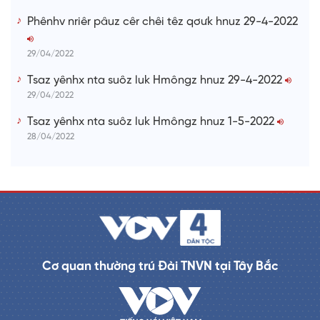
Phênhv nriêr pâuz cêr chêi têz qơưk hnuz 29-4-2022
29/04/2022
Tsaz yênhx nta suôz luk Hmôngz hnuz 29-4-2022
29/04/2022
Tsaz yênhx nta suôz luk Hmôngz hnuz 1-5-2022
28/04/2022
Cơ quan thường trú Đài TNVN tại Tây Bắc