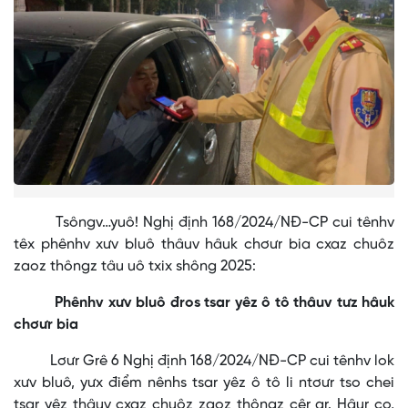
Tsôngv…yuô! Nghị định 168/2024/NĐ-CP cui tênhv
têx phênhv xưv bluô thâuv hâuk chơưr bia cxaz chuôz
zaoz thôngz tâu uô txix shông 2025:
Phênhv xưv bluô đros tsar yêz ô tô thâuv tưz hâuk
chơưr bia
Lơưr Grê 6 Nghị định 168/2024/NĐ-CP cui tênhv lok
xưv bluô, yưx điểm nênhs tsar yêz ô tô li ntơưr tso chei
tsar yêz thâuv cxaz chuôz zaoz thôngz cêr ar. Hâur co,