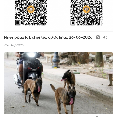
Nriêr pâuz lok chei têz qơưk hnuz 26-06-2026
26/06/2026