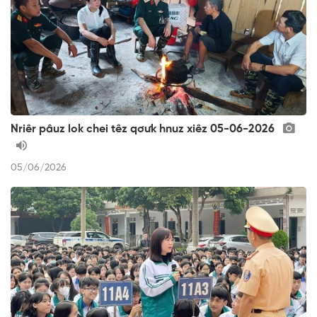
Nriêr pâuz lok chei têz qơưk hnuz xiêz 05-06-2026
05/06/2026