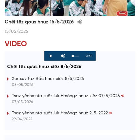
Chêi têz qơưs hnuz 15/5/2026
15/05/2026
VIDEO
R
-3:58
L
P
P
M
o
r
l
u
a
o
a
t
e
Chêi têz qơưs hnuz xiêz 8/5/2026
d
g
y
e
e
r
d
e
m
:
s
Xor xưv faz Bắc hnuz xiêz 8/5/2026
0
s
%
:
a
08/05/2026
0
%
i
Tsaz yênhx nta suôz luk Hmôngz hnuz xiêz 07/5/2026
07/05/2026
n
i
Tsaz yênhx nta suôz luk Hmôngz hnuz 2-5-2022
29/04/2022
n
g