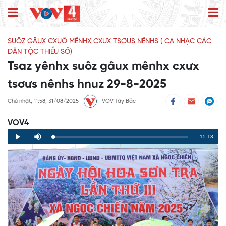
SUÔZ GÂUX CXUÔ MÊNHX CXƯX TSƠƯS NÊNHS ( CA NHẠC CÁC
DÂN TỘC THIỂU SỐ)
Tsaz yênhx suôz gâux mênhx cxưx
tsơưs nênhs hnuz 29-8-2025
Chủ nhật, 11:58, 31/08/2025
VOV Tây Bắc
VOV4
Remaining
-15:13
Loaded
:
Progress
:
Play
Mute
0%
0%
Time