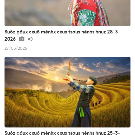
Suôz gâux cxuô mênhx cxưx tsơưs nênhs hnuz 28-3-
2026
27/03/2026
Suôz gâux cxuô mênhx cxưx tsơưs nênhs hnuz 25-3-