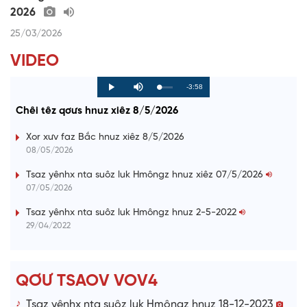
2026
25/03/2026
VIDEO
R
-3:58
L
P
P
M
o
r
l
u
a
o
a
t
e
Chêi têz qơưs hnuz xiêz 8/5/2026
d
g
y
e
e
r
d
e
m
:
s
Xor xưv faz Bắc hnuz xiêz 8/5/2026
0
s
%
:
a
08/05/2026
0
%
i
Tsaz yênhx nta suôz luk Hmôngz hnuz xiêz 07/5/2026
07/05/2026
n
i
Tsaz yênhx nta suôz luk Hmôngz hnuz 2-5-2022
29/04/2022
n
g
T
QƠƯ TSAOV VOV4
i
Tsaz yênhx nta suôz luk Hmôngz hnuz 18-12-2023