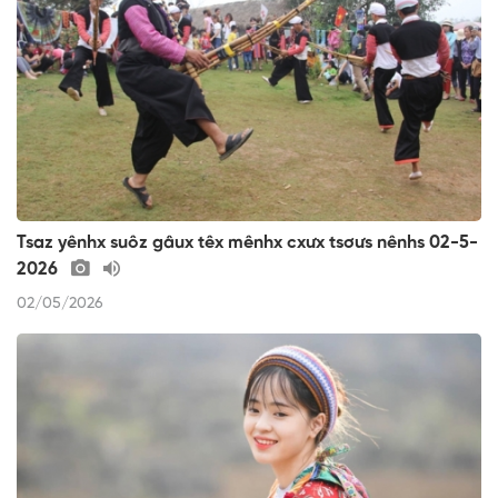
Tsaz yênhx suôz gâux têx mênhx cxưx tsơưs nênhs 02-5-
2026
02/05/2026