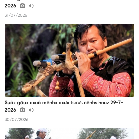
2026
31/07/2026
Suôz gâux cxuô mênhx cxưx tsơưs nênhs hnuz 29-7-
2026
30/07/2026