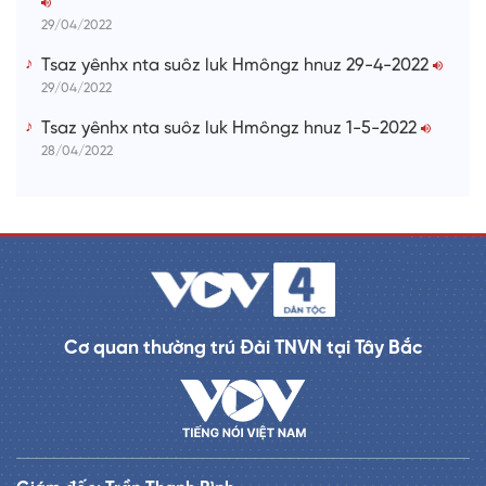
29/04/2022
Tsaz yênhx nta suôz luk Hmôngz hnuz 29-4-2022
29/04/2022
Tsaz yênhx nta suôz luk Hmôngz hnuz 1-5-2022
28/04/2022
Cơ quan thường trú Đài TNVN tại Tây Bắc