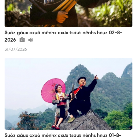
Suôz gâux cxuô mênhx cxưx tsơưs nênhs hnuz 02-8-
2026
31/07/2026
Suôz gâux cxuô mênhx cxưx tsơưs nênhs hnuz 01-8-