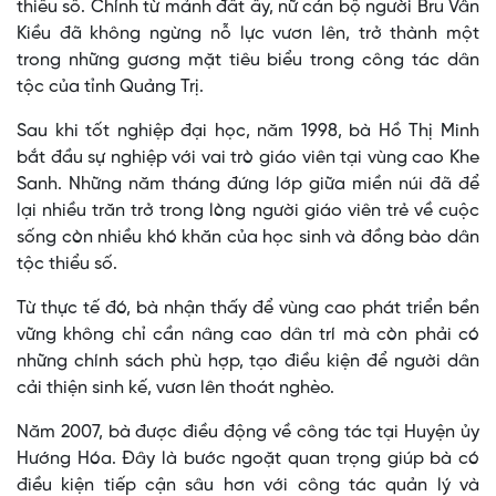
thiểu số. Chính từ mảnh đất ấy, nữ cán bộ người Bru Vân
Kiều đã không ngừng nỗ lực vươn lên, trở thành một
trong những gương mặt tiêu biểu trong công tác dân
tộc của tỉnh Quảng Trị.
Sau khi tốt nghiệp đại học, năm 1998, bà Hồ Thị Minh
bắt đầu sự nghiệp với vai trò giáo viên tại vùng cao Khe
Sanh. Những năm tháng đứng lớp giữa miền núi đã để
lại nhiều trăn trở trong lòng người giáo viên trẻ về cuộc
sống còn nhiều khó khăn của học sinh và đồng bào dân
tộc thiểu số.
Từ thực tế đó, bà nhận thấy để vùng cao phát triển bền
vững không chỉ cần nâng cao dân trí mà còn phải có
những chính sách phù hợp, tạo điều kiện để người dân
cải thiện sinh kế, vươn lên thoát nghèo.
Năm 2007, bà được điều động về công tác tại Huyện ủy
Hướng Hóa. Đây là bước ngoặt quan trọng giúp bà có
điều kiện tiếp cận sâu hơn với công tác quản lý và