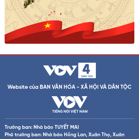
Website của BAN VĂN HÓA - XÃ HỘI VÀ DÂN TỘC
Trưởng ban: Nhà báo TUYẾT MAI
Phó trưởng ban: Nhà báo Hồng Lan, Xuân Thọ, Xuân