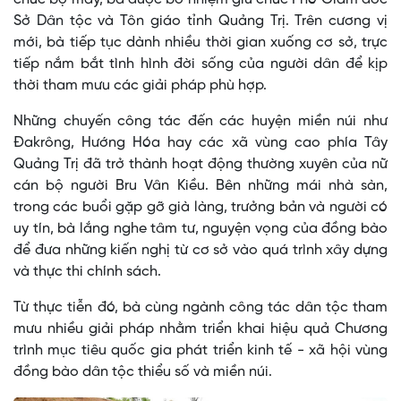
Sở Dân tộc và Tôn giáo tỉnh Quảng Trị. Trên cương vị
mới, bà tiếp tục dành nhiều thời gian xuống cơ sở, trực
tiếp nắm bắt tình hình đời sống của người dân để kịp
thời tham mưu các giải pháp phù hợp.
Những chuyến công tác đến các huyện miền núi như
Đakrông, Hướng Hóa hay các xã vùng cao phía Tây
Quảng Trị đã trở thành hoạt động thường xuyên của nữ
cán bộ người Bru Vân Kiều. Bên những mái nhà sàn,
trong các buổi gặp gỡ già làng, trưởng bản và người có
uy tín, bà lắng nghe tâm tư, nguyện vọng của đồng bào
để đưa những kiến nghị từ cơ sở vào quá trình xây dựng
và thực thi chính sách.
Từ thực tiễn đó, bà cùng ngành công tác dân tộc tham
mưu nhiều giải pháp nhằm triển khai hiệu quả Chương
trình mục tiêu quốc gia phát triển kinh tế - xã hội vùng
đồng bào dân tộc thiểu số và miền núi.