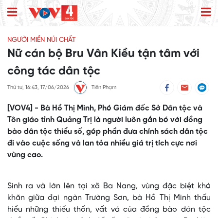
NGƯỜI MIỀN NÚI CHẤT
Nữ cán bộ Bru Vân Kiều tận tâm với
công tác dân tộc
Thứ tư, 16:43, 17/06/2026
Tiến Phạm
[VOV4] - Bà Hồ Thị Minh, Phó Giám đốc Sở Dân tộc và
Tôn giáo tỉnh Quảng Trị là người luôn gắn bó với đồng
bào dân tộc thiểu số, góp phần đưa chính sách dân tộc
đi vào cuộc sống và lan tỏa nhiều giá trị tích cực nơi
vùng cao.
Sinh ra và lớn lên tại xã Ba Nang, vùng đặc biệt khó
khăn giữa đại ngàn Trường Sơn, bà Hồ Thị Minh thấu
hiểu những thiếu thốn, vất vả của đồng bào dân tộc