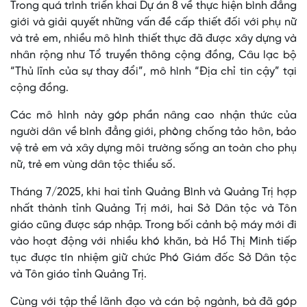
Trong quá trình triển khai Dự án 8 về thực hiện bình đẳng
giới và giải quyết những vấn đề cấp thiết đối với phụ nữ
và trẻ em, nhiều mô hình thiết thực đã được xây dựng và
nhân rộng như Tổ truyền thông cộng đồng, Câu lạc bộ
“Thủ lĩnh của sự thay đổi”, mô hình “Địa chỉ tin cậy” tại
cộng đồng.
Các mô hình này góp phần nâng cao nhận thức của
người dân về bình đẳng giới, phòng chống tảo hôn, bảo
vệ trẻ em và xây dựng môi trường sống an toàn cho phụ
nữ, trẻ em vùng dân tộc thiểu số.
Tháng 7/2025, khi hai tỉnh Quảng Bình và Quảng Trị hợp
nhất thành tỉnh Quảng Trị mới, hai Sở Dân tộc và Tôn
giáo cũng được sáp nhập. Trong bối cảnh bộ máy mới đi
vào hoạt động với nhiều khó khăn, bà Hồ Thị Minh tiếp
tục được tín nhiệm giữ chức Phó Giám đốc Sở Dân tộc
và Tôn giáo tỉnh Quảng Trị.
Cùng với tập thể lãnh đạo và cán bộ ngành, bà đã góp