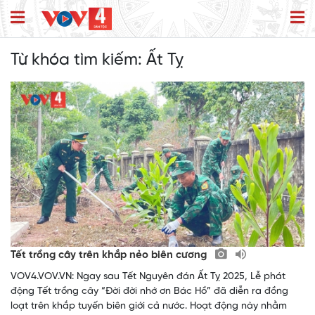
Từ khóa tìm kiếm:
Ất Tỵ
Tết trồng cây trên khắp nẻo biên cương
VOV4.VOV.VN: Ngay sau Tết Nguyên đán Ất Tỵ 2025, Lễ phát
động Tết trồng cây “Đời đời nhớ ơn Bác Hồ” đã diễn ra đồng
loạt trên khắp tuyến biên giới cả nước. Hoạt động này nhằm