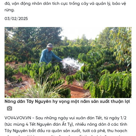
đó, vận động nhân dân tích cực trồng cây và quản lý, bảo vệ
rừng.
03/02/2025
Nông dân Tây Nguyên hy vọng một năm sản xuất thuận lợi
VOV4.VOV.VN - Sau những ngày vui xuân đón Tết, từ ngày 1/2
(tức mùng 4 Tết Nguyên đán Ất Tỵ), nhiều nông dân ở các tỉnh
Tây Nguyên bắt đầu ra quân sản xuất, tưới cà phê, thu hoạch