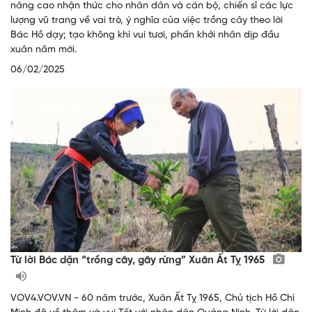
nâng cao nhận thức cho nhân dân và cán bộ, chiến sĩ các lực
lượng vũ trang về vai trò, ý nghĩa của việc trồng cây theo lời
Bác Hồ dạy; tạo không khí vui tươi, phấn khởi nhân dịp đầu
xuân năm mới.
06/02/2025
Từ lời Bác dặn “trồng cây, gây rừng” Xuân Ất Tỵ 1965
VOV4.VOV.VN - 60 năm trước, Xuân Ất Tỵ 1965, Chủ tịch Hồ Chí