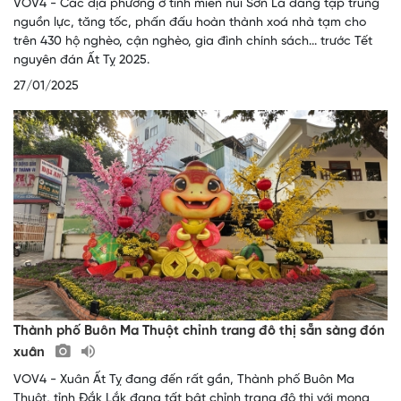
VOV4 - Các địa phương ở tỉnh miền núi Sơn La đang tập trung
nguồn lực, tăng tốc, phấn đấu hoàn thành xoá nhà tạm cho
trên 430 hộ nghèo, cận nghèo, gia đình chính sách... trước Tết
nguyên đán Ất Tỵ 2025.
27/01/2025
Thành phố Buôn Ma Thuột chỉnh trang đô thị sẵn sàng đón
xuân
VOV4 - Xuân Ất Tỵ đang đến rất gần, Thành phố Buôn Ma
Thuột, tỉnh Đắk Lắk đang tất bật chỉnh trang đô thị với mong