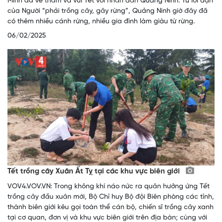
Minh đã về thăm và vui Tết với nhân dân Quảng Ninh. Từ lời dặn
của Người “phải trồng cây, gây rừng”, Quảng Ninh giờ đây đã
có thêm nhiều cánh rừng, nhiều gia đình làm giàu từ rừng.
06/02/2025
Tết trồng cây Xuân Ất Tỵ tại các khu vực biên giới
VOV4.VOV.VN: Trong không khí náo nức ra quân hưởng ứng Tết
trồng cây đầu xuân mới, Bộ Chỉ huy Bộ đội Biên phòng các tỉnh,
thành biên giới kêu gọi toàn thể cán bộ, chiến sĩ trồng cây xanh
tại cơ quan, đơn vị và khu vực biên giới trên địa bàn; cùng với