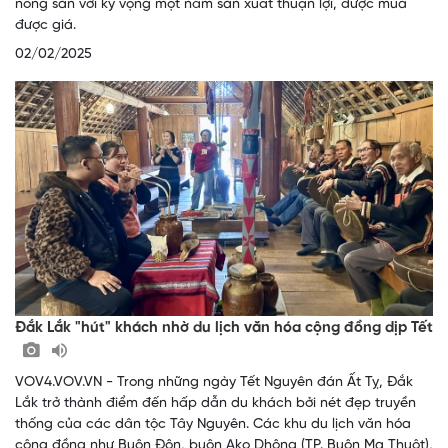
nông sản với kỳ vọng một năm sản xuất thuận lợi, được mùa
được giá.
02/02/2025
Đắk Lắk "hút" khách nhờ du lịch văn hóa cộng đồng dịp Tết
VOV4.VOV.VN - Trong những ngày Tết Nguyên đán Ất Tỵ, Đắk
Lắk trở thành điểm đến hấp dẫn du khách bởi nét đẹp truyền
thống của các dân tộc Tây Nguyên. Các khu du lịch văn hóa
cộng đồng như Buôn Đôn, buôn Ako Dhông (TP. Buôn Ma Thuột),