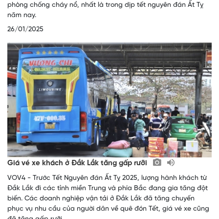
phòng chống cháy nổ, nhất là trong dịp tết nguyên đán Ất Tỵ
năm nay.
26/01/2025
Giá vé xe khách ở Đắk Lắk tăng gấp rưỡi
VOV4 - Trước Tết Nguyên đán Ất Tỵ 2025, lượng hành khách từ
Đắk Lắk đi các tỉnh miền Trung và phía Bắc đang gia tăng đột
biến. Các doanh nghiệp vận tải ở Đắk Lắk đã tăng chuyến
phục vụ nhu cầu của người dân về quê đón Tết, giá vé xe cũng