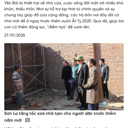
Yên Bái bị thiệt hại về nhà cửa, cuộc sống đối mặt với nhiều khó
khăn, thiếu thốn. Nhờ sự hỗ trợ kịp thời từ chính quyền và sự
chung tay giúp đỡ của cộng đồng, các hộ dân nơi đây đã có
nhà mới để ở ngay trước thềm xuân Ất Tỵ 2025. Qua đó, giúp bà
con có thêm động lực, "điểm tựa" để vươn lên.
27/01/2025
Sơn La tăng tốc xoá nhà tạm cho người dân trước thềm
năm mới