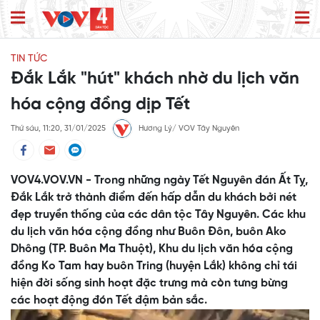
TIN TỨC
Đắk Lắk "hút" khách nhờ du lịch văn
hóa cộng đồng dịp Tết
Thứ sáu, 11:20, 31/01/2025
Hương Lý/ VOV Tây Nguyên
VOV4.VOV.VN - Trong những ngày Tết Nguyên đán Ất Tỵ,
Đắk Lắk trở thành điểm đến hấp dẫn du khách bởi nét
đẹp truyền thống của các dân tộc Tây Nguyên. Các khu
du lịch văn hóa cộng đồng như Buôn Đôn, buôn Ako
Dhông (TP. Buôn Ma Thuột), Khu du lịch văn hóa cộng
đồng Ko Tam hay buôn Tring (huyện Lắk) không chỉ tái
hiện đời sống sinh hoạt đặc trưng mà còn tưng bừng
các hoạt động đón Tết đậm bản sắc.