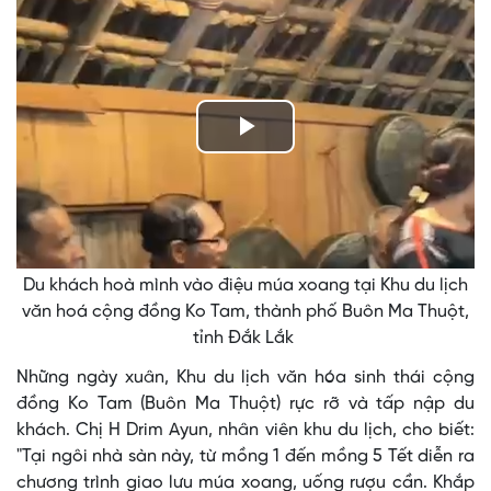
Play
Video
Du khách hoà mình vào điệu múa xoang tại Khu du lịch
văn hoá cộng đồng Ko Tam, thành phố Buôn Ma Thuột,
tỉnh Đắk Lắk
Những ngày xuân, Khu du lịch văn hóa sinh thái cộng
đồng Ko Tam (Buôn Ma Thuột) rực rỡ và tấp nập du
khách. Chị H Drim Ayun, nhân viên khu du lịch, cho biết:
"Tại ngôi nhà sàn này, từ mồng 1 đến mồng 5 Tết diễn ra
chương trình giao lưu múa xoang, uống rượu cần. Khắp