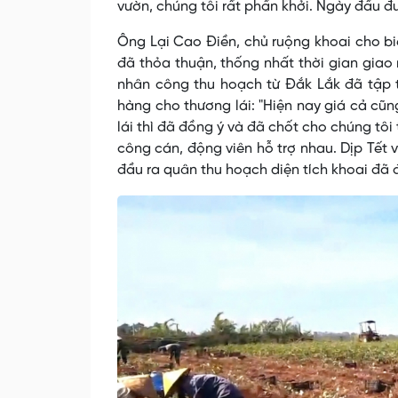
vườn, chúng tôi rất phấn khởi. Ngày đầu đ
Ông Lại Cao Điền, chủ ruộng khoai cho bi
đã thỏa thuận, thống nhất thời gian giao
nhân công thu hoạch từ Đắk Lắk đã tập t
hàng cho thương lái: "Hiện nay giá cả cũn
lái thì đã đồng ý và đã chốt cho chúng tôi
công cán, động viên hỗ trợ nhau. Dịp Tết
đầu ra quân thu hoạch diện tích khoai đã 