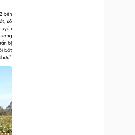
 2 bên
ết, số
huyển
thương
uẩn bị
ôi bắt
hời."