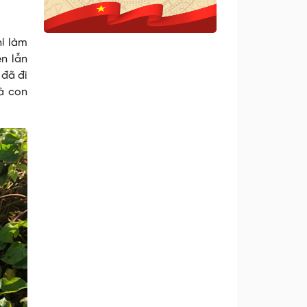
hí làm
en lẫn
 đã đi
bà con