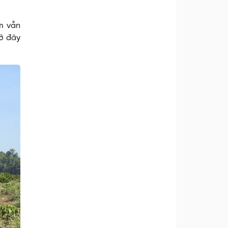
m vẫn
 ở đây