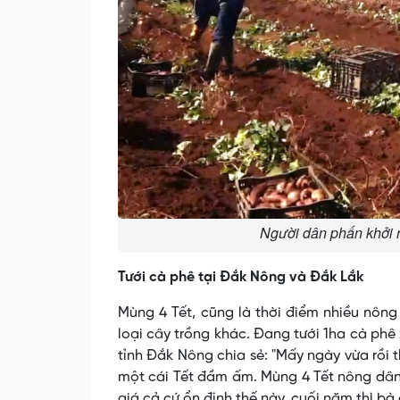
Người dân phấn khởi r
Tưới cà phê tại Đắk Nông và Đắk Lắk
Mùng 4 Tết, cũng là thời điểm nhiều nông
loại cây trồng khác. Đang tưới 1ha cà phê 
tỉnh Đắk Nông chia sẻ: "Mấy ngày vừa rồi t
một cái Tết đầm ấm. Mùng 4 Tết nông dân c
giá cả cứ ổn định thế này, cuối năm thì bà