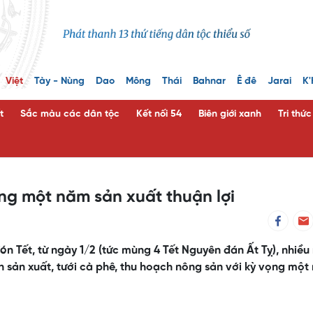
Việt
Tày - Nùng
Dao
Mông
Thái
Bahnar
Ê đê
Jarai
K'
t
Sắc màu các dân tộc
Kết nối 54
Biên giới xanh
Tri thứ
g một năm sản xuất thuận lợi
 Tết, từ ngày 1/2 (tức mùng 4 Tết Nguyên đán Ất Tỵ), nhiều
n sản xuất, tưới cà phê, thu hoạch nông sản với kỳ vọng mộ