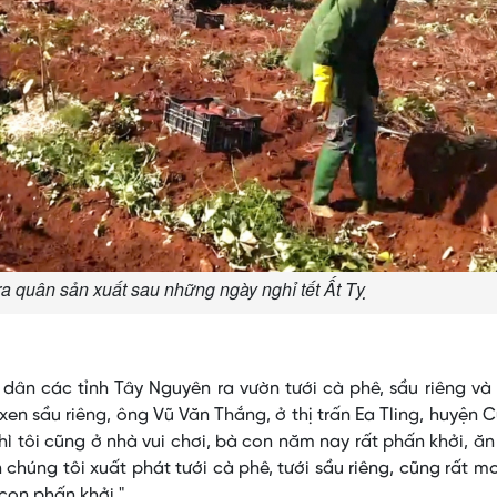
a quân sản xuất sau những ngày nghỉ tết Ất Tỵ
 dân các tỉnh Tây Nguyên ra vườn tưới cà phê, sầu riêng và
xen sầu riêng, ông Vũ Văn Thắng, ở thị trấn Ea Tling, huyện C
hì tôi cũng ở nhà vui chơi, bà con năm nay rất phấn khởi, ă
húng tôi xuất phát tưới cà phê, tưới sầu riêng, cũng rất m
 con phấn khởi."