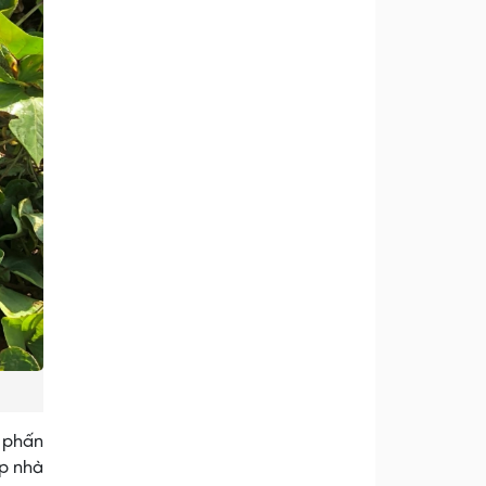
t phấn
úp nhà