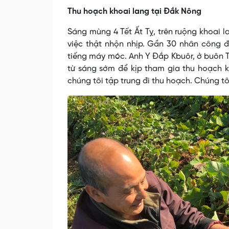
Thu hoạch khoai lang tại Đắk Nông
Sáng mùng 4 Tết Ất Tỵ, trên ruộng khoai l
việc thật nhộn nhịp. Gần 30 nhân công đa
tiếng máy móc. Anh Y Đắp Kbuôr, ở buôn Tr
từ sáng sớm để kịp tham gia thu hoạch kh
chúng tôi tập trung đi thu hoạch. Chúng tô