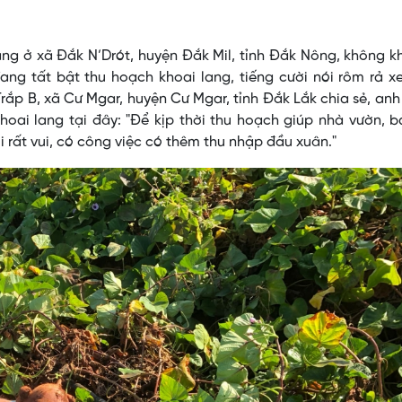
ang ở xã Đắk N’Drót, huyện Đắk Mil, tỉnh Đắk Nông, không k
ng tất bật thu hoạch khoai lang, tiếng cười nói rôm rả x
ắp B, xã Cư Mgar, huyện Cư Mgar, tỉnh Đắk Lắk chia sẻ, anh
oai lang tại đây: "Để kịp thời thu hoạch giúp nhà vườn, 
i rất vui, có công việc có thêm thu nhập đầu xuân."