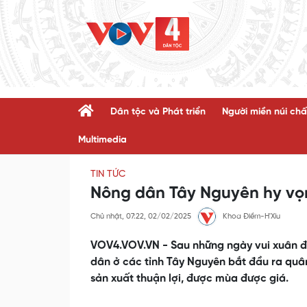
Dân tộc và Phát triển
Người miền núi chấ
Multimedia
TIN TỨC
Nông dân Tây Nguyên hy vọn
Chủ nhật, 07:22, 02/02/2025
Khoa Điềm-H'Xíu
VOV4.VOV.VN - Sau những ngày vui xuân đón
dân ở các tỉnh Tây Nguyên bắt đầu ra quâ
sản xuất thuận lợi, được mùa được giá.