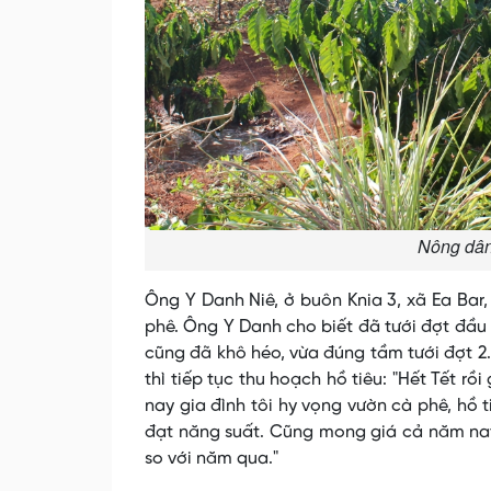
Nông dân
Ông Y Danh Niê, ở buôn Knia 3, xã Ea Bar
phê. Ông Y Danh cho biết đã tưới đợt đầu 
cũng đã khô héo, vừa đúng tầm tưới đợt 2.
thì tiếp tục thu hoạch hồ tiêu: "Hết Tết rồ
nay gia đình tôi hy vọng vườn cà phê, hồ t
đạt năng suất. Cũng mong giá cả năm nay
so với năm qua."