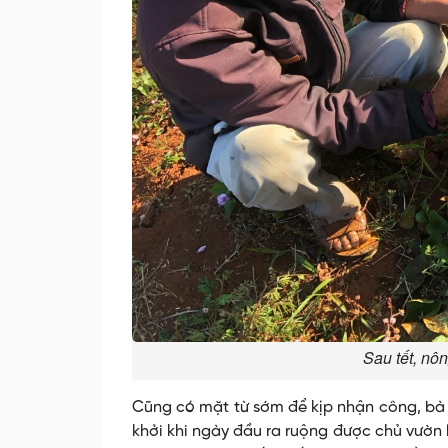
Sau tết, nô
Cũng có mặt từ sớm để kịp nhận công, bà L
khởi khi ngày đầu ra ruộng được chủ vườn l