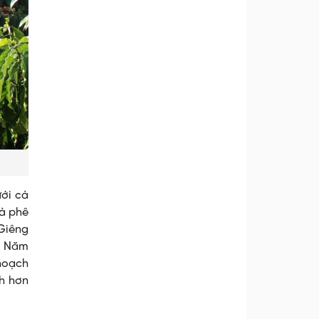
ưới cà
cà phê
 Giêng
u. Năm
 hoạch
h hơn