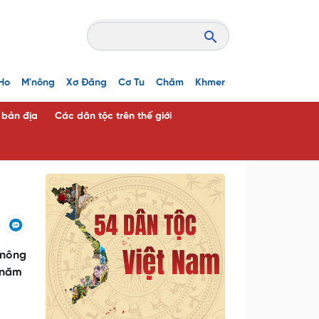
Ho
M'nông
Xơ Đăng
Cơ Tu
Chăm
Khmer
c bản địa
Các dân tộc trên thế giới
 nông
t năm