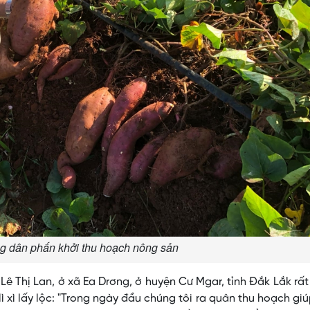
ng dân phấn khởi thu hoạch nông sản
ê Thị Lan, ở xã Ea Drơng, ở huyện Cư Mgar, tỉnh Đắk Lắk rấ
ì xì lấy lộc: "Trong ngày đầu chúng tôi ra quân thu hoạch gi