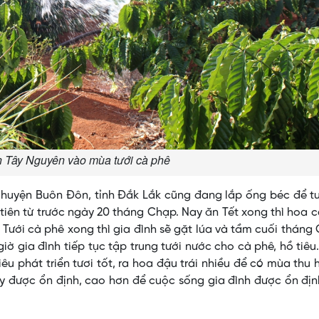
 Tây Nguyên vào mùa tưới cà phê
, huyện Buôn Đôn, tỉnh Đắk Lắk cũng đang lắp ống béc để t
tiên từ trước ngày 20 tháng Chạp. Nay ăn Tết xong thì hoa 
 Tưới cà phê xong thì gia đình sẽ gặt lúa và tầm cuối tháng
i giờ gia đình tiếp tục tập trung tưới nước cho cà phê, hồ tiê
iêu phát triển tươi tốt, ra hoa đậu trái nhiều để có mùa thu
 được ổn định, cao hơn để cuộc sống gia đình được ổn địn