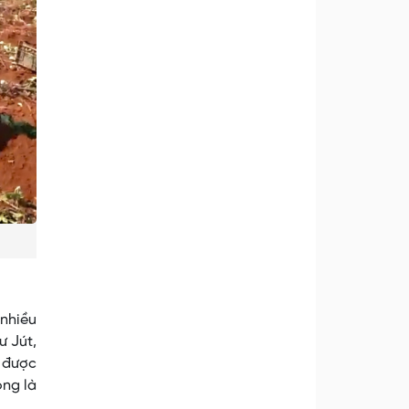
 nhiều
ư Jút,
n được
ong là