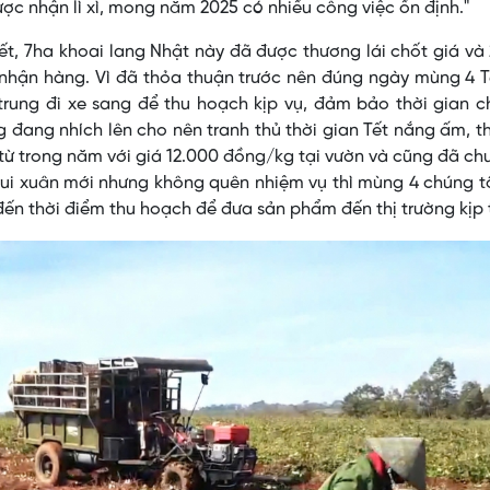
ược nhận lì xì, mong năm 2025 có nhiều công việc ổn định."
ết, 7ha khoai lang Nhật này đã được thương lái chốt giá và
 nhận hàng. Vì đã thỏa thuận trước nên đúng ngày mùng 4 T
rung đi xe sang để thu hoạch kịp vụ, đảm bảo thời gian c
g đang nhích lên cho nên tranh thủ thời gian Tết nắng ấm, 
 từ trong năm với giá 12.000 đồng/kg tại vườn và cũng đã ch
 vui xuân mới nhưng không quên nhiệm vụ thì mùng 4 chúng t
đến thời điểm thu hoạch để đưa sản phẩm đến thị trường kịp t