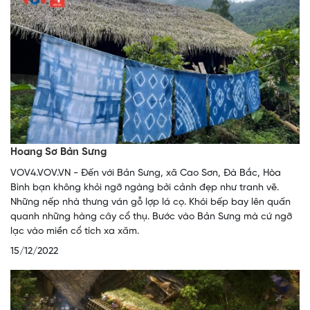
Hoang Sơ Bản Sưng
VOV4.VOV.VN - Đến với Bản Sưng, xã Cao Sơn, Đà Bắc, Hòa
Bình bạn không khỏi ngỡ ngàng bởi cảnh đẹp như tranh vẽ.
Những nếp nhà thưng ván gỗ lợp lá cọ. Khói bếp bay lên quấn
quanh những hàng cây cổ thụ. Bước vào Bản Sưng mà cứ ngỡ
lạc vào miền cổ tích xa xăm.
15/12/2022