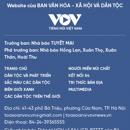
Website của BAN VĂN HÓA - XÃ HỘI VÀ DÂN TỘC
Trưởng ban: Nhà báo TUYẾT MAI
Phó trưởng ban: Nhà báo Hồng Lan, Xuân Thọ, Xuân
Thân, Hoài Thu
TRANG CHỦ
NGƯỜI MIỀN NÚI CHẤT
DÂN TỘC VÀ PHÁT TRIỂN
KẾT NỐI 54
SẮC MÀU CÁC DÂN TỘC
TRI THỨC BẢN ĐỊA
BIÊN GIỚI XANH
MULTIMEDIA
CÁC DÂN TỘC TRÊN THẾ GIỚI
Địa chỉ: 41-43 phố Bà Triệu, phường Cửa Nam, TP. Hà Nội
toasoanvov.vn@gmail.com | toasoan@vovnews.vn
Điện thoại: 84-24-39365555