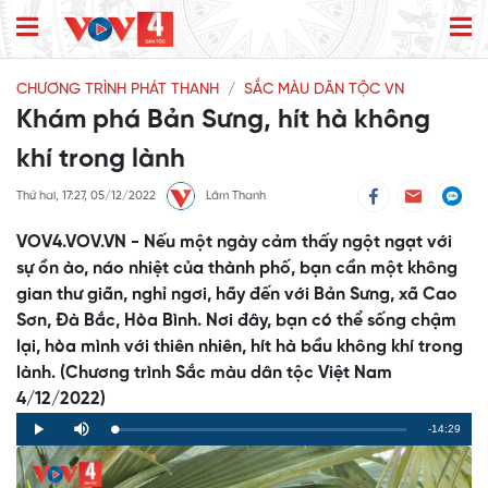
CHƯƠNG TRÌNH PHÁT THANH
SẮC MÀU DÂN TỘC VN
Khám phá Bản Sưng, hít hà không
khí trong lành
Thứ hai, 17:27, 05/12/2022
Lâm Thanh
VOV4.VOV.VN - Nếu một ngày cảm thấy ngột ngạt với
sự ồn ào, náo nhiệt của thành phố, bạn cần một không
gian thư giãn, nghỉ ngơi, hãy đến với Bản Sưng, xã Cao
Sơn, Đà Bắc, Hòa Bình. Nơi đây, bạn có thể sống chậm
lại, hòa mình với thiên nhiên, hít hà bầu không khí trong
lành. (Chương trình Sắc màu dân tộc Việt Nam
4/12/2022)
Remaining
-14:29
Loaded
:
Progress
:
Play
Mute
0%
0%
Time