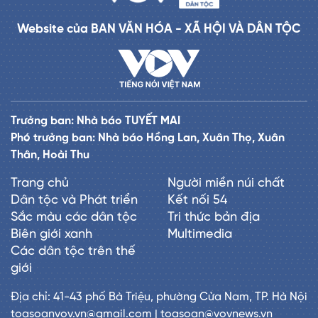
Website của BAN VĂN HÓA - XÃ HỘI VÀ DÂN TỘC
Trưởng ban: Nhà báo TUYẾT MAI
Phó trưởng ban: Nhà báo Hồng Lan, Xuân Thọ, Xuân
Thân, Hoài Thu
Trang chủ
Người miền núi chất
Dân tộc và Phát triển
Kết nối 54
Sắc màu các dân tộc
Tri thức bản địa
Biên giới xanh
Multimedia
Các dân tộc trên thế
giới
Địa chỉ: 41-43 phố Bà Triệu, phường Cửa Nam, TP. Hà Nội
toasoanvov.vn@gmail.com | toasoan@vovnews.vn