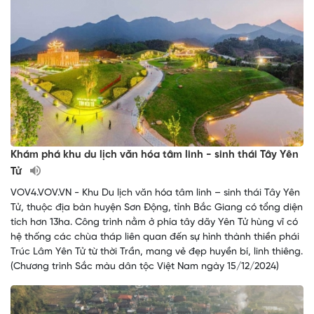
Khám phá khu du lịch văn hóa tâm linh - sinh thái Tây Yên
Tử
VOV4.VOV.VN - Khu Du lịch văn hóa tâm linh – sinh thái Tây Yên
Tử, thuộc địa bàn huyện Sơn Động, tỉnh Bắc Giang có tổng diện
tích hơn 13ha. Công trình nằm ở phía tây dãy Yên Tử hùng vĩ có
hệ thống các chùa tháp liên quan đến sự hình thành thiền phái
Trúc Lâm Yên Tử từ thời Trần, mang vẻ đẹp huyền bí, linh thiêng.
(Chương trình Sắc màu dân tộc Việt Nam ngày 15/12/2024)