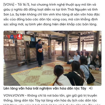
[VOV4] - Tối 16/5, hai chương trình nghệ thuật quy mô lớn và
giàu ý nghĩa đã đồng loạt diễn ra tại tỉnh Thái Nguyên và tỉnh
Sơn La. Sự kiện không chỉ tôn vinh kho tàng di sản văn hóa đặc
sắc của đồng bào các dân tộc vùng cao, mà còn khẳng định
sức sống mới, sự bình yên đang hiện diện khắp các bản làng.
Lên làng văn hóa trải nghiệm văn hóa dân tộc Tày
VOV4.VOV.VN - Không chỉ là nơi bảo tồn, gìn giữ giá trị truyền
thống, làng dân tộc Tày tại làng văn hóa du lịch các dân tộc