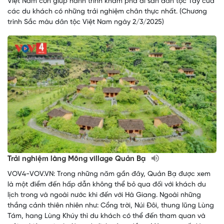
Việt Nam còn giúp hành trình khám phá di sản dân tộc Tày của
các du khách có những trải nghiệm chân thực nhất. (Chương
trình Sắc màu dân tộc Việt Nam ngày 2/3/2025)
Trải nghiệm làng Mông village Quản Bạ
VOV4-VOV.VN: Trong những năm gần đây, Quản Bạ được xem
là một điểm đến hấp dẫn không thể bỏ qua đối với khách du
lịch trong và ngoài nước khi đến với Hà Giang. Ngoài những
thắng cảnh thiên nhiên như: Cổng trời, Núi Đôi, thung lũng Lùng
Tám, hang Lùng Khúy thì du khách có thể đến tham quan và