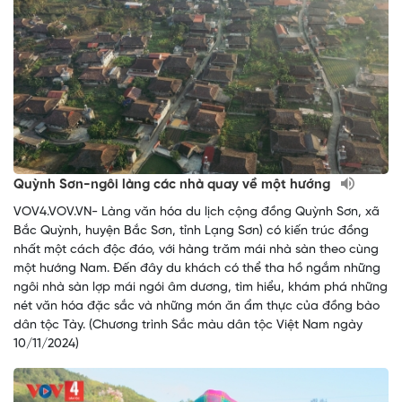
Quỳnh Sơn-ngôi làng các nhà quay về một hướng
VOV4.VOV.VN- Làng văn hóa du lịch cộng đồng Quỳnh Sơn, xã
Bắc Quỳnh, huyện Bắc Sơn, tỉnh Lạng Sơn) có kiến trúc đồng
nhất một cách độc đáo, với hàng trăm mái nhà sàn theo cùng
một hướng Nam. Đến đây du khách có thể tha hồ ngắm những
ngôi nhà sàn lợp mái ngói âm dương, tìm hiểu, khám phá những
nét văn hóa đặc sắc và những món ăn ẩm thực của đồng bào
dân tộc Tày. (Chương trình Sắc màu dân tộc Việt Nam ngày
10/11/2024)