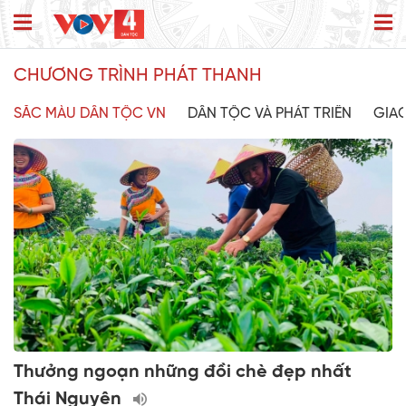
CHƯƠNG TRÌNH PHÁT THANH
SẮC MÀU DÂN TỘC VN
DÂN TỘC VÀ PHÁT TRIỂN
GIA
Thưởng ngoạn những đồi chè đẹp nhất
Thái Nguyên