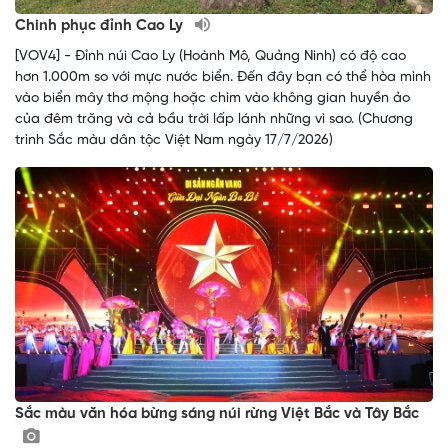
Chinh phục đỉnh Cao Ly
[VOV4] - Đỉnh núi Cao Ly (Hoành Mô, Quảng Ninh) có độ cao
hơn 1.000m so với mực nước biển. Đến đây bạn có thể hòa mình
vào biển mây thơ mộng hoặc chìm vào không gian huyền ảo
của đêm trăng và cả bầu trời lấp lánh những vì sao. (Chương
trình Sắc màu dân tộc Việt Nam ngày 17/7/2026)
Sắc màu văn hóa bừng sáng núi rừng Việt Bắc và Tây Bắc