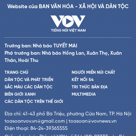
Website của BAN VĂN HÓA - XÃ HỘI VÀ DÂN TỘC
Trưởng ban: Nhà báo TUYẾT MAI
Phó trưởng ban: Nhà báo Hồng Lan, Xuân Thọ, Xuân
Thân, Hoài Thu
TRANG CHỦ
NGƯỜI MIỀN NÚI CHẤT
DÂN TỘC VÀ PHÁT TRIỂN
KẾT NỐI 54
SẮC MÀU CÁC DÂN TỘC
TRI THỨC BẢN ĐỊA
BIÊN GIỚI XANH
MULTIMEDIA
CÁC DÂN TỘC TRÊN THẾ GIỚI
Địa chỉ: 41-43 phố Bà Triệu, phường Cửa Nam, TP. Hà Nội
toasoanvov.vn@gmail.com | toasoan@vovnews.vn
Điện thoại: 84-24-39365555