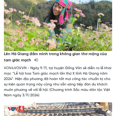
Lên Hà Giang đắm mình trong không gian thơ mộng của
tam giác mạch
VOV4.VOV.VN - Ngày 9/11, tại huyện Đồng Văn sẽ diễn ra lễ khai
mạc “Lễ hội hoa Tam giác mạch lần thứ X tỉnh Hà Giang năm
2024”. Hiện địa phương đã hoàn tất mọi công tác chuẩn bị cho
sự kiện quan trọng này cũng như sẵn sàng tiếp đón du khách
muôn phương về với lễ hội. (Chương trình Sắc màu dân tộc Việt
Nam ngày 3/11/2024)