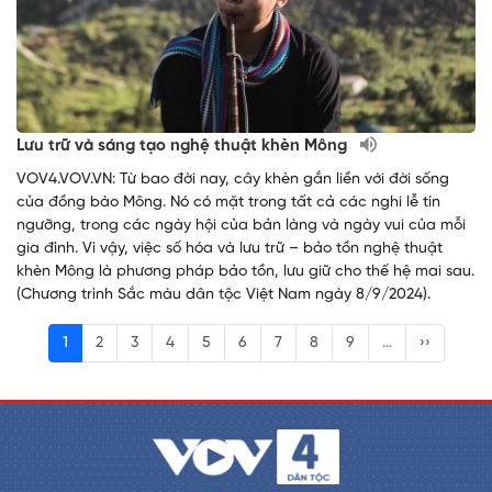
Lưu trữ và sáng tạo nghệ thuật khèn Mông
VOV4.VOV.VN: Từ bao đời nay, cây khèn gắn liền với đời sống
của đồng bào Mông. Nó có mặt trong tất cả các nghi lễ tín
ngưỡng, trong các ngày hội của bản làng và ngày vui của mỗi
gia đình. Vì vậy, việc số hóa và lưu trữ – bảo tồn nghệ thuật
khèn Mông là phương pháp bảo tồn, lưu giữ cho thế hệ mai sau.
(Chương trình Sắc màu dân tộc Việt Nam ngày 8/9/2024).
1
2
3
4
5
6
7
8
9
…
››