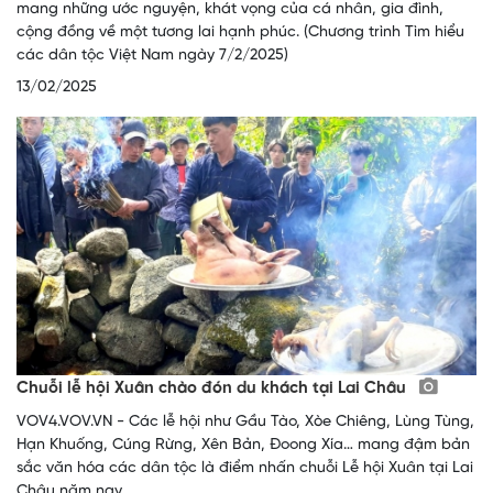
mang những ước nguyện, khát vọng của cá nhân, gia đình,
cộng đồng về một tương lai hạnh phúc. (Chương trình Tìm hiểu
các dân tộc Việt Nam ngày 7/2/2025)
13/02/2025
Chuỗi lễ hội Xuân chào đón du khách tại Lai Châu
VOV4.VOV.VN - Các lễ hội như Gầu Tào, Xòe Chiêng, Lùng Tùng,
Hạn Khuống, Cúng Rừng, Xên Bản, Đoong Xía… mang đậm bản
sắc văn hóa các dân tộc là điểm nhấn chuỗi Lễ hội Xuân tại Lai
Châu năm nay.