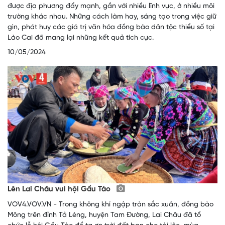
được địa phương đẩy mạnh, gắn với nhiều lĩnh vực, ở nhiều môi
trường khác nhau. Những cách làm hay, sáng tạo trong việc giữ
gìn, phát huy các giá trị văn hóa đồng bào dân tộc thiểu số tại
Lào Cai đã mang lại những kết quả tích cực.
10/05/2024
Lên Lai Châu vui hội Gầu Tào
VOV4.VOV.VN - Trong không khí ngập tràn sắc xuân, đồng bào
Mông trên đỉnh Tả Lèng, huyện Tam Đường, Lai Châu đã tổ