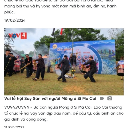
chức lễ hội Gầu Tào để tạ ơn trời đất ban cho tài lộc, mùa
màng bội thu và hy vọng một năm mới bình an, ấm no, hạnh
phúc.
19/02/2024
Vui lễ hội Say Sán với người Mông ở Si Ma Cai
VOV4.VOV.VN - Bà con người Mông ở Si Ma Cai, Lào Cai thường
tổ chức lễ hội Say Sán dịp đầu năm, để cầu tự, cầu bình an cho
gia đình và cộng đồng.
11/07/2023