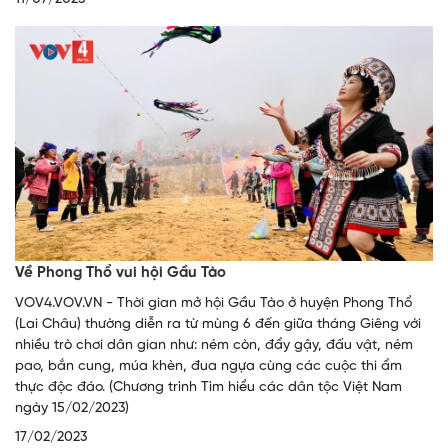
Về Phong Thổ vui hội Gầu Tào
VOV4.VOV.VN - Thời gian mở hội Gầu Tào ở huyện Phong Thổ
(Lai Châu) thường diễn ra từ mùng 6 đến giữa tháng Giêng với
nhiều trò chơi dân gian như: ném còn, đẩy gậy, đấu vật, ném
pao, bắn cung, múa khèn, đua ngựa cùng các cuộc thi ẩm
thực độc đáo. (Chương trình Tìm hiểu các dân tộc Việt Nam
ngày 15/02/2023)
17/02/2023