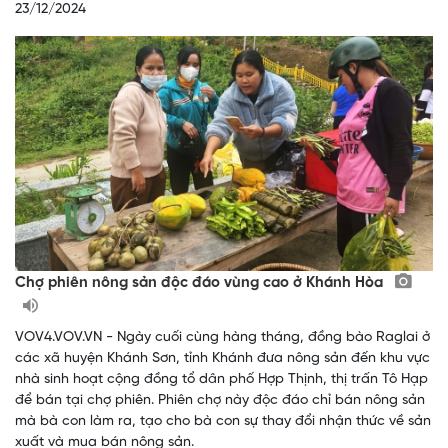
23/12/2024
Chợ phiên nông sản độc đáo vùng cao ở Khánh Hòa
VOV4.VOV.VN - Ngày cuối cùng hàng tháng, đồng bào Raglai ở
các xã huyện Khánh Sơn, tỉnh Khánh đưa nông sản đến khu vực
nhà sinh hoạt cộng đồng tổ dân phố Hợp Thịnh, thị trấn Tô Hạp
để bán tại chợ phiên. Phiên chợ này độc đáo chỉ bán nông sản
mà bà con làm ra, tạo cho bà con sự thay đổi nhận thức về sản
xuất và mua bán nông sản.