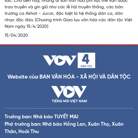
sắc. Cho đến nay, những di sản văn hóa phi vật thể vẫn được
trao truyền và gìn giữ như các lễ hội truyền thống, các bản
trường ca Akhat - Jucar, đặc biệt là hệ thống dân ca, dân
nhạc độc đáo. (Chương trình Giao lưu văn hóa các dân tộc Việt
Nam ngày 15/4/2020)
15/04/2020
Website của BAN VĂN HÓA - XÃ HỘI VÀ DÂN TỘC
Trưởng ban: Nhà báo TUYẾT MAI
Phó trưởng ban: Nhà báo Hồng Lan, Xuân Thọ, Xuân
Thân, Hoài Thu