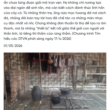
ẩn chưa từng được giải mã trọn vẹn. Họ không chỉ nương tựa
vào đại ngàn để sinh tồn, mà còn biết cách đánh thức linh hồn
của cây cỏ. Từ những thân tre, ống nứa mọc hoang dã nơi vách
đá, những đôi bàn tay tài hoa đã chế tác ra những món nhạc
cụ độc nhất vô nhị. Chúng không đơn thuần là thứ để tạo ra âm
thanh, mà là những "thiết bị" kết nối giữa thế giới con người với
thần linh, là tiếng thì thầm của rừng thẳm. (Chương trình Tìm
hiểu các DTVN phát sóng ngày 17/4/2026)
01/05/2026