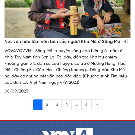
Nét văn hóa làm nên bản sắc người Khơ Mú ở Sông Mã
VOV4.VOV.VN - Sông Mã là huyện vùng cao biên giới, nằm ở
phía Tây Nam tỉnh Sơn La. Tại đây, dân tộc Khơ Mú chiếm
khoảng gần 3 % dân số của huyện, cư trú ở Mường Hung, Huổi
Một, Chiềng En, Đứa Mòn, Chiềng Khoong... Đồng bào Khơ Mú
nơi đây có những nét văn hóa độc đáo. (Chương trình Tìm hiểu
các dân tộc Việt Nam ngày 4/9/2023)
08/09/2023
1
2
3
4
5
6
››