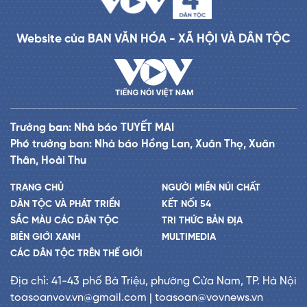
Website của BAN VĂN HÓA - XÃ HỘI VÀ DÂN TỘC
Trưởng ban: Nhà báo TUYẾT MAI
Phó trưởng ban: Nhà báo Hồng Lan, Xuân Thọ, Xuân
Thân, Hoài Thu
TRANG CHỦ
NGƯỜI MIỀN NÚI CHẤT
DÂN TỘC VÀ PHÁT TRIỂN
KẾT NỐI 54
SẮC MÀU CÁC DÂN TỘC
TRI THỨC BẢN ĐỊA
BIÊN GIỚI XANH
MULTIMEDIA
CÁC DÂN TỘC TRÊN THẾ GIỚI
Địa chỉ: 41-43 phố Bà Triệu, phường Cửa Nam, TP. Hà Nội
toasoanvov.vn@gmail.com | toasoan@vovnews.vn