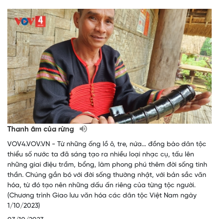
Thanh âm của rừng
VOV4.VOV.VN - Từ những ống lồ ô, tre, nứa… đồng bào dân tộc
thiểu số nước ta đã sáng tạo ra nhiều loại nhạc cụ, tấu lên
những giai điệu trầm, bổng, làm phong phú thêm đời sống tinh
thần. Chúng gắn bó với đời sống thường nhật, với bản sắc văn
hóa, từ đó tạo nên những dấu ấn riêng của từng tộc người.
(Chương trình Giao lưu văn hóa các dân tộc Việt Nam ngày
1/10/2023)