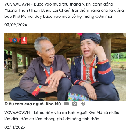
VOV4.VOV.VN - Bước vào mùa thu tháng 9, khi cánh đồng
Mường Than (Than Uyên, Lai Châu) trải thảm vàng óng là đồng
bào Khơ Mú nơi đây bước vào mùa Lễ hội mừng Cơm mới
03/09/2024
Điệu tơm của người Khơ Mú
VOV4.VOV.VN - Là cư dân yêu ca hát, người Khơ Mú có nhiều
làn điệu dân ca làm phong phú đời sống tinh thần.
02/11/2023