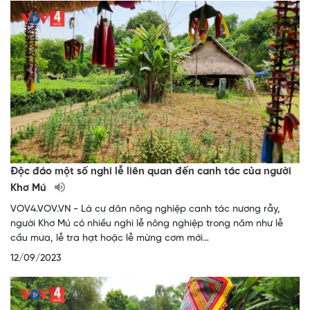
Độc đáo một số nghi lễ liên quan đến canh tác của người
Khơ Mú
VOV4.VOV.VN - Là cư dân nông nghiệp canh tác nương rẫy,
người Khơ Mú có nhiều nghi lễ nông nghiệp trong năm như lễ
cầu mưa, lễ tra hạt hoặc lễ mừng cơm mới…
12/09/2023