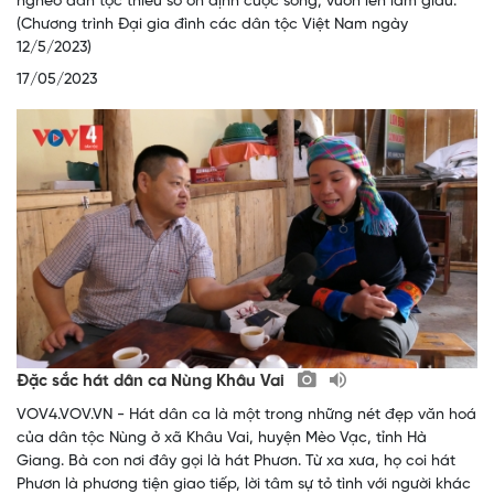
nghèo dân tộc thiểu số ổn định cuộc sống, vươn lên làm giàu.
(Chương trình Đại gia đình các dân tộc Việt Nam ngày
12/5/2023)
17/05/2023
Đặc sắc hát dân ca Nùng Khâu Vai
VOV4.VOV.VN - Hát dân ca là một trong những nét đẹp văn hoá
của dân tộc Nùng ở xã Khâu Vai, huyện Mèo Vạc, tỉnh Hà
Giang. Bà con nơi đây gọi là hát Phươn. Từ xa xưa, họ coi hát
Phươn là phương tiện giao tiếp, lời tâm sự tỏ tình với người khác