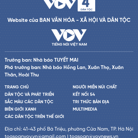
Website của BAN VĂN HÓA - XÃ HỘI VÀ DÂN TỘC
Trưởng ban: Nhà báo TUYẾT MAI
Phó trưởng ban: Nhà báo Hồng Lan, Xuân Thọ, Xuân
Thân, Hoài Thu
TRANG CHỦ
NGƯỜI MIỀN NÚI CHẤT
DÂN TỘC VÀ PHÁT TRIỂN
KẾT NỐI 54
SẮC MÀU CÁC DÂN TỘC
TRI THỨC BẢN ĐỊA
BIÊN GIỚI XANH
MULTIMEDIA
CÁC DÂN TỘC TRÊN THẾ GIỚI
Địa chỉ: 41-43 phố Bà Triệu, phường Cửa Nam, TP. Hà Nội
toasoanvov.vn@gmail.com | toasoan@vovnews.vn