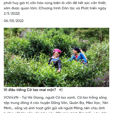
phát huy giá trị văn hóa vùng biên là vấn đề hết sức cần thiết,
sớm được quan tâm. (Chương trình Dân tộc và Phát triển ngày
2/5/2022)
06/05/2022
Vì đâu tiếng Cờ lao mai một?
VOV4.VN - Tại Hà Giang, người Cờ lao xanh, Cờ lao trắng sống
tập trung đông ở các huyện Đồng Văn, Quản Bạ, Mèo Vạc, Yên
Minh… sống và sinh hoạt gần gũi với người Mông nên chịu ảnh