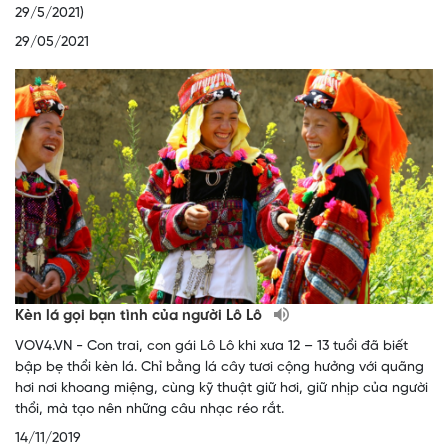
29/5/2021)
29/05/2021
Kèn lá gọi bạn tình của người Lô Lô
VOV4.VN - Con trai, con gái Lô Lô khi xưa 12 – 13 tuổi đã biết
bập bẹ thổi kèn lá. Chỉ bằng lá cây tươi cộng hưởng với quãng
hơi nơi khoang miệng, cùng kỹ thuật giữ hơi, giữ nhịp của người
thổi, mà tạo nên những câu nhạc réo rắt.
14/11/2019