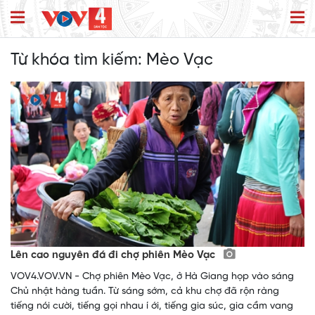
Từ khóa tìm kiếm:
Mèo Vạc
Lên cao nguyên đá đi chợ phiên Mèo Vạc
VOV4.VOV.VN - Chợ phiên Mèo Vạc, ở Hà Giang họp vào sáng
Chủ nhật hàng tuần. Từ sáng sớm, cả khu chợ đã rộn ràng
tiếng nói cười, tiếng gọi nhau í ới, tiếng gia súc, gia cầm vang