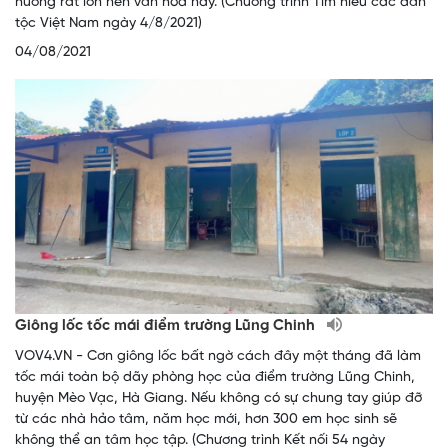
hưởng rất lớn nền văn hóa này. (Chương trình Tìm hiểu các dân
tộc Việt Nam ngày 4/8/2021)
04/08/2021
Giông lốc tốc mái điểm trường Lũng Chinh
VOV4.VN - Cơn giông lốc bất ngờ cách đây một tháng đã làm
tốc mái toàn bộ dãy phòng học của điểm trường Lũng Chinh,
huyện Mèo Vạc, Hà Giang. Nếu không có sự chung tay giúp đỡ
từ các nhà hảo tâm, năm học mới, hơn 300 em học sinh sẽ
không thể an tâm học tập. (Chương trình Kết nối 54 ngày