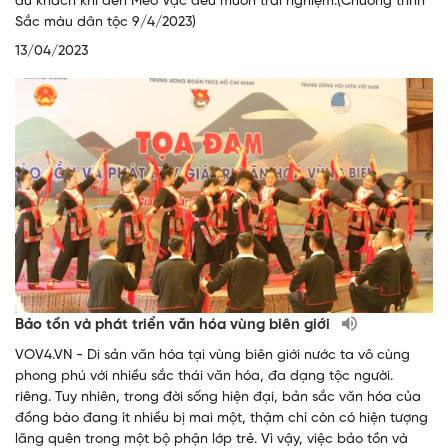
du khách khi đến Mèo Vạc đều muốn trải nghiệm.(Chương trình
Sắc màu dân tộc 9/4/2023)
13/04/2023
Bảo tồn và phát triển văn hóa vùng biên giới
VOV4.VN - Di sản văn hóa tại vùng biên giới nước ta vô cùng
phong phú với nhiều sắc thái văn hóa, đa dạng tộc người.
riêng. Tuy nhiên, trong đời sống hiện đại, bản sắc văn hóa của
đồng bào đang ít nhiều bị mai một, thậm chí còn có hiện tượng
lãng quên trong một bộ phận lớp trẻ. Vì vậy, việc bảo tồn và