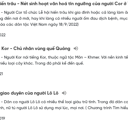
hiến trâu - Nét sinh hoạt văn hoá tín ngưỡng của người Cor 
- Người Cor tổ chức Lễ hội hiến trâu khi gia đình hoặc cả làng là
àng đến nơi ở mới, hay khi làng có nhiều người ốm đau dịch bệnh, mục
hóa các dân tộc Việt Nam ngày 18/9/2022)
022
c Kor - Chủ nhân vùng quế Quảng
- Người Kor nói tiếng Kor, thuộc ngữ tộc Môn – Khmer. Với nền kinh t
hiều loại cây khác. Trong đó phải kể đến quế.
21
 giao duyên của người Lô Lô
- Dân ca người Lô Lô có nhiều thể loại giàu trữ tình. Trong đó dân c
h, nữ tú người Lô Lô sử dụng mọi lúc, mọi nơi. ( Chương trình Tìm hi
019