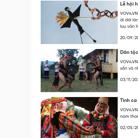
Lễ hội 
VOV4.VN 
di dời l
lưu văn 
20/09/2
Dân tộ
VOV4.VN 
sắn và n
03/11/20
Tình ca
VOV4.VN 
nam than
02/05/2