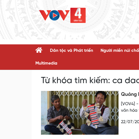
Dân tộc và Phát triển
Người miền núi chấ
Multimedia
Từ khóa tìm kiếm:
ca da
Quảng N
[VOV4] -
văn hóa 
22/07/2