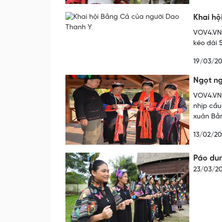
Khai hộ
VOV4.VN 
kéo dài 
19/03/20
Ngọt ng
VOV4.VN 
nhịp cầu
xuân Bằ
13/02/20
Páo du
23/03/20