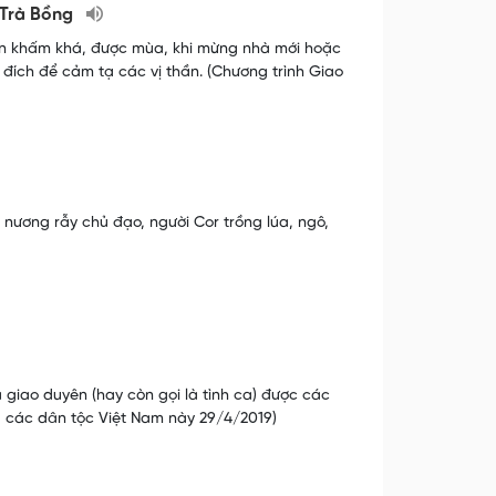
ở Trà Bồng
m ăn khấm khá, được mùa, khi mừng nhà mới hoặc
 đích để cảm tạ các vị thần. (Chương trình Giao
ế nương rẫy chủ đạo, người Cor trồng lúa, ngô,
a giao duyên (hay còn gọi là tình ca) được các
ểu các dân tộc Việt Nam này 29/4/2019)