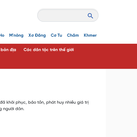
Ho
M'nông
Xơ Đăng
Cơ Tu
Chăm
Khmer
c bản địa
Các dân tộc trên thế giới
ã khôi phục, bảo tồn, phát huy nhiều giá trị
g người dân.