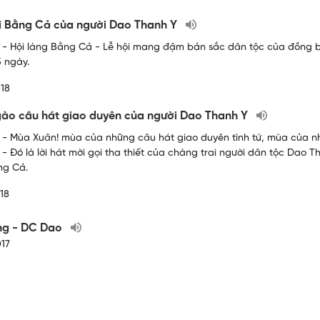
i Bằng Cả của người Dao Thanh Y
- Hội làng Bằng Cả - Lễ hội mang đậm bản sắc dân tộc của đồng b
5 ngày.
18
ào câu hát giao duyên của người Dao Thanh Y
- Mùa Xuân! mùa của những câu hát giao duyên tình tứ, mùa của nhữ
 - Đó là lời hát mời gọi tha thiết của chàng trai người dân tộc Dao T
ng Cả.
18
ng - DC Dao
17