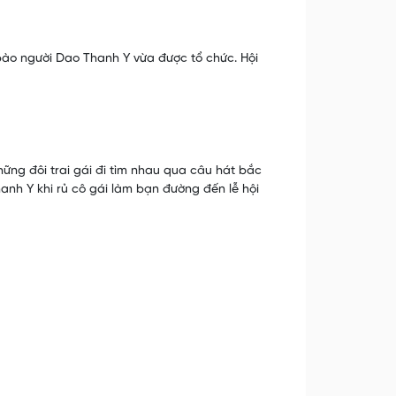
ào người Dao Thanh Y vừa được tổ chức. Hội
ng đôi trai gái đi tìm nhau qua câu hát bắc
hanh Y khi rủ cô gái làm bạn đường đến lễ hội