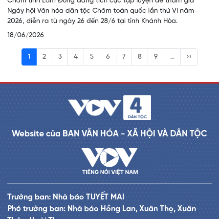
Chăm tỉnh Lâm Đồng đang tích cực tập luyện để tham gia
Ngày hội Văn hóa dân tộc Chăm toàn quốc lần thứ VI năm
2026, diễn ra từ ngày 26 đến 28/6 tại tỉnh Khánh Hòa.
18/06/2026
1
2
3
4
5
6
7
8
9
…
››
Website của BAN VĂN HÓA - XÃ HỘI VÀ DÂN TỘC
Trưởng ban: Nhà báo TUYẾT MAI
Phó trưởng ban: Nhà báo Hồng Lan, Xuân Thọ, Xuân