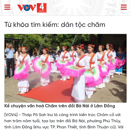
Từ khóa tìm kiếm:
dân tộc chăm
Kể chuyện văn hoá Chăm trên đồi Bà Nài ở Lâm Đồng
[VOV4] - Tháp Pô Sah Inư là công trình kiến trúc Chăm cổ với
hơn trăm năm tuổi, tọa lạc trên đồi Bà Nài, phường Phú Thủy,
tỉnh Lâm Đồng (khu vực TP. Phan Thiết, tỉnh Bình Thuận cũ). Với