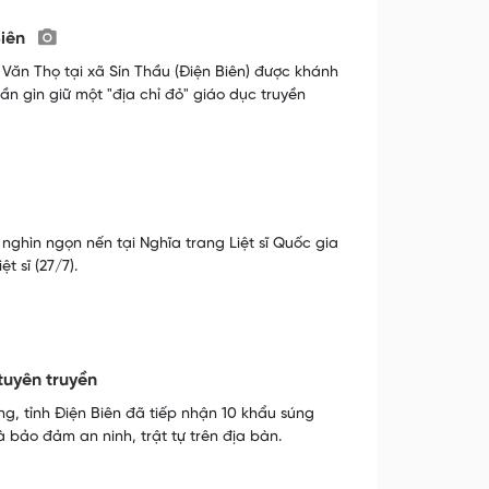
Biên
 Văn Thọ tại xã Sín Thầu (Điện Biên) được khánh
ần gìn giữ một "địa chỉ đỏ" giáo dục truyền
 nghìn ngọn nến tại Nghĩa trang Liệt sĩ Quốc gia
 sĩ (27/7).
tuyên truyền
ng, tỉnh Điện Biên đã tiếp nhận 10 khẩu súng
bảo đảm an ninh, trật tự trên địa bàn.