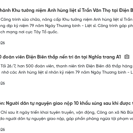
hành Khu tưởng niệm Anh hùng liệt sĩ Trần Văn Thọ tại Điện 
 Công trình sửa chữa, nâng cấp Khu tưởng niệm Anh hùng liệt sĩ Trần
ng dịp kỷ niệm 79 năm Ngày Thương binh - Liệt sĩ. Công trình góp ph
ch mạng nơi cực Tây Tổ quốc.
026
 đoàn viên Điện Biên thắp nến tri ân tại Nghĩa trang A1
 Tối 26/7, hơn 500 đoàn viên, thanh niên tỉnh Điện Biên đã thắp hàng
g nhớ các Anh hùng liệt sĩ nhân kỷ niệm 79 năm Ngày Thương binh - Liệt
026
ên: Người dân tự nguyện giao nộp 10 khẩu súng sau khi được 
 Chỉ sau ít ngày triển khai tuyên truyền, vận động, Công an xã Nà Bủ
 do người dân tự nguyện giao nộp, góp phần phòng ngừa tội phạm và 
026