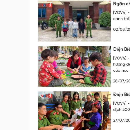
Ngăn ch
[VOV4] -
cảnh trá
02/08/2
Điện Bi
[VOV4] -
hướng đế
của học 
28/07/2
Điện Bi
[VOV4] -
dịch 50
27/07/2