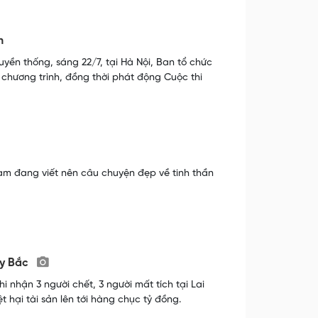
n
yền thống, sáng 22/7, tại Hà Nội, Ban tổ chức
 chương trình, đồng thời phát động Cuộc thi
am đang viết nên câu chuyện đẹp về tinh thần
ây Bắc
 nhận 3 người chết, 3 người mất tích tại Lai
ệt hại tài sản lên tới hàng chục tỷ đồng.