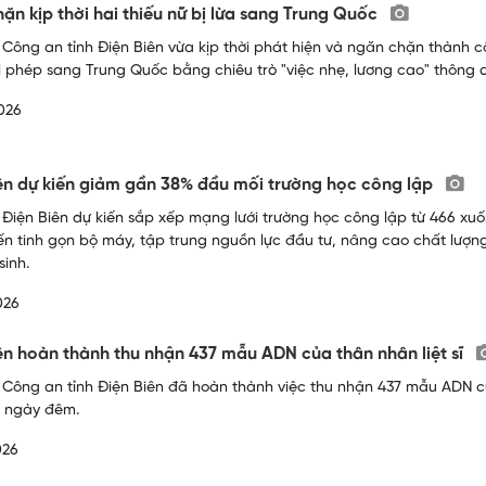
ặn kịp thời hai thiếu nữ bị lừa sang Trung Quốc
 Công an tỉnh Điện Biên vừa kịp thời phát hiện và ngăn chặn thành c
i phép sang Trung Quốc bằng chiêu trò "việc nhẹ, lương cao" thông 
026
ên dự kiến giảm gần 38% đầu mối trường học công lập
 Điện Biên dự kiến sắp xếp mạng lưới trường học công lập từ 466 xuốn
n tinh gọn bộ máy, tập trung nguồn lực đầu tư, nâng cao chất lượ
sinh.
026
ên hoàn thành thu nhận 437 mẫu ADN của thân nhân liệt sĩ
 Công an tỉnh Điện Biên đã hoàn thành việc thu nhận 437 mẫu ADN củ
0 ngày đêm.
026