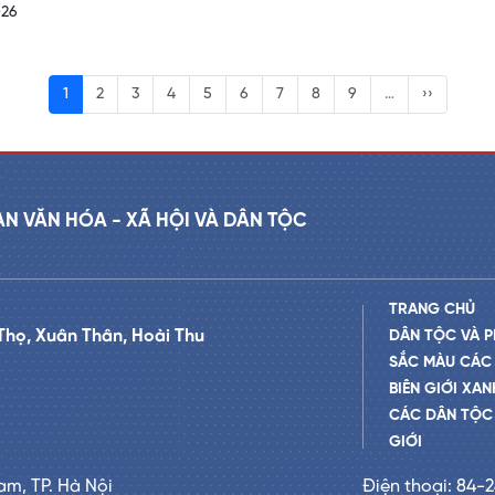
026
1
2
3
4
5
6
7
8
9
…
››
AN VĂN HÓA - XÃ HỘI VÀ DÂN TỘC
TRANG CHỦ
Thọ, Xuân Thân, Hoài Thu
DÂN TỘC VÀ P
SẮC MÀU CÁC
BIÊN GIỚI XAN
CÁC DÂN TỘC 
GIỚI
am, TP. Hà Nội
Điện thoại: 84-