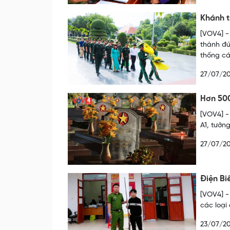
Khánh t
[VOV4] -
thành đú
thống cá
27/07/2
Hơn 500
[VOV4] -
A1, tưởn
27/07/2
Điện Bi
[VOV4] -
các loại
23/07/2