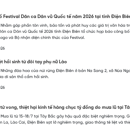
 Festival Dân ca Dân vũ Quốc tế năm 2026 tại tỉnh Điện Biê
 Nhằm góp phần tôn vinh, bảo tồn và phát huy các giá trị văn hóa tru
 Dân ca Dân vũ Quốc tế 2026 tỉnh Điện Biên tổ chức họp báo công bố
 Logo và Bộ nhận diện chính thức của Festival.
026
t hồi sinh từ đôi tay phụ nữ Lào
 Những đóa hoa của núi rừng Điện Biên ở bản Na Sang 2, xã Núa Ng
ưa di sản thổ cẩm hồi sinh.
026
 tử vong, thiệt hại kinh tế hàng chục tỷ đồng do mưa lũ tại T
 Mưa lũ từ 15-18/7 tại Tây Bắc gây hậu quả đặc biệt nghiêm trọng. Ghi
 La, Lào Cai, Điện Biên sạt lở nghiêm trọng, giao thông tê liệt và thi