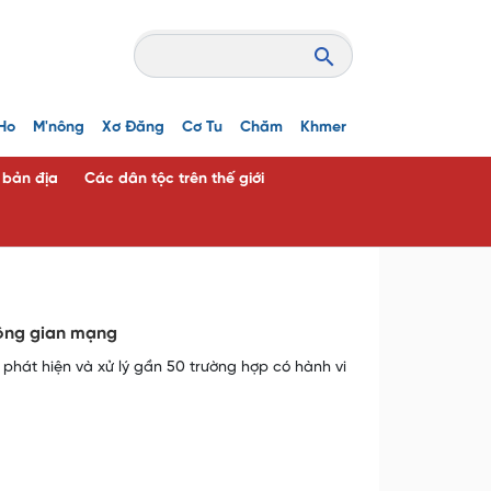
Ho
M'nông
Xơ Đăng
Cơ Tu
Chăm
Khmer
c bản địa
Các dân tộc trên thế giới
không gian mạng
 phát hiện và xử lý gần 50 trường hợp có hành vi