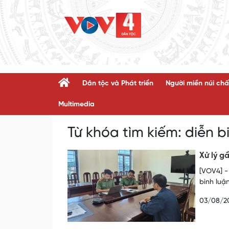
Dân tộc và Phát triển
Người miền núi chấ
Multimedia
Từ khóa tìm kiếm:
diễn b
Xử lý g
[VOV4] -
bình luậ
03/08/2