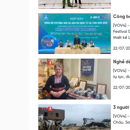
Công bố
[VOV4] -
Festival
thiết kế
22/07/2
Nghề dệ
[VOV4] -
tự lực, đ
22/07/2
3 người
[VOV4] -
Châu. Sơn