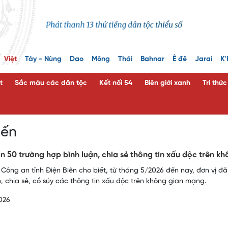
Việt
Tày - Nùng
Dao
Mông
Thái
Bahnar
Ê đê
Jarai
K'
t
Sắc màu các dân tộc
Kết nối 54
Biên giới xanh
Tri thứ
iến
ần 50 trường hợp bình luận, chia sẻ thông tin xấu độc trên 
 Công an tỉnh Điện Biên cho biết, từ tháng 5/2026 đến nay, đơn vị đã
n, chia sẻ, cổ súy các thông tin xấu độc trên không gian mạng.
026