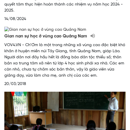
quyết tâm thực hiện hoàn thành các nhiệm vụ năm học 2024 -
2025.
14/08/2024
Gian nan sự học ở vùng cao Quảng Nam
VOV4.VN - Ch’Ơm là một trong những xã vùng cao đặc biệt khó
khăn ở huyện miền núi Tây Giang, tỉnh Quảng Nam, giáp Lào.
Người dân nơi đây hầu hết là đồng bào dân tộc thiểu số; thôn
bản xa trung tâm xã nên từ lớp 4 học sinh phải xa nhà. Các em
còn nhỏ, chưa tự chăm sóc bản thân, vậy là giáo viên vừa
giảng dạy, vừa làm cha mẹ, anh chị của các em.
20/03/2018