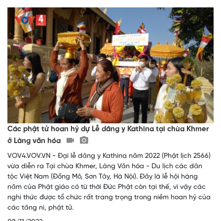
Các phật tử hoan hỷ dự Lễ dâng y Kathina tại chùa Khmer
ở Làng văn hóa
VOV4.VOV.VN - Đại lễ dâng y Kathina năm 2022 (Phật lịch 2566)
vừa diễn ra Tại chùa Khmer, Làng Văn hóa - Du lịch các dân
tộc Việt Nam (Đồng Mô, Sơn Tây, Hà Nội). Đây là lễ hội hàng
năm của Phật giáo có từ thời Đức Phật còn tại thế, vì vậy các
nghi thức được tổ chức rất trang trọng trong niềm hoan hỷ của
các tăng ni, phật tử.