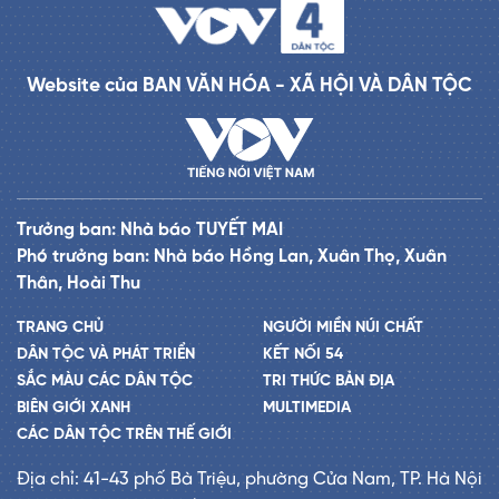
Website của BAN VĂN HÓA - XÃ HỘI VÀ DÂN TỘC
Trưởng ban: Nhà báo TUYẾT MAI
Phó trưởng ban: Nhà báo Hồng Lan, Xuân Thọ, Xuân
Thân, Hoài Thu
TRANG CHỦ
NGƯỜI MIỀN NÚI CHẤT
DÂN TỘC VÀ PHÁT TRIỂN
KẾT NỐI 54
SẮC MÀU CÁC DÂN TỘC
TRI THỨC BẢN ĐỊA
BIÊN GIỚI XANH
MULTIMEDIA
CÁC DÂN TỘC TRÊN THẾ GIỚI
Địa chỉ: 41-43 phố Bà Triệu, phường Cửa Nam, TP. Hà Nội