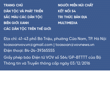
TRANG CHỦ
NGƯỜI MIỀN NÚI CHẤT
DÂN TỘC VÀ PHÁT TRIỂN
KẾT NỐI 54
SẮC MÀU CÁC DÂN TỘC
TRI THỨC BẢN ĐỊA
BIÊN GIỚI XANH
MULTIMEDIA
CÁC DÂN TỘC TRÊN THẾ GIỚI
Địa chỉ: 41-43 phố Bà Triệu, phường Cửa Nam, TP. Hà Nội
toasoanvov.vn@gmail.com | toasoan@vovnews.vn
Điện thoại: 84-24-39365555
Giấy phép báo Điện tử VOV số 564/GP-BTTTT của Bộ
Thông tin và Truyền thông cấp ngày 03/12/2016