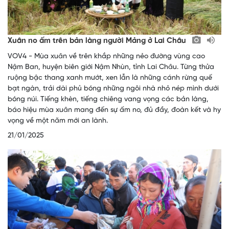
Xuân no ấm trên bản làng người Mảng ở Lai Châu
VOV4 - Mùa xuân về trên khắp những nẻo đường vùng cao
Nậm Ban, huyện biên giới Nậm Nhùn, tỉnh Lai Châu. Từng thửa
ruộng bậc thang xanh mướt, xen lẫn là những cánh rừng quế
bạt ngàn, trải dài phủ bóng những ngôi nhà nhỏ nép mình dưới
bóng núi. Tiếng khèn, tiếng chiêng vang vọng các bản làng,
báo hiệu mùa xuân mang đến sự ấm no, đủ đầy, đoàn kết và hy
vọng về một năm mới an lành.
21/01/2025