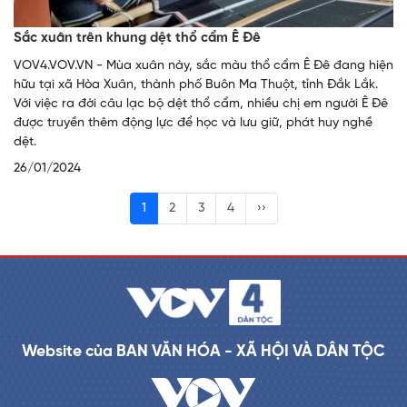
Sắc xuân trên khung dệt thổ cẩm Ê Đê
VOV4.VOV.VN - Mùa xuân này, sắc màu thổ cẩm Ê Đê đang hiện
hữu tại xã Hòa Xuân, thành phố Buôn Ma Thuột, tỉnh Đắk Lắk.
Với việc ra đời câu lạc bộ dệt thổ cẩm, nhiều chị em người Ê Đê
được truyền thêm động lực để học và lưu giữ, phát huy nghề
dệt.
26/01/2024
1
2
3
4
››
Website của BAN VĂN HÓA - XÃ HỘI VÀ DÂN TỘC