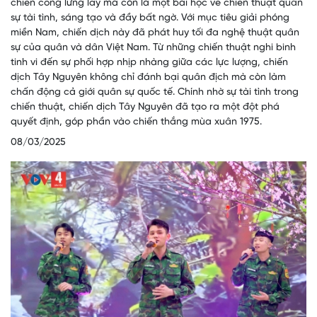
chiến công lừng lẫy mà còn là một bài học về chiến thuật quân
sự tài tình, sáng tạo và đầy bất ngờ. Với mục tiêu giải phóng
miền Nam, chiến dịch này đã phát huy tối đa nghệ thuật quân
sự của quân và dân Việt Nam. Từ những chiến thuật nghi binh
tinh vi đến sự phối hợp nhịp nhàng giữa các lực lượng, chiến
dịch Tây Nguyên không chỉ đánh bại quân địch mà còn làm
chấn động cả giới quân sự quốc tế. Chính nhờ sự tài tình trong
chiến thuật, chiến dịch Tây Nguyên đã tạo ra một đột phá
quyết định, góp phần vào chiến thắng mùa xuân 1975.
08/03/2025