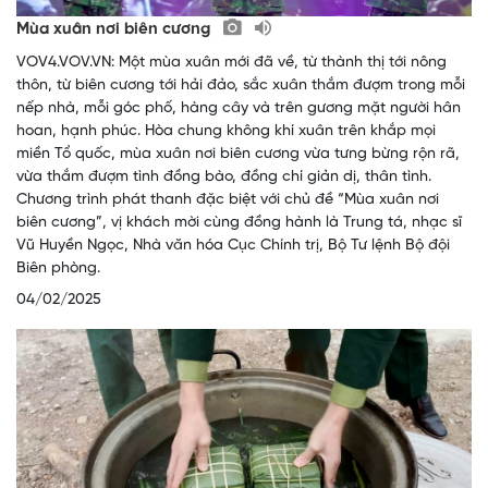
Mùa xuân nơi biên cương
VOV4.VOV.VN: Một mùa xuân mới đã về, từ thành thị tới nông
thôn, từ biên cương tới hải đảo, sắc xuân thắm đượm trong mỗi
nếp nhà, mỗi góc phố, hàng cây và trên gương mặt người hân
hoan, hạnh phúc. Hòa chung không khí xuân trên khắp mọi
miền Tổ quốc, mùa xuân nơi biên cương vừa tưng bừng rộn rã,
vừa thắm đượm tình đồng bào, đồng chí giản dị, thân tình.
Chương trình phát thanh đặc biệt với chủ đề “Mùa xuân nơi
biên cương”, vị khách mời cùng đồng hành là Trung tá, nhạc sĩ
Vũ Huyền Ngọc, Nhà văn hóa Cục Chính trị, Bộ Tư lệnh Bộ đội
Biên phòng.
04/02/2025