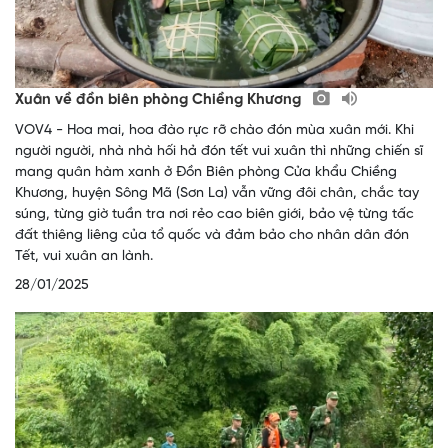
Xuân về đồn biên phòng Chiềng Khương
VOV4 - Hoa mai, hoa đào rực rỡ chào đón mùa xuân mới. Khi
người người, nhà nhà hối hả đón tết vui xuân thì những chiến sĩ
mang quân hàm xanh ở Đồn Biên phòng Cửa khẩu Chiềng
Khương, huyện Sông Mã (Sơn La) vẫn vững đôi chân, chắc tay
súng, từng giờ tuần tra nơi rẻo cao biên giới, bảo vệ từng tấc
đất thiêng liêng của tổ quốc và đảm bảo cho nhân dân đón
Tết, vui xuân an lành.
28/01/2025