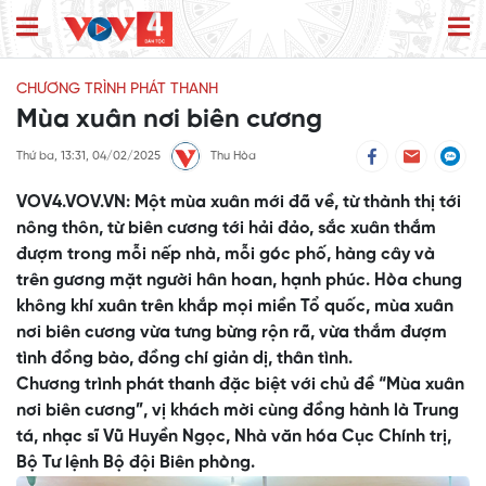
CHƯƠNG TRÌNH PHÁT THANH
Mùa xuân nơi biên cương
Thứ ba, 13:31, 04/02/2025
Thu Hòa
VOV4.VOV.VN: Một mùa xuân mới đã về, từ thành thị tới
nông thôn, từ biên cương tới hải đảo, sắc xuân thắm
đượm trong mỗi nếp nhà, mỗi góc phố, hàng cây và
trên gương mặt người hân hoan, hạnh phúc. Hòa chung
không khí xuân trên khắp mọi miền Tổ quốc, mùa xuân
nơi biên cương vừa tưng bừng rộn rã, vừa thắm đượm
tình đồng bào, đồng chí giản dị, thân tình.
Chương trình phát thanh đặc biệt với chủ đề “Mùa xuân
nơi biên cương”, vị khách mời cùng đồng hành là Trung
tá, nhạc sĩ Vũ Huyền Ngọc, Nhà văn hóa Cục Chính trị,
Bộ Tư lệnh Bộ đội Biên phòng.