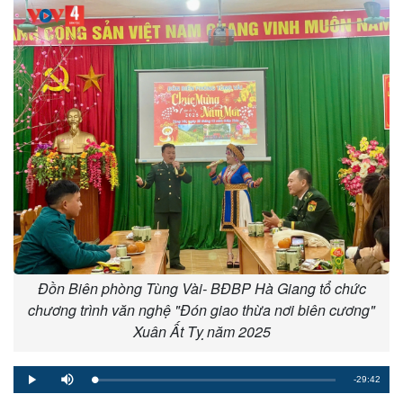
Đồn Biên phòng Tùng Vài- BĐBP Hà Giang tổ chức
chương trình văn nghệ "Đón giao thừa nơi biên cương"
Xuân Ất Tỵ năm 2025
Remaining
-29:42
Loaded
:
Progress
:
Play
Mute
0%
0%