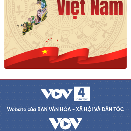
Website của BAN VĂN HÓA - XÃ HỘI VÀ DÂN TỘC