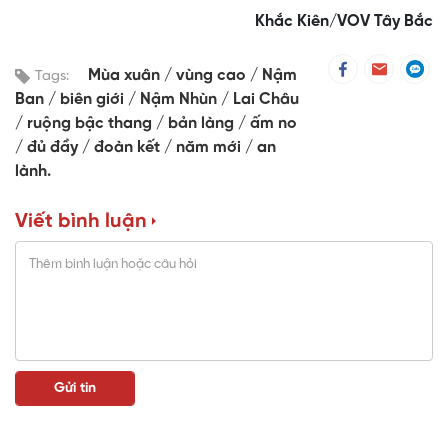
Khắc Kiên/VOV Tây Bắc
Mùa xuân
vùng cao
Nậm
Tags:
Ban
biên giới
Nậm Nhùn
Lai Châu
ruộng bậc thang
bản làng
ấm no
đủ đầy
đoàn kết
năm mới
an
lành.
Viết bình luận