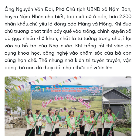
Ông Nguyễn Văn Đài, Phó Chủ tịch UBND xã Nậm Ban,
huyện Nậm Nhùn cho biết, toàn xã có 6 bản, hơn 2.200
nhân khẩu,chủ yếu là đồng bào Mảng và Mông. Khi đưa
chủ trương phát triển cây quế vào trồng, chính quyền xã
đã gặp nhiều khó khăn, nhất là tư tưởng trông chờ, ỉ lại
vào sự hỗ trợ của Nhà nước. Khi trồng rồi thì việc áp
dụng khoa học, công nghệ vào chăm sóc của bà con
cũng hạn chế. Thế nhưng nhờ kiên trì tuyên truyền, vận
động, bà con đã thay đổi nhận thức để vươn lên.