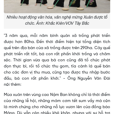
Nhiều hoạt động văn hóa, văn nghệ mừng Xuân được tổ
chức. Ảnh: Khắc Kiên/VOV Tây Bắc
"3 năm qua, mỗi năm bình quân xã trồng phát triển
được hơn 80ha. Đến thời điểm hiện tại tổng diện tích
quế trên địa bàn của xã trồng được trên 290ha. Cây quế
phát triển rất tốt, bà con rất phấn khởi trồng và chăm
sóc. Thời gian vừa qua bà con cũng đã tổ chức phát
dọn thực bì, rồi tổ chức thu gom, tỉa cành lá quế bán
cho các đơn vị thu mua, cũng tạo được thu nhập bước
đầu, bà con rất phấn khởi." - Ông Nguyễn Văn Đài
nói thêm:
Mùa xuân trên vùng cao Nậm Ban không chỉ là thời điểm
của những lễ hội, những mâm cơm tết sum vầy mà còn
là minh chứng cho những nỗ lực vươn lên của đồng bào
Mảng. Dù vẫn còn nhiều khó khăn, nhưng với sự hỗ trợ