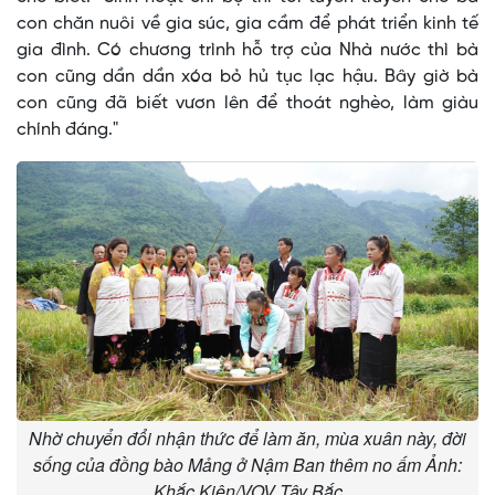
con chăn nuôi về gia súc, gia cầm để phát triển kinh tế
gia đình. Có chương trình hỗ trợ của Nhà nước thì bà
con cũng dần dần xóa bỏ hủ tục lạc hậu. Bây giờ bà
con cũng đã biết vươn lên để thoát nghèo, làm giàu
chính đáng."
Nhờ chuyển đổi nhận thức để làm ăn, mùa xuân này, đời
sống của đồng bào Mảng ở Nậm Ban thêm no ấm Ảnh:
Khắc Kiên/VOV Tây Bắc