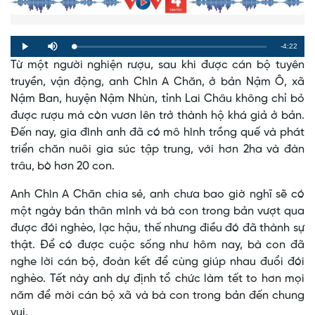
Remaining
-4:22
Loaded
:
Progress
:
Play
Mute
0%
0%
Từ một người nghiện rượu, sau khi được cán bộ tuyên
Time
truyền, vận động, anh Chìn A Chăn, ở bản Nậm Ô, xã
Nậm Ban, huyện Nậm Nhùn, tỉnh Lai Châu không chỉ bỏ
được rượu mà còn vươn lên trở thành hộ khá giả ở bản.
Đến nay, gia đình anh đã có mô hình trồng quế và phát
triển chăn nuôi gia súc tập trung, với hơn 2ha và đàn
trâu, bò hơn 20 con.
Anh Chìn A Chăn chia sẻ, anh chưa bao giờ nghĩ sẽ có
một ngày bản thân mình và bà con trong bản vượt qua
được đói nghèo, lạc hậu, thế nhưng điều đó đã thành sự
thật. Để có được cuộc sống như hôm nay, bà con đã
nghe lời cán bộ, đoàn kết để cùng giúp nhau đuổi đói
nghèo. Tết này anh dự định tổ chức làm tết to hơn mọi
năm để mời cán bộ xã và bà con trong bản đến chung
vui.