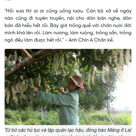
"Hồi xưa thì ai ai cũng uống rượu. Cán bộ xã về ngày
nào cũng đi tuyên truyền, nói cho dân bản nghe, dân
bản đã hiểu hết rồi. Bây giờ trồng quế với chăn nuôi đời
mình khá lên rồi. Làm nương, làm ruộng, trồng sắn, trồng
ngô đều làm được hết rồi." - Anh Chìn A Chăn kể.
Từ bỏ các hủ tục và tập quán lạc hậu, đồng bào Mảng ở Lai