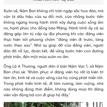
Xuân về, Nậm Ban không chỉ tràn ngập sắc hoa đào, mà
còn là dấu hiệu của sự đổi mới, của những bước tiến
không ngừng trong hành trình xây dựng cuộc sống ấm
no, hạnh phúc cho đồng bào Mảng. Hành trình ấy có sự
đóng góp lớn từ cấp ủy địa phương khi các đảng viên
thực hiện tốt phương châm “đảng viên đi trước, làng
nước theo sau”. Nhờ sự giúp đỡ của đảng viên, người
dân đã nỗ lực, đoàn kết, để vững bước trên con đường
phát triển, đón một mùa xuân no ấm.
Ông Lò A Thương, người dân ở bản Nậm Vạc 1, xã Nậm
Ban chia sẻ: "Khâm phục vì đảng viên họ rất là kiên trì
làm ăn, kinh tế và cuộc sống của họ cũng phát triển tốt.
Trong phát triển kinh tế, đi làm nương, làm ruộng, nhà
nào không đúng thời điểm, không đúng mùa thì đảng
viên vận động bà con đi giúp hộ đấy."