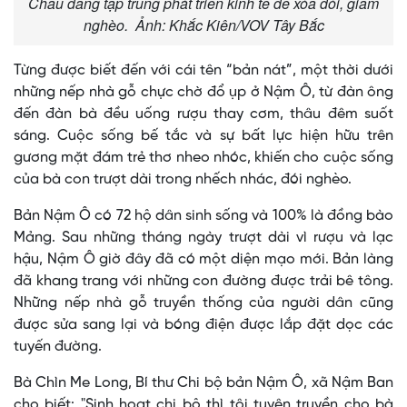
Châu đang tập trung phát triển kinh tế để xóa đói, giảm
nghèo. Ảnh: Khắc Kiên/VOV Tây Bắc
Từng được biết đến với cái tên “bản nát”, một thời dưới
những nếp nhà gỗ chực chờ đổ ụp ở Nậm Ô, từ đàn ông
đến đàn bà đều uống rượu thay cơm, thâu đêm suốt
sáng. Cuộc sống bế tắc và sự bất lực hiện hữu trên
gương mặt đám trẻ thơ nheo nhóc, khiến cho cuộc sống
của bà con trượt dài trong nhếch nhác, đói nghèo.
Bản Nậm Ô có 72 hộ dân sinh sống và 100% là đồng bào
Mảng. Sau những tháng ngày trượt dài vì rượu và lạc
hậu, Nậm Ô giờ đây đã có một diện mạo mới. Bản làng
đã khang trang với những con đường được trải bê tông.
Những nếp nhà gỗ truyền thống của người dân cũng
được sửa sang lại và bóng điện được lắp đặt dọc các
tuyến đường.
Bà Chìn Me Long, Bí thư Chi bộ bản Nậm Ô, xã Nậm Ban
cho biết: "Sinh hoạt chi bộ thì tôi tuyên truyền cho bà