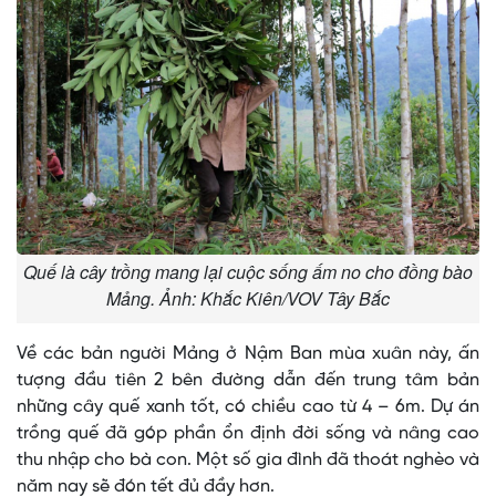
Quế là cây trồng mang lại cuộc sống ấm no cho đồng bào
Mảng. Ảnh: Khắc Kiên/VOV Tây Bắc
Về các bản người Mảng ở Nậm Ban mùa xuân này, ấn
tượng đầu tiên 2 bên đường dẫn đến trung tâm bản
những cây quế xanh tốt, có chiều cao từ 4 – 6m. Dự án
trồng quế đã góp phần ổn định đời sống và nâng cao
thu nhập cho bà con. Một số gia đình đã thoát nghèo và
năm nay sẽ đón tết đủ đầy hơn.