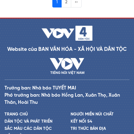
1
2
››
Website của BAN VĂN HÓA - XÃ HỘI VÀ DÂN TỘC
Trưởng ban: Nhà báo TUYẾT MAI
Phó trưởng ban: Nhà báo Hồng Lan, Xuân Thọ, Xuân
Thân, Hoài Thu
TRANG CHỦ
NGƯỜI MIỀN NÚI CHẤT
DÂN TỘC VÀ PHÁT TRIỂN
KẾT NỐI 54
SẮC MÀU CÁC DÂN TỘC
TRI THỨC BẢN ĐỊA