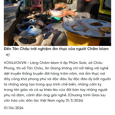
Đến Tân Châu trải nghiệm ẩm thực của người Chăm Islam
VOV4.VOV.VN - Làng Chăm Islam ở ấp Phũm Soài, xã Châu
Phong, thị xã Tân Châu, An Giang không chỉ nổi tiếng với nghề
dệt truyền thống truyền đời hàng trăm năm, mà ẩm thực nơi
đây cũng khá phong phú và độc đáo. Sự độc đáo ấy bắt nguồn
từ những sáng tạo trong quy trình chế biến, những cấm kỵ
trong tôn giáo và cả sự khéo léo của đôi bàn tay những người
phụ nữ đảm, cánh đàn ông giỏi nghề. (Chương trình Giao lưu
văn hóa các dân tộc Việt Nam ngày 31/3/2024)
01/04/2024