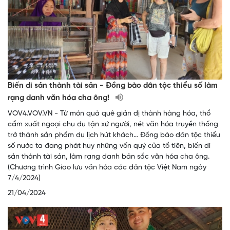
Biến di sản thành tài sản - Đồng bào dân tộc thiểu số làm
rạng danh văn hóa cha ông!
VOV4.VOV.VN - Từ món quà quê giản dị thành hàng hóa, thổ
cẩm xuất ngoại chu du tận xứ người, nét văn hóa truyền thống
trở thành sản phẩm du lịch hút khách… Đồng bào dân tộc thiểu
số nước ta đang phát huy những vốn quý của tổ tiên, biến di
sản thành tài sản, làm rạng danh bản sắc văn hóa cha ông.
(Chương trình Giao lưu văn hóa các dân tộc Việt Nam ngày
7/4/2024)
21/04/2024