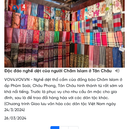
Độc đáo nghề dệt của người Chăm Islam ở Tân Châu
VOV4.VOV.VN - Nghề dệt thổ cẩm của đồng bào Chăm Islam ở
ấp Phũm Soài, Châu Phong, Tân Châu hình thành từ rất sớm và
khá nổi tiếng. Trước là phục vụ cho nhu cầu ăn mặc cho gia
đình, sau là để trao đổi hàng hóa với các dân tộc khác.
(Chương trình Giao lưu văn hóa các dân tộc Việt Nam ngày
24/3/2024)
26/03/2024