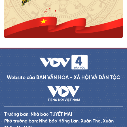
Website của BAN VĂN HÓA - XÃ HỘI VÀ DÂN TỘC
Trưởng ban: Nhà báo TUYẾT MAI
Phó trưởng ban: Nhà báo Hồng Lan, Xuân Thọ, Xuân