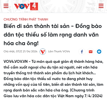
CHƯƠNG TRÌNH PHÁT THANH
Biến di sản thành tài sản - Đồng bào
dân tộc thiểu số làm rạng danh văn
hóa cha ông!
Chủ nhật, 07:27, 21/04/2024
Lâm Thanh/VOV4
VOV4.VOV.VN - Từ món quà quê giản dị thành hàng hóa,
thổ cẩm xuất ngoại chu du tận xứ người, nét văn hóa
truyền thống trở thành sản phẩm du lịch hút khách…
Đồng bào dân tộc thiểu số nước ta đang phát huy
những vốn quý của tổ tiên, biến di sản thành tài sản, làm
rạng danh bản sắc văn hóa cha ông. (Chương trình
Giao lưu văn hóa các dân tộc Việt Nam ngày 7/4/2024)