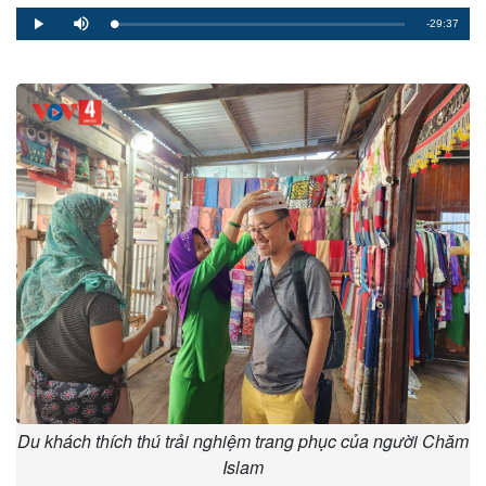
Remaining
-29:37
Loaded
:
Progress
:
Play
Mute
0%
0%
Time
Du khách thích thú trải nghiệm trang phục của người Chăm
Islam