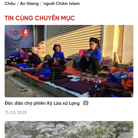
Châu
An Giang
người Chăm Islam
TIN CÙNG CHUYÊN MỤC
Độc đáo chợ phiên Kỳ Lừa xứ Lạng
13/03/2025