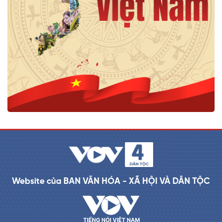
Website của BAN VĂN HÓA - XÃ HỘI VÀ DÂN TỘC