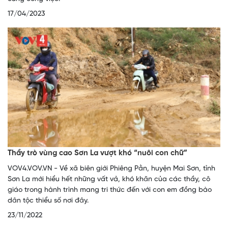
17/04/2023
Thầy trò vùng cao Sơn La vượt khó “nuôi con chữ”
VOV4.VOV.VN - Về xã biên giới Phiêng Pằn, huyện Mai Sơn, tỉnh
Sơn La mới hiểu hết những vất vả, khó khăn của các thầy, cô
giáo trong hành trình mang tri thức đến với con em đồng bào
dân tộc thiểu số nơi đây.
23/11/2022