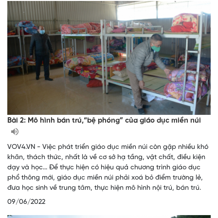
Bài 2: Mô hình bán trú,“bệ phóng” của giáo dục miền núi
VOV4.VN - Việc phát triển giáo dục miền núi còn gặp nhiều khó
khăn, thách thức, nhất là về cơ sở hạ tầng, vật chất, điều kiện
dạy và học... Để thực hiện có hiệu quả chương trình giáo dục
phổ thông mới, giáo dục miền núi phải xoá bỏ điểm trường lẻ,
đưa học sinh về trung tâm, thực hiện mô hình nội trú, bán trú.
09/06/2022