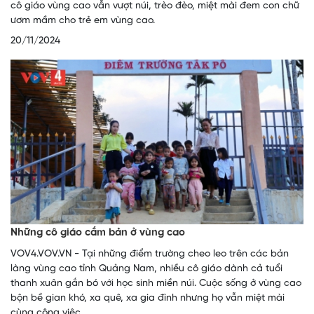
cô giáo vùng cao vẫn vượt núi, trèo đèo, miệt mài đem con chữ
ươm mầm cho trẻ em vùng cao.
20/11/2024
Những cô giáo cắm bản ở vùng cao
VOV4.VOV.VN - Tại những điểm trường cheo leo trên các bản
làng vùng cao tỉnh Quảng Nam, nhiều cô giáo dành cả tuổi
thanh xuân gắn bó với học sinh miền núi. Cuộc sống ở vùng cao
bộn bề gian khó, xa quê, xa gia đình nhưng họ vẫn miệt mài
cùng công việc.