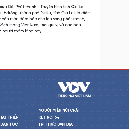
ủa Đài Phát thanh - Truyền hình tỉnh Gia Lai
Hdrông, thành phố Pleiku, tỉnh Gia Lai) là điểm
gày cần mẫn đảm bảo cho làn sóng phát thanh,
 Cách mạng Việt Nam, mời quí vị và các bạn
n người thầm lặng này
NGƯỜI MIỀN NÚI CHẤT
HÁT TRIỂN
KẾT NỐI 54
 DÂN TỘC
TRI THỨC BẢN ĐỊA