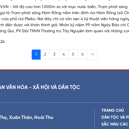
.VN - Với độ cao hơn 1.000m so với mực nước biển, Trạm phát sóng c
gọi là Trạm phát sóng Hàm Rồng nằm trên đỉnh núi Hàm Rồng (xã Chư 
 của phố núi Pleiku. Nơi đây chỉ có vỏn vẹn 4 kỹ thuật viên hàng n
ình đến được với khán thính giả. Nhân kỷ niệm 99 năm Ngày Báo chí
ng Qui, PV Đài TNVN Thường trú Tây Nguyên làm quen với những co
024
1
2
3
4
5
6
››
AN VĂN HÓA - XÃ HỘI VÀ DÂN TỘC
TRANG CHỦ
Thọ, Xuân Thân, Hoài Thu
DÂN TỘC VÀ P
SẮC MÀU CÁC