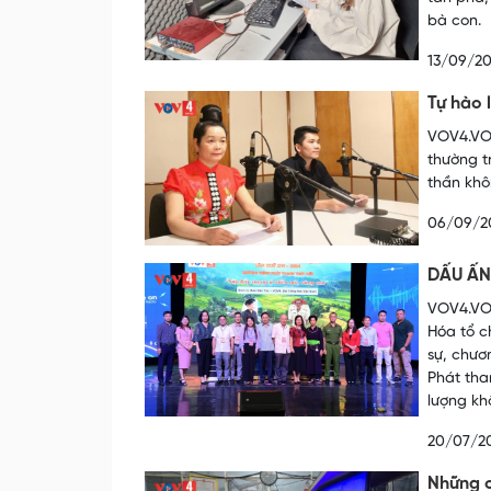
bà con.
13/09/2
Tự hào 
VOV4.VOV
thường t
thần khô
06/09/2
DẤU ẤN
VOV4.VOV
Hóa tổ c
sự, chươ
Phát tha
lượng kh
20/07/2
Những c