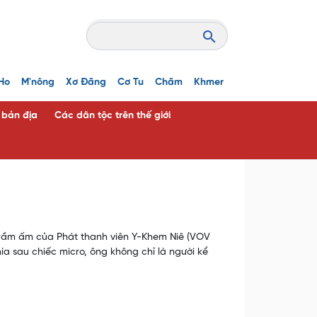
Ho
M'nông
Xơ Đăng
Cơ Tu
Chăm
Khmer
c bản địa
Các dân tộc trên thế giới
trầm ấm của Phát thanh viên Y-Khem Niê (VOV
a sau chiếc micro, ông không chỉ là người kể