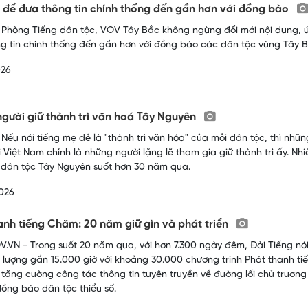
 để đưa thông tin chính thống đến gần hơn với đồng bào
 Phòng Tiếng dân tộc, VOV Tây Bắc không ngừng đổi mới nội dung, 
g tin chính thống đến gần hơn với đồng bào các dân tộc vùng Tây B
026
gười giữ thành trì văn hoá Tây Nguyên
 Nếu nói tiếng mẹ đẻ là "thành trì văn hóa" của mỗi dân tộc, thì nhữ
i Việt Nam chính là những người lặng lẽ tham gia giữ thành trì ấy. Nh
dân tộc Tây Nguyên suốt hơn 30 năm qua.
026
anh tiếng Chăm: 20 năm giữ gìn và phát triển
.VN - Trong suốt 20 năm qua, với hơn 7.300 ngày đêm, Đài Tiếng nó
i lượng gần 15.000 giờ với khoảng 30.000 chương trình Phát thanh t
 tăng cường công tác thông tin tuyên truyền về đường lối chủ trươ
đồng bào dân tộc thiểu số.