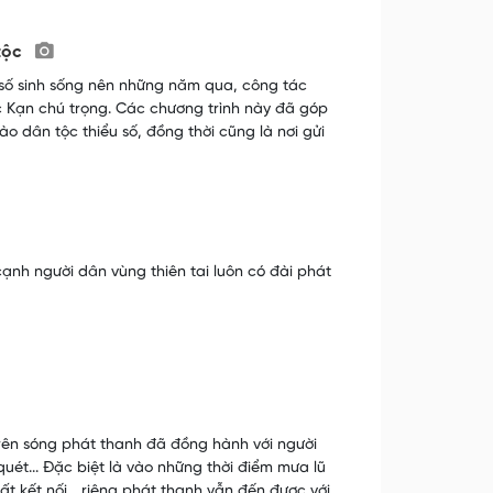
 tộc
u số sinh sống nên những năm qua, công tác
c Kạn chú trọng. Các chương trình này đã góp
 dân tộc thiểu số, đồng thời cũng là nơi gửi
ạnh người dân vùng thiên tai luôn có đài phát
rên sóng phát thanh đã đồng hành với người
quét... Đặc biệt là vào những thời điểm mưa lũ
t kết nối... riêng phát thanh vẫn đến được với