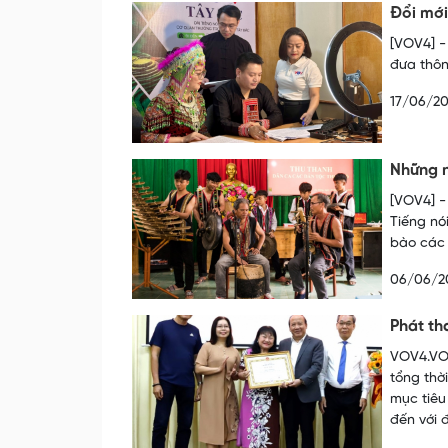
Đổi mới
[VOV4] -
đưa thôn
17/06/2
Những n
[VOV4] -
Tiếng nó
bào các 
06/06/2
Phát th
VOV4.VOV
tổng thờ
mục tiêu
đến với 