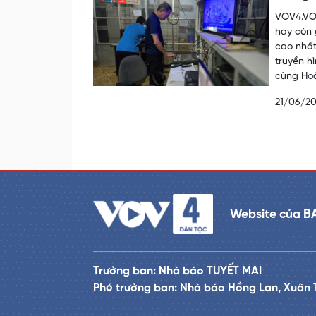
VOV4.VOV
hay còn 
cao nhất
truyền h
cùng Hoà
21/06/2
Website của B
Trưởng ban: Nhà báo TUYẾT MAI
Phó trưởng ban: Nhà báo Hồng Lan, Xuân 