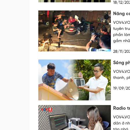
18/12/20
Nâng ca
VOV4.VOV
tuyên tr
phần làm
gắm nhữn
28/11/20
Sóng ph
VOV4.VOV
thanh, p
19/09/2
Radio 
VOV4.VOV
dân ở nh
tàn phá,