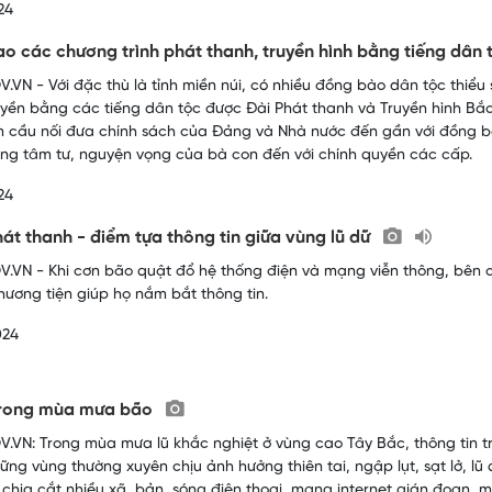
24
o các chương trình phát thanh, truyền hình bằng tiếng dân
.VN - Với đặc thù là tỉnh miền núi, có nhiều đồng bào dân tộc thiể
uyền bằng các tiếng dân tộc được Đài Phát thanh và Truyền hình Bắ
 cầu nối đưa chính sách của Đảng và Nhà nước đến gần với đồng bào
g tâm tư, nguyện vọng của bà con đến với chính quyền các cấp.
24
át thanh - điểm tựa thông tin giữa vùng lũ dữ
.VN - Khi cơn bão quật đổ hệ thống điện và mạng viễn thông, bên c
hương tiện giúp họ nắm bắt thông tin.
024
trong mùa mưa bão
.VN: Trong mùa mưa lũ khắc nghiệt ở vùng cao Tây Bắc, thông tin t
ững vùng thường xuyên chịu ảnh hưởng thiên tai, ngập lụt, sạt lở, lũ 
 chia cắt nhiều xã, bản, sóng điện thoại, mạng internet gián đoạn, mấ