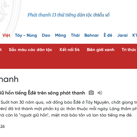
Việt
Tày - Nùng
Dao
Mông
Thái
Bahnar
Ê đê
Jarai
K'
t
Sắc màu các dân tộc
Kết nối 54
Biên giới xanh
Tri thứ
thanh
iữ hồn tiếng Êđê trên sóng phát thanh
 Suốt hơn 30 năm qua, với đồng bào Êđê ở Tây Nguyên, chất giọng 
ên) đã trở thành một phần ký ức thân thuộc mỗi ngày. Lặng thầm phí
à còn là "người giữ hồn", miệt mài bảo tồn và lan tỏa tiếng mẹ đẻ.
026