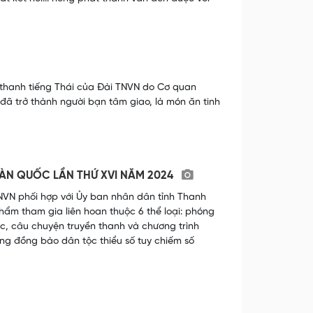
 thanh tiếng Thái của Đài TNVN do Cơ quan
 đã trở thành người bạn tâm giao, là món ăn tinh
ÀN QUỐC LẦN THỨ XVI NĂM 2024
NVN phối hợp với Ủy ban nhân dân tỉnh Thanh
hẩm tham gia liên hoan thuộc 6 thể loại: phóng
ộc, câu chuyện truyền thanh và chương trình
ùng đồng bào dân tộc thiểu số tuy chiếm số