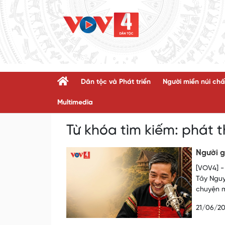
Dân tộc và Phát triển
Người miền núi chấ
Multimedia
Từ khóa tìm kiếm:
phát 
Người g
[VOV4] -
Tây Nguy
chuyện m
21/06/2