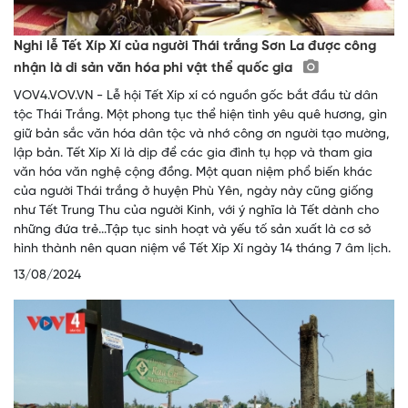
Nghi lễ Tết Xíp Xí của người Thái trắng Sơn La được công
nhận là di sản văn hóa phi vật thể quốc gia
VOV4.VOV.VN - Lễ hội Tết Xíp xí có nguồn gốc bắt đầu từ dân
tộc Thái Trắng. Một phong tục thể hiện tình yêu quê hương, gìn
giữ bản sắc văn hóa dân tộc và nhớ công ơn người tạo mường,
lập bản. Tết Xíp Xí là dịp để các gia đình tụ họp và tham gia
văn hóa văn nghệ cộng đồng. Một quan niệm phổ biến khác
của người Thái trắng ở huyện Phù Yên, ngày này cũng giống
như Tết Trung Thu của người Kinh, với ý nghĩa là Tết dành cho
những đứa trẻ...Tập tục sinh hoạt và yếu tố sản xuất là cơ sở
hình thành nên quan niệm về Tết Xíp Xí ngày 14 tháng 7 âm lịch.
13/08/2024