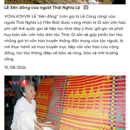
Lễ Xên đông của người Thái Nghĩa Lộ
VOV4.VOV.VN: Lễ "Xên đông” (còn gọi là Lễ Cúng rừng) của
người Thái Nghĩa Lộ (Yên Bái) được công nhận là Di sản văn hóa
phi vật thể quốc gia sẽ tiếp tục khơi dậy ý thức giữ gìn và phát
huy bản sắc văn hóa dân tộc Thái. Di sản sẽ góp phần lan tỏa
những giá trị văn hóa truyền thống đặc trưng của tộc người, là
nơi thực hành và trao truyền trực tiếp vốn văn hóa của cộng
đồng, lan tỏa thông điệp về bảo vệ rừng, bảo vệ môi trường
sống.
15/08/2024