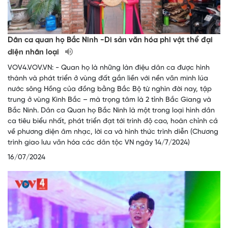
Dân ca quan họ Bắc Ninh -Di sản văn hóa phi vật thể đại
diện nhân loại
VOV4.VOV.VN: - Quan họ là những làn điệu dân ca được hình
thành và phát triển ở vùng đất gắn liền với nền văn minh lúa
nước sông Hồng của đồng bằng Bắc Bộ từ nghìn đời nay, tập
trung ở vùng Kinh Bắc – mà trọng tâm là 2 tỉnh Bắc Giang và
Bắc Ninh. Dân ca Quan họ Bắc Ninh là một trong loại hình dân
ca tiêu biểu nhất, phát triển đạt tới trình độ cao, hoàn chỉnh cả
về phương diện âm nhạc, lời ca và hình thức trình diễn (Chương
trình giao lưu văn hóa các dân tộc VN ngày 14/7/2024)
16/07/2024