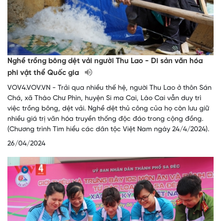
Nghề trồng bông dệt vải người Thu Lao - Di sản văn hóa
phi vật thể Quốc gia
VOV4.VOV.VN - Trải qua nhiều thế hệ, người Thu Lao ở thôn Sán
Chá, xã Thào Chư Phìn, huyện Si ma Cai, Lào Cai vẫn duy trì
việc trồng bông, dệt vải. Nghề dệt thủ công của họ còn lưu giữ
nhiều giá trị văn hóa truyền thống độc đáo trong cộng đồng.
(Chương trình Tìm hiểu các dân tộc Việt Nam ngày 24/4/2024).
26/04/2024