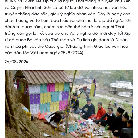
VOV4. VOV.VN: Tết Xíp xí của người Thái trắng ở huyện Phù Yên
và Quỳnh Nhai tỉnh Sơn La có từ lâu đời với nhiều nét văn hóa
truyền thống đặc sắc, giàu ý nghĩa nhân văn. Đây là ngày con
cháu hướng về tổ tiên, báo hiếu với cha me; là dịp để người lớn
dành sự quan tâm, chăm sóc đến thế hệ trẻ nên người Thái
trắng còn gọi là Tết của trẻ em. Với ý nghĩa đó, mới đây Tết Xíp
xí đã được Bộ văn hóa Thể thao và Du lịch ghi danh là Di sản
văn hóa phi vật thể Quốc gia. (Chương trình Giao lưu văn hóa
các dân tộc Việt nam ngày 25/8/2024)
26/08/2024