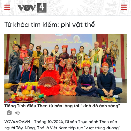
Từ khóa tìm kiếm:
phi vật thể
Tiếng Tính điệu Then từ bản làng tới “kinh đô ánh sáng”
VOV4.VOV.VN - Tháng 10/2024, Di sản Thực hành Then của
người Tày, Nùng, Thái ở Việt Nam tiếp tục "vượt trùng dương"