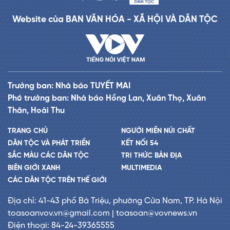
Website của BAN VĂN HÓA - XÃ HỘI VÀ DÂN TỘC
Trưởng ban: Nhà báo TUYẾT MAI
Phó trưởng ban: Nhà báo Hồng Lan, Xuân Thọ, Xuân
Thân, Hoài Thu
TRANG CHỦ
NGƯỜI MIỀN NÚI CHẤT
DÂN TỘC VÀ PHÁT TRIỂN
KẾT NỐI 54
SẮC MÀU CÁC DÂN TỘC
TRI THỨC BẢN ĐỊA
BIÊN GIỚI XANH
MULTIMEDIA
CÁC DÂN TỘC TRÊN THẾ GIỚI
Địa chỉ: 41-43 phố Bà Triệu, phường Cửa Nam, TP. Hà Nội
toasoanvov.vn@gmail.com | toasoan@vovnews.vn
Điện thoại: 84-24-39365555