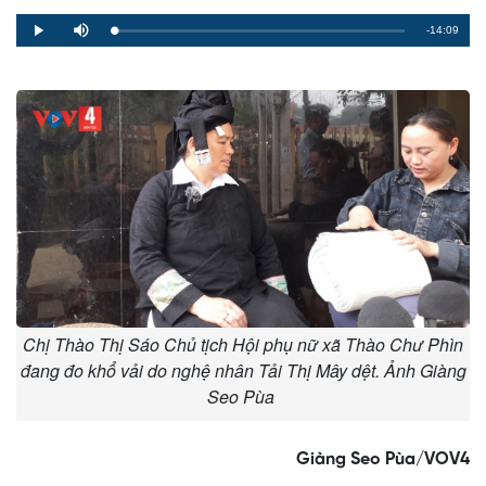
Remaining
-14:09
Loaded
:
Progress
:
Play
Mute
0%
0%
Time
Chị Thào Thị Sáo Chủ tịch Hội phụ nữ xã Thào Chư Phìn
đang đo khổ vải do nghệ nhân Tải Thị Mây dệt. Ảnh Giàng
Seo Pùa
Giàng Seo Pùa/VOV4