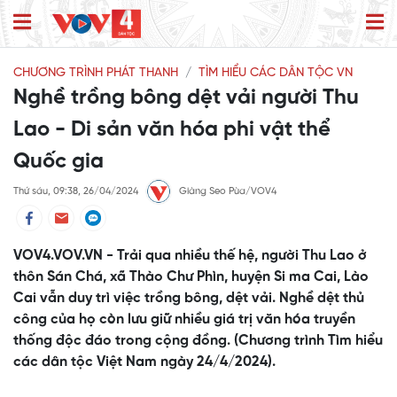
CHƯƠNG TRÌNH PHÁT THANH
TÌM HIỂU CÁC DÂN TỘC VN
Nghề trồng bông dệt vải người Thu
Lao - Di sản văn hóa phi vật thể
Quốc gia
Thứ sáu, 09:38, 26/04/2024
Giàng Seo Pùa/VOV4
VOV4.VOV.VN - Trải qua nhiều thế hệ, người Thu Lao ở
thôn Sán Chá, xã Thào Chư Phìn, huyện Si ma Cai, Lào
Cai vẫn duy trì việc trồng bông, dệt vải. Nghề dệt thủ
công của họ còn lưu giữ nhiều giá trị văn hóa truyền
thống độc đáo trong cộng đồng. (Chương trình Tìm hiểu
các dân tộc Việt Nam ngày 24/4/2024).