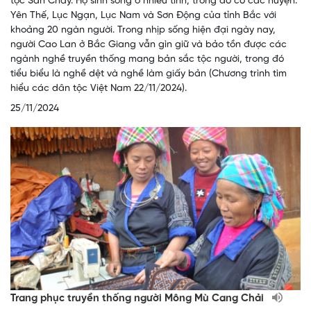
tộc Sán Chay. Họ sinh sống ở nhiều tỉnh, trong đó có các huyện:
Yên Thế, Lục Ngạn, Lục Nam và Sơn Động của tỉnh Bắc với
khoảng 20 ngàn người. Trong nhịp sống hiện đại ngày nay,
người Cao Lan ở Bắc Giang vẫn gìn giữ và bảo tồn được các
ngành nghề truyền thống mang bản sắc tộc người, trong đó
tiểu biểu là nghề dệt và nghề làm giấy bản (Chương trình tìm
hiểu các dân tộc Việt Nam 22/11/2024).
25/11/2024
Trang phục truyền thống người Mông Mù Cang Chải