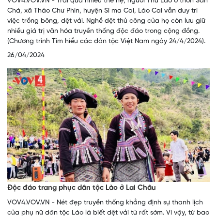
VOV4.VOV.VN - Trải qua nhiều thế hệ, người Thu Lao ở thôn Sán
Chá, xã Thào Chư Phìn, huyện Si ma Cai, Lào Cai vẫn duy trì
việc trồng bông, dệt vải. Nghề dệt thủ công của họ còn lưu giữ
nhiều giá trị văn hóa truyền thống độc đáo trong cộng đồng.
(Chương trình Tìm hiểu các dân tộc Việt Nam ngày 24/4/2024).
26/04/2024
Độc đáo trang phục dân tộc Lào ở Lai Châu
VOV4.VOV.VN - Nét đẹp truyền thống khẳng định sự thanh lịch
của phụ nữ dân tộc Lào là biết dệt vải từ rất sớm. Vì vậy, từ bao