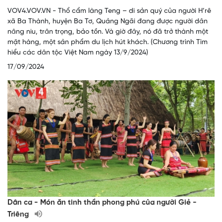
VOV4.VOV.VN - Thổ cẩm làng Teng – di sản quý của người H’rê
xã Ba Thành, huyện Ba Tơ, Quảng Ngãi đang được người dân
nâng niu, trân trọng, bảo tồn. Và giờ đây, nó đã trở thành một
mặt hàng, một sản phẩm du lịch hút khách. (Chương trình Tìm
hiểu các dân tộc Việt Nam ngày 13/9/2024)
17/09/2024
Dân ca - Món ăn tinh thần phong phú của người Giẻ -
Triêng