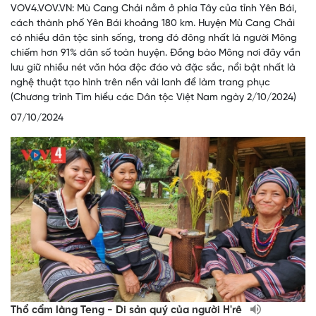
VOV4.VOV.VN: Mù Cang Chải nằm ở phía Tây của tỉnh Yên Bái,
cách thành phố Yên Bái khoảng 180 km. Huyện Mù Cang Chải
có nhiều dân tộc sinh sống, trong đó đông nhất là người Mông
chiếm hơn 91% dân số toàn huyện. Đồng bào Mông nơi đây vần
lưu giữ nhiều nét văn hóa độc đáo và đặc sắc, nổi bật nhất là
nghệ thuật tạo hình trên nền vải lanh để làm trang phục
(Chương trình Tìm hiểu các Dân tộc Việt Nam ngày 2/10/2024)
07/10/2024
Thổ cẩm làng Teng - Di sản quý của người H'rê