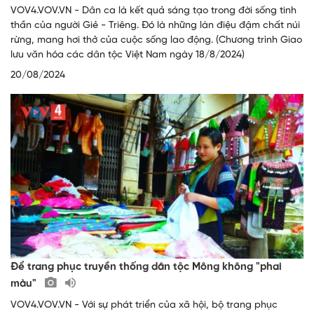
VOV4.VOV.VN - Dân ca là kết quả sáng tạo trong đời sống tinh
thần của người Giẻ - Triêng. Đó là những làn điệu đậm chất núi
rừng, mang hơi thở của cuộc sống lao động. (Chương trình Giao
lưu văn hóa các dân tộc Việt Nam ngày 18/8/2024)
20/08/2024
Để trang phục truyền thống dân tộc Mông không "phai
màu"
VOV4.VOV.VN - Với sự phát triển của xã hội, bộ trang phục