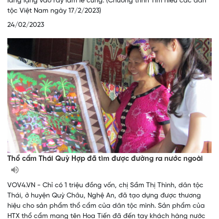
lẳng lặng vào rẫy làm lễ cúng. (Chương trình Tìm hiểu các dân
tộc Việt Nam ngày 17/2/2023)
24/02/2023
Thổ cẩm Thái Quỳ Hợp đã tìm được đường ra nước ngoài
VOV4.VN - Chỉ có 1 triệu đồng vốn, chị Sầm Thị Thình, dân tộc
Thái, ở huyện Quỳ Châu, Nghệ An, đã tạo dựng được thương
hiệu cho sản phẩm thổ cẩm của dân tộc mình. Sản phẩm của
HTX thổ cẩm mang tên Hoa Tiến đã đến tay khách hàng nước