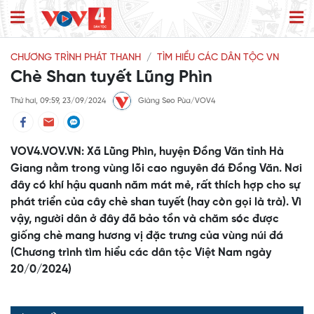
CHƯƠNG TRÌNH PHÁT THANH
TÌM HIỂU CÁC DÂN TỘC VN
Chè Shan tuyết Lũng Phìn
Thứ hai, 09:59, 23/09/2024
Giàng Seo Pùa/VOV4
VOV4.VOV.VN: Xã Lũng Phìn, huyện Đồng Văn tỉnh Hà
Giang nằm trong vùng lõi cao nguyên đá Đồng Văn. Nơi
đây có khí hậu quanh năm mát mẻ, rất thích hợp cho sự
phát triển của cây chè shan tuyết (hay còn gọi là trà). Vì
vậy, người dân ở đây đã bảo tồn và chăm sóc được
giống chè mang hương vị đặc trưng của vùng núi đá
(Chương trình tìm hiểu các dân tộc Việt Nam ngày
20/0/2024)