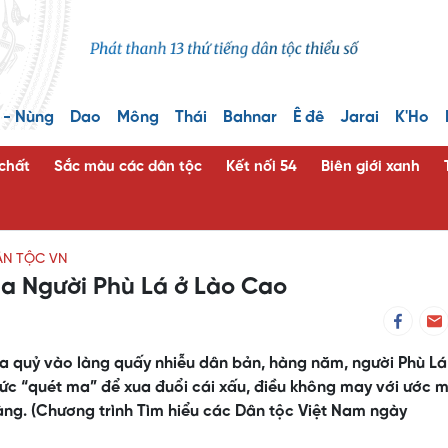
 - Nùng
Dao
Mông
Thái
Bahnar
Ê đê
Jarai
K'Ho
 chất
Sắc màu các dân tộc
Kết nối 54
Biên giới xanh
ÂN TỘC VN
ủa Người Phù Lá ở Lào Cao
 quỷ vào làng quấy nhiễu dân bản, hàng năm, người Phù Lá 
thức “quét ma” để xua đuổi cái xấu, điều không may với ước 
àng. (Chương trình Tìm hiểu các Dân tộc Việt Nam ngày