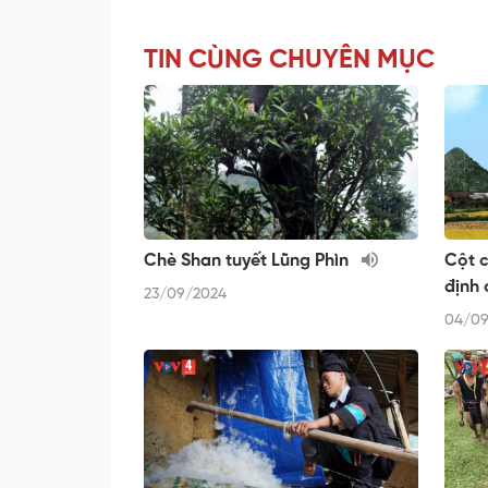
TIN CÙNG CHUYÊN MỤC
Chè Shan tuyết Lũng Phìn
Cột 
định 
23/09/2024
04/09