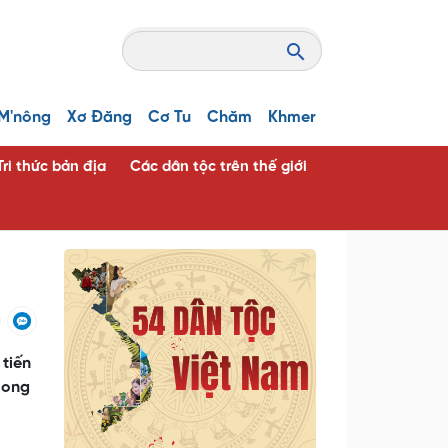
M'nông
Xơ Đăng
Cơ Tu
Chăm
Khmer
Tri thức bản địa
Các dân tộc trên thế giới
tiến
mong