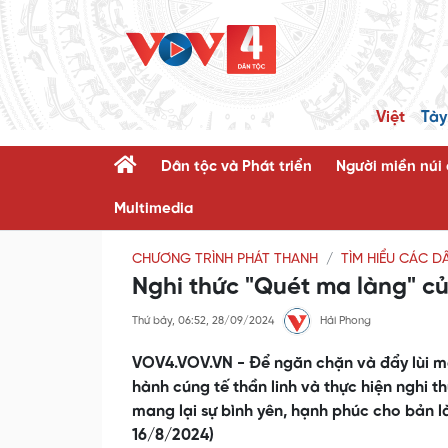
Việt
Tày
Dân tộc và Phát triển
Người miền núi
Multimedia
CHƯƠNG TRÌNH PHÁT THANH
TÌM HIỂU CÁC D
Nghi thức "Quét ma làng" c
Thứ bảy, 06:52, 28/09/2024
Hải Phong
VOV4.VOV.VN - Để ngăn chặn và đẩy lùi ma
hành cúng tế thần linh và thực hiện nghi 
mang lại sự bình yên, hạnh phúc cho bản l
16/8/2024)