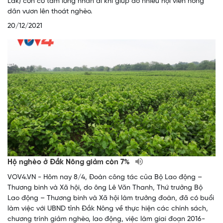
Lắk) còn có tấm lòng nhân ái khi giúp đỡ nhiều hội viên nông
dân vươn lên thoát nghèo.
20/12/2021
Hộ nghèo ở Đắk Nông giảm còn 7%
VOV4.VN - Hôm nay 8/4, Đoàn công tác của Bộ Lao động –
Thương binh và Xã hội, do ông Lê Văn Thanh, Thứ trưởng Bộ
Lao động – Thương binh và Xã hội làm trưởng đoàn, đã có buổi
làm việc với UBND tỉnh Đắk Nông về thực hiện các chính sách,
chương trình giảm nghèo, lao động, việc làm giai đoạn 2016-