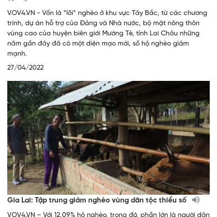
VOV4.VN - Vốn là “lõi” nghèo ở khu vực Tây Bắc, từ các chương
trình, dự án hỗ trợ của Đảng và Nhà nước, bộ mặt nông thôn
vùng cao của huyện biên giới Mường Tè, tỉnh Lai Châu những
năm gần đây đã có một diện mạo mới, số hộ nghèo giảm
mạnh.
27/04/2022
Gia Lai: Tập trung giảm nghèo vùng dân tộc thiểu số
VOV4.VN – Với 12,09% hộ nghèo, trong đó, phần lớn là người dân