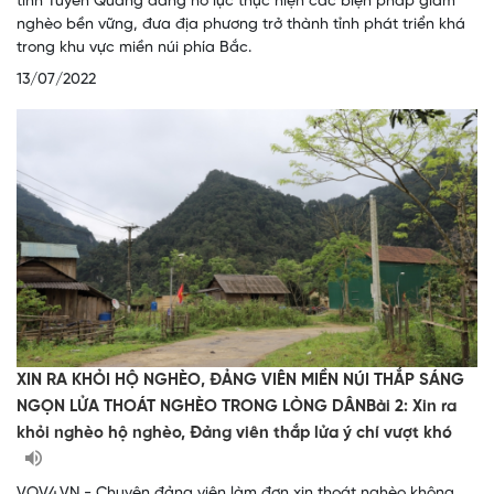
tỉnh Tuyên Quang đang nỗ lực thực hiện các biện pháp giảm
nghèo bền vững, đưa địa phương trở thành tỉnh phát triển khá
trong khu vực miền núi phía Bắc.
13/07/2022
XIN RA KHỎI HỘ NGHÈO, ĐẢNG VIÊN MIỀN NÚI THẮP SÁNG
NGỌN LỬA THOÁT NGHÈO TRONG LÒNG DÂNBài 2: Xin ra
khỏi nghèo hộ nghèo, Đảng viên thắp lửa ý chí vượt khó
VOV4.VN - Chuyện đảng viên làm đơn xin thoát nghèo không