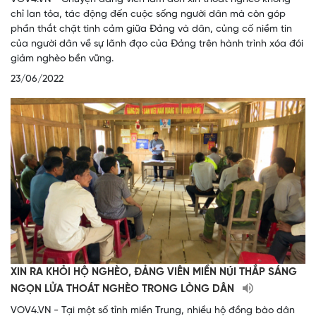
chỉ lan tỏa, tác động đến cuộc sống người dân mà còn góp
phần thắt chặt tình cảm giữa Đảng và dân, củng cố niềm tin
của người dân về sự lãnh đạo của Đảng trên hành trình xóa đói
giảm nghèo bền vững.
23/06/2022
XIN RA KHỎI HỘ NGHÈO, ĐẢNG VIÊN MIỀN NÚI THẮP SÁNG
NGỌN LỬA THOÁT NGHÈO TRONG LÒNG DÂN
VOV4.VN - Tại một số tỉnh miền Trung, nhiều hộ đồng bào dân