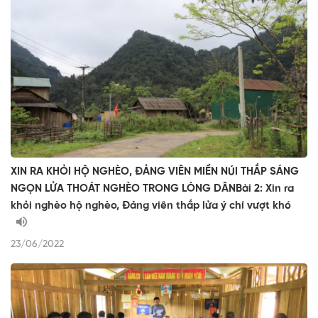
XIN RA KHỎI HỘ NGHÈO, ĐẢNG VIÊN MIỀN NÚI THẮP SÁNG
NGỌN LỬA THOÁT NGHÈO TRONG LÒNG DÂNBài 2: Xin ra
khỏi nghèo hộ nghèo, Đảng viên thắp lửa ý chí vượt khó
23/06/2022