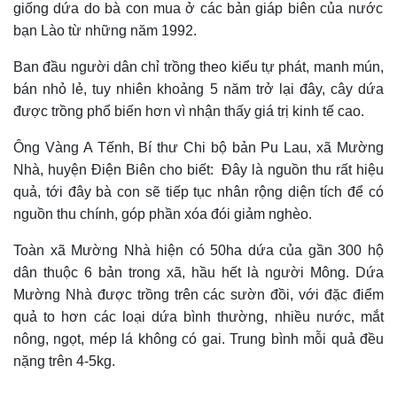
giống dứa do bà con mua ở các bản giáp biên của nước
bạn Lào từ những năm 1992.
Ban đầu người dân chỉ trồng theo kiểu tự phát, manh mún,
bán nhỏ lẻ, tuy nhiên khoảng 5 năm trở lại đây, cây dứa
được trồng phổ biến hơn vì nhận thấy giá trị kinh tế cao.
Ông Vàng A Tếnh, Bí thư Chi bộ bản Pu Lau, xã Mường
Nhà, huyện Điện Biên cho biết:
Đây là nguồn thu rất hiệu
quả, tới đây bà con sẽ tiếp tục nhân rộng diện tích để có
nguồn thu chính, góp phần xóa đói giảm nghèo.
T
oàn xã Mường Nhà
hiện
có 50ha dứa của gần 300 hộ
dân thuộc 6 bản trong xã, hầu hết là người Mông. Dứa
Mường Nhà được trồng trên các sườn đồi, với đặc điểm
quả to hơn các loại dứa bình thường, nhiều nước, mắt
nông, ngọt, mép lá không có gai. Trung bình mỗi quả
đều
nặng
trên 4-5
kg.