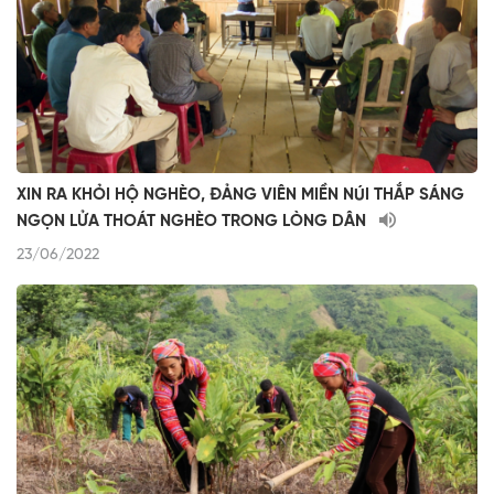
XIN RA KHỎI HỘ NGHÈO, ĐẢNG VIÊN MIỀN NÚI THẮP SÁNG
NGỌN LỬA THOÁT NGHÈO TRONG LÒNG DÂN
23/06/2022