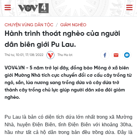
CHUYỆN VÙNG DÂN TỘC
GIẢM NGHÈO
Hành trình thoát nghèo của người
dân biên giới Pu Lau.
Thứ tư, 10:01, 17/08/2022
Thu Ha bt
VOV4.VN - 5 năm trở lại đây, đồng bào Mông ở xã biên
giới Mường Nhà tích cực chuyển đổi cơ cấu cây trồng từ
ngô, sắn, lúa nương sang trồng dứa và cây dứa trở
thành cây trồng chủ lực giúp người dân xóa đói giảm
nghèo.
Pu Lau là bản có diện tích dứa lớn nhất trong xã Mường
Nhà, huyện Điện Biên, tỉnh Điện Biên
với khoảng 30ha,
hầu như tất cả hộ dân trong bản đều trồng dứa.
Đây là