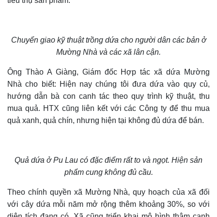
tiêu thụ sản phẩm.
Chuyển giao kỹ thuật trồng dứa cho người dân các bản ở
Mường Nhà và các xã lân cận.
Ông Thào A Giàng, Giám đốc Hợp tác xã dứa Mường
Nhà
cho biết
: Hiện nay chúng tôi đưa dứa vào quy củ,
hướng dẫn bà con canh tác theo quy trình kỹ thuật, thu
mua quả. HTX cũng liên kết với các Công ty để thu mua
quả xanh, quả ch
í
n
, nhưng hiện tại
không đủ dứa để bán.
Quả dứa ở Pu Lau có đặc điểm rất to và ngọt.
H
iện sản
phẩm cung không đủ cầu
.
Theo chính quyền xã Mường Nhà, quy hoạch của xã đối
với cây dứa mỗi năm mở rộng thêm khoảng 30%, so với
diện
t
ích đang có. Xã cũng triển khai mô hình thâm canh