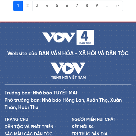
1
2
3
4
5
6
7
8
9
…
››
Website của BAN VĂN HÓA - XÃ HỘI VÀ DÂN TỘC
Trưởng ban: Nhà báo TUYẾT MAI
Phó trưởng ban: Nhà báo Hồng Lan, Xuân Thọ, Xuân
Thân, Hoài Thu
TRANG CHỦ
NGƯỜI MIỀN NÚI CHẤT
DÂN TỘC VÀ PHÁT TRIỂN
KẾT NỐI 54
SẮC MÀU CÁC DÂN TỘC
TRI THỨC BẢN ĐỊA