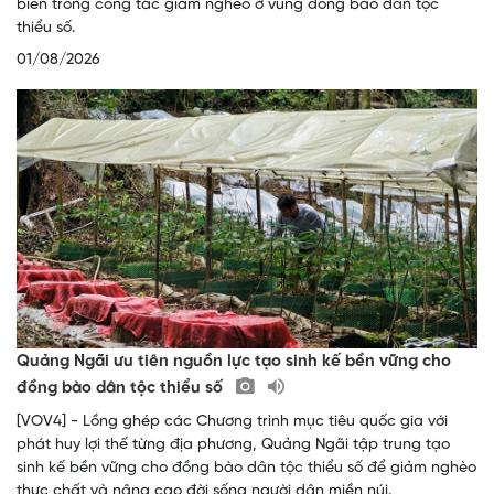
biến trong công tác giảm nghèo ở vùng đồng bào dân tộc
thiểu số.
01/08/2026
Quảng Ngãi ưu tiên nguồn lực tạo sinh kế bền vững cho
đồng bào dân tộc thiểu số
[VOV4] - Lồng ghép các Chương trình mục tiêu quốc gia với
phát huy lợi thế từng địa phương, Quảng Ngãi tập trung tạo
sinh kế bền vững cho đồng bào dân tộc thiểu số để giảm nghèo
thực chất và nâng cao đời sống người dân miền núi.