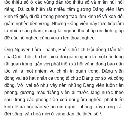
tộc thiểu số ở các vùng dân tộc thiểu số và miền núi nói
riêng. Đã xuất hiện rất nhiều tấm gương Đảng viên làm
kinh tế giỏi, đi đầu trong phong trào làm kinh tế và xoá đói
giảm nghèo bền vững.
N
hững Đảng viên này trực tiếp làm
ra nhiều sản phẩm, mang lại nguồn thu nhập ổn định, giúp
đỡ các hộ nghèo cùng vươn lên thoát nghèo:
Ông Nguyễn Lâm Thành, Phó Chủ tịch Hội đồng Dân tộc
của Quốc hội cho biết,
x
oá đói giảm nghèo là một nội dung
rất quan trọng, gắn với phát triển xã hội vùng đồng bào dân
tộc và là một nhiệm vụ chính trị quan trọng. Đảng viên
đóng
vai trò hạt nhân
cả trong
tổ chức Đảng cơ sở
và
cộng
đồng. Với vai trò như vậy nên những Đảng viên
luôn
tiên
phong
,
gương mẫu,“Đảng viên đi trước làng nước theo
sau” trong các phong trào xoá đói giảm nghèo
,
phát triển
kinh tế xã hội bảo vệ an ninh quốc phòng, xây dựng các
đời sống văn hoá mới ở vùng dân tộc thiểu số.
/.