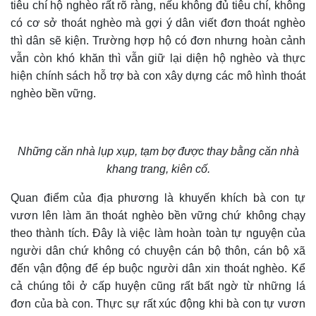
tiêu chí hộ nghèo rất rõ ràng, nếu không đủ tiêu chí, không
có cơ sở thoát nghèo mà gợi ý dân viết đơn thoát nghèo
thì dân sẽ kiện. Trường hợp hộ có đơn nhưng hoàn cảnh
vẫn còn khó khăn thì vẫn giữ lại diện hộ nghèo và thực
hiện chính sách hỗ trợ bà con xây dựng các mô hình thoát
nghèo bền vững.
Những căn nhà lụp xụp, tạm bợ được thay bằng căn nhà
khang trang, kiên cố.
Q
uan điểm của địa phương là khuyến khích bà con tự
vươn lên làm ăn thoát nghèo bền vững chứ không chạy
theo thành tích.
Đây là việc làm hoàn toàn tự nguyện của
người dân chứ không có chuyện cán bộ thôn, cán bộ xã
đến vận động để ép buộc người dân xin thoát nghèo. Kể
cả chúng tôi ở cấp huyện cũng rất bất ngờ từ những lá
đơn của bà con. Th
ực sự
rất xúc động khi bà con tự vươn