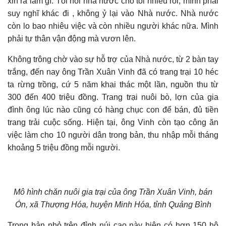
xin ra làm gì.
T
ôi nói nhà nước cho tôi nhiều rồi, mình phải
suy nghĩ khác đi
, không
ỷ lại vào Nhà nước. Nhà nước
còn lo bao nhiêu việc và còn nhiều người khác nữa. Mình
phải tự thân vận động mà vươn lên.
Không trông chờ vào sự hỗ trợ của Nhà nước, từ 2 bàn tay
trắng, đến nay ông Trần Xuân Vinh đã có trang trại 10 héc
ta rừng trồng, cứ 5 năm khai thác một lần, nguồn thu từ
300 đến 400 triệu đồng. Trang trại nuôi bò, lợn của gia
đình ông lúc nào cũng có hàng chục con để bán, đủ tiền
trang trải cuộc sống.
Hiện tại,
ông Vinh còn tạo công ăn
việc làm cho 10 người dân trong bản, thu nhập mỗi tháng
khoảng 5 triệu đồng mỗi người.
Mô hình chăn nuôi gia trại của ông Trần Xuân Vinh, bán
Ón, xã Thượng Hóa, huyện Minh Hóa, tỉnh Quảng Bình
Trong bản nhỏ trên đỉnh núi cao này hiện có hơn 150 hộ