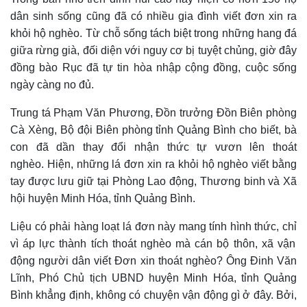
dân sinh sống cũng đã có nhiều gia đình viết
đ
ơn xin ra
khỏi hộ nghèo. Từ chỗ sống tách biệt trong những hang đá
giữa rừng già, đối diện với nguy cơ bị tuyệt chủng, giờ đây
đồng bào Rục đã tự tin hòa nhập cộng đồng, cuộc sống
ngày càng no đủ.
Trung tá Phạm Văn Phương, Đồn trưởng Đồn Biên phòng
Cà Xèng, Bộ đội Biên phòng tỉnh Quảng Bình cho biết, bà
con đã dần thay đổi nhận thức tự vươn lên thoát
nghèo. Hiện, những lá đơn xin ra khỏi hộ nghèo viết bằng
tay được lưu giữ tại Phòng Lao động, Thương binh và Xã
hội huyện Minh Hóa, tỉnh Quảng Bình.
Liệu có phải
hàng loạt lá đơn này mang tính hình thức,
chỉ
vì áp lực thành tích thoát nghèo mà cán bộ thôn, xã vận
động người dân viết Đơn xin thoát nghèo? Ông Đinh Văn
Lĩnh, Phó Chủ tịch UBND huyện Minh Hóa, tỉnh Quảng
Bình khẳng định, không có chuyện vận động gì ở đây. Bởi,