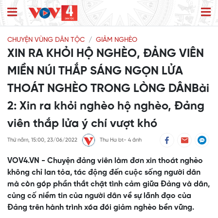
CHUYỆN VÙNG DÂN TỘC
GIẢM NGHÈO
XIN RA KHỎI HỘ NGHÈO, ĐẢNG VIÊN
MIỀN NÚI THẮP SÁNG NGỌN LỬA
THOÁT NGHÈO TRONG LÒNG DÂNBài
2: Xin ra khỏi nghèo hộ nghèo, Đảng
viên thắp lửa ý chí vượt khó
Thứ năm, 15:00, 23/06/2022
Thu Ha bt- 4 ảnh
VOV4.VN - Chuyện đảng viên làm đơn xin thoát nghèo
không chỉ lan tỏa, tác động đến cuộc sống người dân
mà còn góp phần thắt chặt tình cảm giữa Đảng và dân,
củng cố niềm tin của người dân về sự lãnh đạo của
Đảng trên hành trình xóa đói giảm nghèo bền vững.