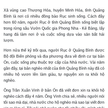
Xã vùng cao Thượng Hóa, huyện Minh Hóa, tỉnh Quảng
Bình là nơi có nhiều đồng bào Rục sinh sống. Cách đây
hơn 60 năm, người Rục ở tỉnh Quảng Bình sống biệt lập
trong rừng sâu Vườn Quốc gia Phong Nha - Kẻ Bàng, lấy
hang đá làm nơi ở và cuộc sống dựa vào săn bắt hái
lượm.
Hơn nửa thế kỷ trôi qua, người Rục ở Quảng Bình được
Bộ đội Biên phòng và địa phương đưa về định cư tại bản
Ón, cuộc sống phụ thuộc trợ cấp của Nhà nước. Vài năm
gần đây, tại bản nghèo nhất của tỉnh Quảng Bình này đã có
nhiều hộ vươn lên làm giàu, tự nguyện xin ra khỏi hộ
nghèo.
Ông Trần Xuân Vinh ở bản Ón đã viết đơn xin ra khỏi hộ
nghèo cách đây 4 năm.
Ông Vinh chia sẻ, n
hiều người nói
tôi sao mà dại, nhà nước cho hộ nghèo mà sao lại viết đơn