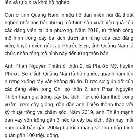
lên và tự xin ra khỏi hộ nghèo.
Còn ở tỉnh Quảng Nam, nhiều hộ dân miền núi đã thoát
nghèo nhờ học hỏi những mô hình sản xuất hiệu quả của
các đảng viên tại địa phương. Năm 2018, từ thành công
mô hình trồng cây ba kích dưới tán rừng của các đảng
viên, huyện miền núi cao Phước Sơn, tỉnh Quảng Nam tổ
chức nhân rộng mô hình này đến từng thôn bản.
Anh Phan Nguyên Thiện ở thôn 2, xã Phước Mỹ, huyện
Phước Sơn, tỉnh Quảng Nam là hộ nghèo, quanh năm lên
nương xuống rẫy vẫn không đủ ăn. Được sự giúp đỡ của
các đảng viên trong Chi bộ thôn 2, anh Phan Nguyên
Thiện tham gia trồng cây ba kích. Từ chỗ làm thuê trong
vườn ươm cây giống, dần dần anh Thiện thành thạo với
kỹ thuật trồng và chăm sóc. Năm 2019, anh Thiện mạnh
dạn vay vốn trồng gần 3 héc ta cây ba kích, đến nay mỗi
năm xuất bán gần 200kg ba kích mang về thu nhập bình
quân gần 100 triệu đồng.