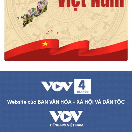
Website của BAN VĂN HÓA - XÃ HỘI VÀ DÂN TỘC