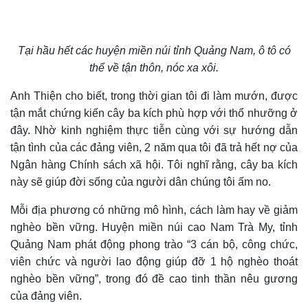
Tại hầu hết các huyện miền núi tỉnh Quảng Nam, ô tô có
thể về tận thôn, nóc xa xôi.
Anh Thiện
cho biết,
t
rong thời gian tôi đi làm mướn, được
tận mắt chứng kiến cây ba kích phù hợp với thổ nhưỡng ở
đây. Nhờ kinh nghiệm thực tiễn cùng với sự hướng dẫn
tận tình của các đảng viên
,
2 năm qua tôi đã trả hết nợ của
Ngân hàng Chính sách xã hội. Tôi nghĩ rằng, cây ba kích
này sẽ giúp đời sống của người dân chúng tôi ấm no.
Mỗi địa phương có những mô hình, cách làm hay về giảm
nghèo bền vững. Huyện miền núi cao Nam Trà My, tỉnh
Quảng Nam phát động phong trào “3 cán bộ, công chức,
viên chức và người lao động giúp đỡ 1 hộ nghèo thoát
nghèo bền vững”, trong đó đề cao tinh thần nêu gương
của đảng viên.