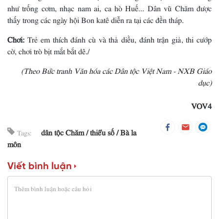
như trống cơm, nhạc nam ai, ca hò Huế... Dân vũ Chăm được
thấy trong các ngày hội Bon katê diễn ra tại các đền tháp.
Chơi:
Trẻ em thích đánh cù và thả diều, đánh trận giả, thi cướp
cờ, chơi trò bịt mắt bắt dê./
(Theo Bức tranh Văn hóa các Dân tộc Việt Nam - NXB Giáo
dục)
VOV4
dân tộc Chăm
thiểu số
Bà la
Tags:
môn
Viết bình luận