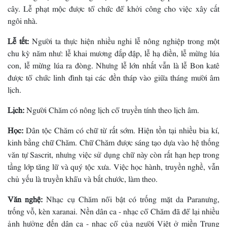
cây. Lễ phạt mộc được tổ chức để khởi công cho việc xây cất
ngôi nhà.
Lễ tết:
Người ta thực hiện nhiều nghi lễ nông nghiệp trong một
chu kỳ năm như: lễ khai mương đắp đập, lễ hạ điền, lễ mừng lúa
con, lễ mừng lúa ra đòng. Nhưng lễ lớn nhất vẫn là lễ Bon katê
được tổ chức linh đình tại các đền tháp vào giữa tháng mười âm
lịch.
Lịch:
Người Chăm có nông lịch cổ truyền tính theo lịch âm.
Học:
Dân tộc Chăm có chữ từ rất sớm. Hiện tồn tại nhiều bia kí,
kinh bằng chữ Chăm. Chữ Chăm được sáng tạo dựa vào hệ thống
văn tự Sascrit, nhưng việc sử dụng chữ này còn rất hạn hẹp trong
tầng lớp tăng lữ và quý tộc xưa. Việc học hành, truyền nghề, vẫn
chủ yếu là truyền khẩu và bắt chước, làm theo.
Văn nghệ:
Nhạc cụ Chăm nổi bật có trống mặt da Paranưng,
trống vỗ, kèn xaranai. Nền dân ca - nhạc cổ Chăm đã để lại nhiều
ảnh hưởng đến dân ca - nhạc cổ của người Việt ở miền Trung