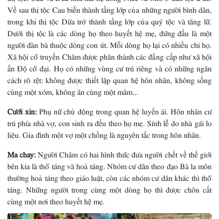
Về sau thị tộc Cau biến thành tầng lớp của những người bình dân,
trong khi thị tộc Dừa trở thành tầng lớp của quý tộc và tăng lữ.
Dưới thị tộc là các dòng họ theo huyết hệ mẹ, đứng đầu là một
người đàn bà thuộc dòng con út. Mỗi dòng họ lại có nhiều chi họ.
Xã hội cổ truyền Chăm được phân thành các đẳng cấp như xã hội
ấn Ðộ cổ đại. Họ có những vùng cư trú riêng và có những ngăn
cách rõ rệt: không được thiết lập quan hệ hôn nhân, không sống
cùng một xóm, không ăn cùng một mâm...
Cưới xin:
Phụ nữ chủ động trong quan hệ luyến ái. Hôn nhân cư
trú phía nhà vợ, con sinh ra đều theo họ mẹ. Sính lễ do nhà gái lo
liệu. Gia đình một vợ một chồng là nguyên tắc trong hôn nhân.
Ma chay:
Người Chăm có hai hình thức đưa người chết về thế giới
bên kia là thổ táng và hoả táng. Nhóm cư dân theo đạo Bà la môn
thường hoả táng theo giáo luật, còn các nhóm cư dân khác thì thổ
táng. Những người trong cùng một dòng họ thì được chôn cất
cùng một nơi theo huyết hệ mẹ.