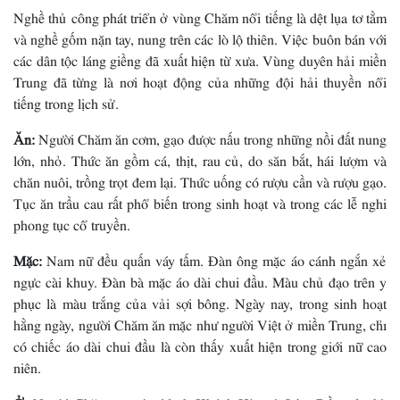
Nghề thủ công phát triển ở vùng Chăm nổi tiếng là dệt lụa tơ tằm
và nghề gốm nặn tay, nung trên các lò lộ thiên. Việc buôn bán với
các dân tộc láng giềng đã xuất hiện từ xưa. Vùng duyên hải miền
Trung đã từng là nơi hoạt động của những đội hải thuyền nổi
tiếng trong lịch sử.
Ăn:
Người Chăm ăn cơm, gạo được nấu trong những nồi đất nung
lớn, nhỏ. Thức ăn gồm cá, thịt, rau củ, do săn bắt, hái lượm và
chăn nuôi, trồng trọt đem lại. Thức uống có rượu cần và rượu gạo.
Tục ăn trầu cau rất phổ biến trong sinh hoạt và trong các lễ nghi
phong tục cổ truyền.
Mặc:
Nam nữ đều quấn váy tấm. Ðàn ông mặc áo cánh ngắn xẻ
ngực cài khuy. Ðàn bà mặc áo dài chui đầu. Màu chủ đạo trên y
phục là màu trắng của vải sợi bông. Ngày nay, trong sinh hoạt
hằng ngày, người Chăm ăn mặc như người Việt ở miền Trung, chỉ
có chiếc áo dài chui đầu là còn thấy xuất hiện trong giới nữ cao
niên.