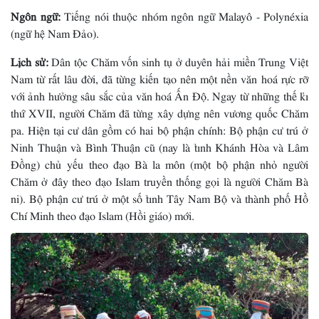
Ngôn ngữ:
Tiếng nói thuộc nhóm ngôn ngữ Malayô - Polynéxia
(ngữ hệ Nam Ðảo).
Lịch sử:
Dân tộc Chăm vốn sinh tụ ở duyên hải miền Trung Việt
Nam từ rất lâu đời, đã từng kiến tạo nên một nền văn hoá rực rỡ
với ảnh hưởng sâu sắc của văn hoá Ấn Ðộ. Ngay từ những thế kỉ
thứ XVII, người Chăm đã từng xây dựng nên vương quốc Chăm
pa. Hiện tại cư dân gồm có hai bộ phận chính: Bộ phận cư trú ở
Ninh Thuận và Bình Thuận cũ (nay là tỉnh Khánh Hòa và Lâm
Đồng) chủ yếu theo đạo Bà la môn (một bộ phận nhỏ người
Chăm ở đây theo đạo Islam truyền thống gọi là người Chăm Bà
ni). Bộ phận cư trú ở một số tỉnh Tây Nam Bộ và thành phố Hồ
Chí Minh theo đạo Islam (Hồi giáo) mới.