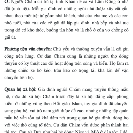
Ở:
Người Chăm cư trú tại tỉnh Khánh Hòa và Lâm Đồng ở nhà
đất (nhà trệt). Mỗi gia đình có những ngôi nhà được xây cất gần
nhau theo một trật tự gồm: nhà khách, nhà của cha mẹ và các con
nhỏ tuổi, nhà của các cô gái đã lập gia đình, nhà bếp và nhà tục
trong đó có kho thóc, buồng tân hôn và là chỗ ở của vợ chồng cô
gái út.
Phương tiện vận chuyển:
Chủ yếu và thường xuyên vẫn là cái gùi
cõng trên lưng. Cư dân Chăm cũng là những người thợ đóng
thuyền có kỹ thuật cao để hoạt động trên sông và biển. Họ làm ra
những chiếc xe bò kéo, trâu kéo có trọng tải khá lớn để vận
chuyển trên bộ.
Quan hệ xã hội:
Gia đình người Chăm mang truyền thống mẫu
hệ, mặc dù xã hội Chăm trước đây là xã hội đẳng cấp, phong
kiến. ở những vùng theo Hồi giáo Islam, tuy gia đình đã chuyển
sang phụ hệ, vai trò nam giới được đề cao, nhưng những tập quán
mẫu hệ vẫn tồn tại khá đậm nét trong quan hệ gia đình, dòng họ
với việc thờ cúng tổ tiên. Cư dân Chăm vốn được phân thành hai
thị tộc: Cau và Dừa như hai hệ dòng Niee và Mlô ở dân tộc £ đê.