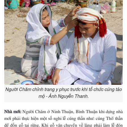
Người Chăm chỉnh trang y phục trước khi tổ chức cúng tảo
mộ - Ảnh Nguyễn Thanh.
Nhà mới:
Người Chăm ở Ninh Thuận, Bình Thuận khi dựng nhà
mới phải thực hiện một số nghi lễ cúng thần như: cúng Thổ thần
để đốn gỗ tại rừng. Khi gỗ vận chuyển về làng phải làm lễ đón