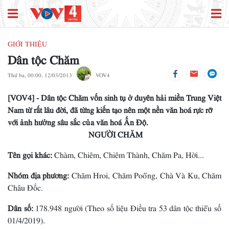
GIỚI THIỆU
Dân tộc Chăm
Thứ ba, 00:00, 12/03/2013
VOV4
[VOV4] - Dân tộc Chăm vốn sinh tụ ở duyên hải miền Trung Việt
Nam từ rất lâu đời, đã từng kiến tạo nên một nền văn hoá rực rỡ
với ảnh hưởng sâu sắc của văn hoá Ấn Ðộ.
NGƯỜI CHĂM
Tên gọi khác:
Chàm, Chiêm, Chiêm Thành, Chăm Pa, Hời...
Nhóm địa phương:
Chăm Hroi, Chăm Poổng, Chà Và Ku, Chăm
Châu Ðốc.
Dân số:
178.948 người (Theo số liệu Điều tra 53 dân tộc thiểu số
01/4/2019).