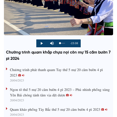
R
-15:08
L
P
P
M
o
r
l
u
a
o
a
t
e
Chường trình quam khắp chựa nọi côn mự 15 căm bườn 7
d
g
y
e
e
r
d
e
pì 2024
m
:
s
0
s
%
:
a
Chương trình phát thanh quam Tay thứ 5 mự 20 căm bườn 4 pì
0
%
2023
i
20/04/2023
n
Ngon tô thứ 5 mự 20 căm bườn 4 pì 2023 – Phủ nhinh phổng xùng
i
Yên Bái chóng tánh tăm vịa dệt dượn
20/04/2023
n
g
Quam kháo phổng Tày Bắc thứ 5 mự 20 căm bườn 4 pì 2023
20/04/2023
T