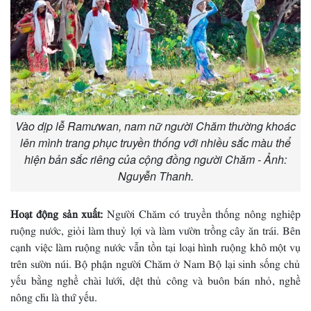
Vào dịp lễ Ramưwan, nam nữ người Chăm thường khoác
lên mình trang phục truyền thống với nhiều sắc màu thể
hiện bản sắc riêng của cộng đồng người Chăm - Ảnh:
Nguyễn Thanh.
Hoạt động sản xuất:
Người Chăm có truyền thống nông nghiệp
ruộng nước, giỏi làm thuỷ lợi và làm vườn trồng cây ăn trái. Bên
cạnh việc làm ruộng nước vẫn tồn tại loại hình ruộng khô một vụ
trên sườn núi. Bộ phận người Chăm ở Nam Bộ lại sinh sống chủ
yếu bằng nghề chài lưới, dệt thủ công và buôn bán nhỏ, nghề
nông chỉ là thứ yếu.