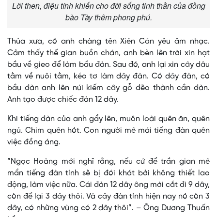
Lời then, điệu tính khiến cho đời sống tinh thần của đồng
bào Tày thêm phong phú.
Thủa xưa, có anh chàng tên Xiên Cân yêu âm nhạc.
Cảm thấy thế gian buồn chán, anh bèn lên trời xin hạt
bầu về gieo để làm bầu đàn. Sau đó, anh lại xin cây dâu
tằm về nuôi tằm, kéo tơ làm dây đàn. Có dây đàn, có
bầu đàn anh lên núi kiếm cây gỗ đẽo thành cần đàn.
Anh tạo được chiếc đàn 12 dây.
Khi tiếng đàn của anh gẩy lên, muôn loài quên ăn, quên
ngủ. Chim quên hót. Con người mê mải tiếng đàn quên
việc đồng áng.
“Ngọc Hoàng mới nghĩ rằng, nếu cứ để trần gian mê
mẩn tiếng đàn tính sẽ bị đói khát bởi không thiết lao
động, làm việc nữa. Cái đàn 12 dây ông mới cắt đi 9 dây,
còn để lại 3 dây thôi. Và cây đàn tính hiện nay nó còn 3
dây, có những vùng có 2 dây thôi”. – Ông Dương Thuấn