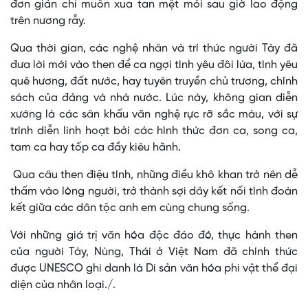
đơn giản chỉ muốn xua tan mệt mỏi sau giờ lao động
trên nương rẫy.
Qua thời gian, các nghệ nhân và trí thức người Tày đã
đưa lời mới vào then để ca ngợi tình yêu đôi lứa, tình yêu
quê hương, đất nước, hay tuyên truyền chủ trương, chính
sách của đảng và nhà nước. Lúc này, không gian diễn
xướng là các sân khấu văn nghệ rực rỡ sắc màu, với sự
trình diễn linh hoạt bởi các hình thức đơn ca, song ca,
tam ca hay tốp ca đầy kiêu hãnh.
Qua câu then điệu tính, những điều khô khan trở nên dễ
thấm vào lòng người, trở thành sợi dây kết nối tình đoàn
kết giữa các dân tộc anh em cùng chung sống.
Với những giá trị văn hóa độc đáo đó, thực hành then
của người Tày, Nùng, Thái ở Việt Nam đã chính thức
được UNESCO ghi danh là Di sản văn hóa phi vật thể đại
diện của nhân loại./.