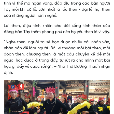
tính vì thế mà ngân vang, dập dìu trong các bản người
Tày mỗi khi có lễ. Lớn nhất là lẩu then - đại lễ, hội then
của những người hành nghề.
Lời then, điệu tính khiến cho đời sống tinh thần của
đồng bào Tày thêm phong phú nên họ yêu then là vì vậy.
“Nghe then, người ta sẽ học được nhiều cái nhân văn,
nhân bản để làm người. Bởi vì thường mỗi bài then, mỗi
đoạn then, chương then là một câu chuyện kể để mỗi
người học được ở trong đấy, tự rút ra cho mình một bài
học gì đấy về cuộc sống”. – Nhà Thơ Dương Thuấn nhận
định.