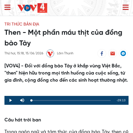
TRI THỨC BẢN ĐỊA
Then - Một phần máu thịt của đồng
bào Tày
Thứ hai, 15:18, 15/06/2026
Lâm Thanh
[VOV4] - Đối với đồng bào Tày ở khắp vùng Việt Bắc,
"then" hiện hữu trong mọi tình huống của cuộc sống, từ
gia đình, cộng đồng cho đến các sinh hoạt thường nhật.
Remaining
-29:13
Loaded
:
Progress
:
Play
Mute
0%
0%
Time
Câu hát trời ban
Trong ngôn ngữ và tâm thức của đồng bào Tày, then có