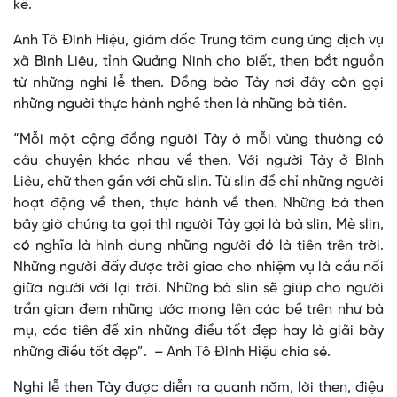
kể.
Anh Tô Đình Hiệu, giám đốc Trung tâm cung ứng dịch vụ
xã Bình Liêu, tỉnh Quảng Ninh cho biết, then bắt nguồn
từ những nghi lễ then. Đồng bào Tày nơi đây còn gọi
những người thực hành nghề then là những bà tiên.
“Mỗi một cộng đồng người Tày ở mỗi vùng thường có
câu chuyện khác nhau về then. Với người Tày ở Bình
Liêu, chữ then gần với chữ slin. Từ slin để chỉ những người
hoạt động về then, thực hành về then. Những bà then
bây giờ chúng ta gọi thì người Tày gọi là bà slin, Mè slin,
có nghĩa là hình dung những người đó là tiên trên trời.
Những người đấy được trời giao cho nhiệm vụ là cầu nối
giữa người với lại trời. Những bà slin sẽ giúp cho người
trần gian đem những ước mong lên các bề trên như bà
mụ, các tiên để xin những điều tốt đẹp hay là giãi bày
những điều tốt đẹp”. – Anh Tô Đình Hiệu chia sẻ.
Nghi lễ then Tày được diễn ra quanh năm, lời then, điệu