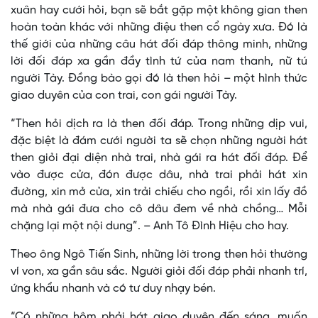
xuân hay cưới hỏi, bạn sẽ bắt gặp một không gian then
hoàn toàn khác với những điệu then cổ ngày xưa. Đó là
thế giới của những câu hát đối đáp thông minh, những
lời đối đáp xa gần đầy tình tứ của nam thanh, nữ tú
người Tày. Đồng bào gọi đó là then hỏi – một hình thức
giao duyên của con trai, con gái người Tày.
“Then hỏi dịch ra là then đối đáp. Trong những dịp vui,
đặc biệt là đám cưới người ta sẽ chọn những người hát
then giỏi đại diện nhà trai, nhà gái ra hát đối đáp. Để
vào được cửa, đón được dâu, nhà trai phải hát xin
đường, xin mở cửa, xin trải chiếu cho ngồi, rồi xin lấy đồ
mà nhà gái đưa cho cô dâu đem về nhà chồng… Mỗi
chặng lại một nội dung”. – Anh Tô Đình Hiệu cho hay.
Theo ông Ngô Tiến Sinh, những lời trong then hỏi thường
ví von, xa gần sâu sắc. Người giỏi đối đáp phải nhanh trí,
ứng khẩu nhanh và có tư duy nhạy bén.
“Có những hôm phải hát giao duyên đến sáng, muốn