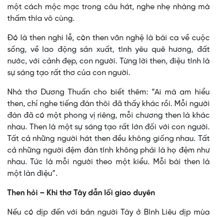
một cách mộc mạc trong câu hát, nghe nhẹ nhàng mà
thấm thía vô cùng.
Đó là then nghi lễ, còn then văn nghệ là bài ca về cuộc
sống, về lao động sản xuất, tình yêu quê hương, đất
nước, với cảnh đẹp, con người. Từng lời then, điệu tính là
sự sáng tạo rất thơ của con người.
Nhà thơ Dương Thuấn cho biết thêm: “Ai mà am hiểu
then, chỉ nghe tiếng đàn thôi đã thấy khác rồi. Mỗi người
đàn đã có một phong vị riêng, mỗi chương then là khác
nhau. Then là một sự sáng tạo rất lớn đối với con người.
Tất cả những người hát then đều không giống nhau. Tất
cả những người đệm đàn tính không phải là họ đệm như
nhau. Tức là mỗi người theo một kiểu. Mỗi bài then là
một làn điệu”.
Then hỏi – Khi thơ Tày dẫn lối giao duyên
Nếu có dịp đến với bản người Tày ở Bình Liêu dịp mùa