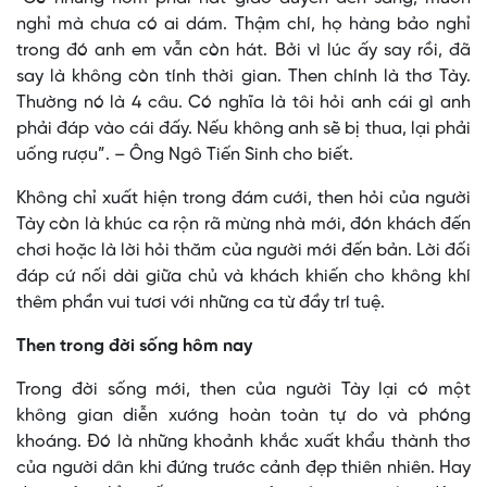
nghỉ mà chưa có ai dám. Thậm chí, họ hàng bảo nghỉ
trong đó anh em vẫn còn hát. Bởi vì lúc ấy say rồi, đã
say là không còn tính thời gian. Then chính là thơ Tày.
Thường nó là 4 câu. Có nghĩa là tôi hỏi anh cái gì anh
phải đáp vào cái đấy. Nếu không anh sẽ bị thua, lại phải
uống rượu”. – Ông Ngô Tiến Sinh cho biết.
Không chỉ xuất hiện trong đám cưới, then hỏi của người
Tày còn là khúc ca rộn rã mừng nhà mới, đón khách đến
chơi hoặc là lời hỏi thăm của người mới đến bản. Lời đối
đáp cứ nối dài giữa chủ và khách khiến cho không khí
thêm phần vui tươi với những ca từ đầy trí tuệ.
Then trong đời sống hôm nay
Trong đời sống mới, then của người Tày lại có một
không gian diễn xướng hoàn toàn tự do và phóng
khoáng. Đó là những khoảnh khắc xuất khẩu thành thơ
của người dân khi đứng trước cảnh đẹp thiên nhiên. Hay