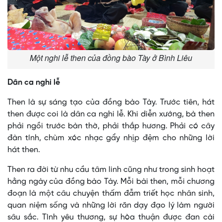
Một nghi lễ then của đồng bào Tày ở Bình Liêu
Dân ca nghi lễ
Then là sự sáng tạo của đồng bào Tày. Trước tiên, hát
then được coi là dân ca nghi lễ. Khi diễn xướng, bà then
phải ngồi trước bàn thờ, phải thắp hương. Phải có cây
đàn tính, chùm xóc nhạc gẩy nhịp đệm cho những lời
hát then.
Then ra đời từ nhu cầu tâm linh cũng như trong sinh hoạt
hằng ngày của đồng bào Tày. Mỗi bài then, mỗi chương
đoạn là một câu chuyện thấm đẫm triết học nhân sinh,
quan niệm sống và những lời răn dạy đạo lý làm người
sâu sắc. Tình yêu thương, sự hòa thuận được đan cài