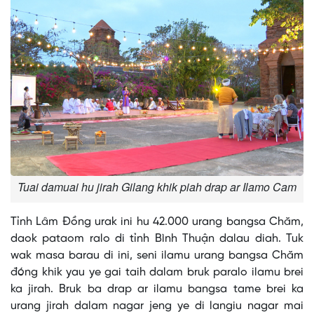
Tuai damuai hu jirah Gilang khik piah drap ar Ilamo Cam
Tỉnh Lâm Đồng urak ini hu 42.000 urang bangsa Chăm,
daok pataom ralo di tỉnh Bình Thuận dalau diah. Tuk
wak masa barau di ini, seni ilamu urang bangsa Chăm
đóng khik yau ye gai taih dalam bruk paralo ilamu brei
ka jirah. Bruk ba drap ar ilamu bangsa tame brei ka
urang jirah dalam nagar jeng ye di langiu nagar mai