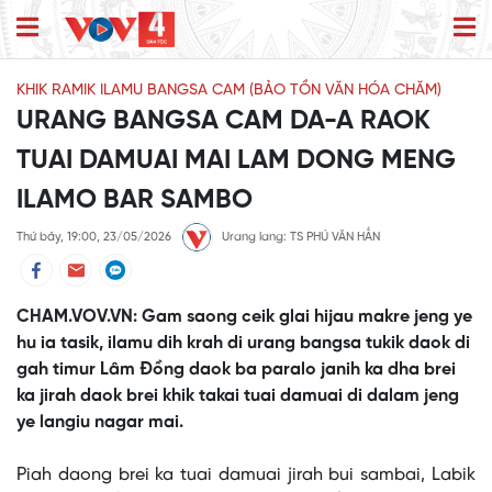
KHIK RAMIK ILAMU BANGSA CAM (BẢO TỒN VĂN HÓA CHĂM)
URANG BANGSA CAM DA-A RAOK
TUAI DAMUAI MAI LAM DONG MENG
ILAMO BAR SAMBO
Thứ bảy, 19:00, 23/05/2026
Urang lang: TS PHÚ VĂN HẲN
CHAM.VOV.VN: Gam saong ceik glai hijau makre jeng ye
hu ia tasik, ilamu dih krah di urang bangsa tukik daok di
gah timur Lâm Đồng daok ba paralo janih ka dha brei
ka jirah daok brei khik takai tuai damuai di dalam jeng
ye langiu nagar mai.
This
is
No compatible source was found for this media.
Piah daong brei ka tuai damuai jirah bui sambai, Labik
a