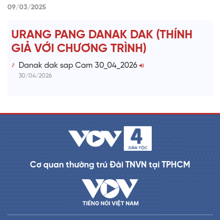
09/03/2025
URANG PANG DANAK DAK (THÍNH
GIẢ VỚI CHƯƠNG TRÌNH)
Danak dak sap Cam 30_04_2026
30/04/2026
Cơ quan thường trú Đài TNVN tại TPHCM