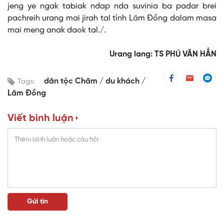
jeng ye ngak tabiak ndap nda suvinia ba padar brei
pachreih urang mai jirah tal tỉnh Lâm Đồng dalam masa
mai meng anak daok tal./.
Urang lang: TS PHÚ VĂN HẲN
dân tộc Chăm
du khách
Tags:
Lâm Đồng
Viết bình luận