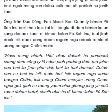
bruk ngak meng kan dalau caik mai oh pablah hu janih
karei.
Ông Trần Đức Dũng, Pan Akaok Ban Quản lý bimon Pô
Sah Inư brei thau lac, tal ini, langiu di dom bimon kalan
sang danaok karei di bimon kalan Po Sah Inư, tuai jirah
daok ieik daok pang daom ragam ragu adaok tamia di
urang bangsa Chăm main:
"Masa meng blaoh, khol akau dahlak hu pambuak
saong dom công ty lữ hành piah padang dom tua jalan
nao brei ka jirah piah duh brei ka tuai damuai. Dalam
nan hu brei ka ieik main brei ieik ragam ragu ilamu
bangsa Chăm, ieik urang Cham menyim urang Cham
ngak gok glah hu taong yaom biak glaong jeng ye caik
tame dalam hatai, chreih abih hu di bimon kalan Pô Sah
Inư."