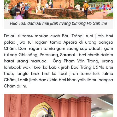
Rilo Tuai damuai mai jirah rivang bimong Po Sah Ine
Dalau si tame mbuan cuah Bàu Trắng, tuai jirah brei
palao jiwa tui ragam tamia Apsara di urang bangsa
Chăm. Dom ragam tamia gam saong sap adaoh, gam
tui sap Ghi-năng, Paranưng, Saranai… brei chreih dalam
hatai urang manuac. Ông Phạm Văn Trọng, urang
lambaok wakil brei ka Labik jirah Bàu Trắng U&Me brei
thau, langiu bruk brei ka tuai jirah tame ieik ialmu
Chăm, Labik jirah daok khin brei khan yaih ilamu bangsa
Chăm di ini.