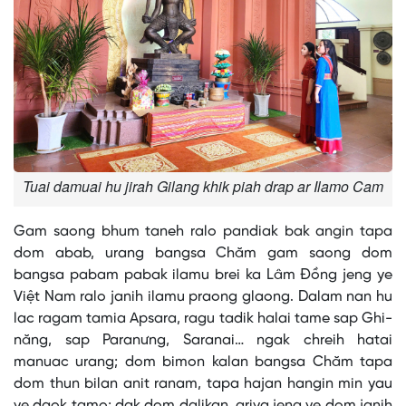
Tuai damuai hu jirah Gilang khik piah drap ar Ilamo Cam
Gam saong bhum taneh ralo pandiak bak angin tapa
dom abab, urang bangsa Chăm gam saong dom
bangsa pabam pabak ilamu brei ka Lâm Đồng jeng ye
Việt Nam ralo janih ilamu praong glaong. Dalam nan hu
lac ragam tamia Apsara, ragu tadik halai tame sap Ghi-
năng, sap Paranưng, Saranai… ngak chreih hatai
manuac urang; dom bimon kalan bangsa Chăm tapa
dom thun bilan anit ranam, tapa hajan hangin min yau
ye daok tamo; dak dom dalikan, ariya jeng ye dom janih