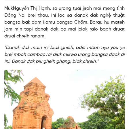
MukNguyễn Thị Hạnh, sa urang tuai jirah mai meng tỉnh
Đồng Nai brei thau, ini lac sa danak dak nghệ thuật
bangsa bak dom ilamu bangsa Chăm. Barau hu mateh
jam min tapi danak dak ba mai biak ralo baoh druat
druai chreih ranam.
"Danak dak main ini biak gheih, adei mboh nyu yau ye
brei mboh cambac rai diuk mikwa urang bangsa daok di
ini. Danak dak bik gheih ghang, biak chreih."