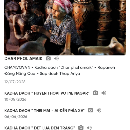
DHAR PHOL AMAIK
CHAM.VOV.VN - Kadha daoh "Dhar phol amaik" - Rapaneh
Đàng Năng Quạ - Sap daoh Thap Ariya
12/07/2026
KADHA DAOH " HUYEN THOAI PO INE NAGAR"
10/05/2026
KADHA DAOH " THEI MAI - AI ĐỀN PHÍA XA"
06/04/2026
KADHA DAOH " DET LUA DEM TRANG"