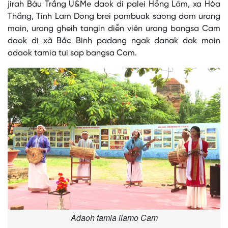
modal
jirah Bàu Trắng U&Me daok di palei Hồng Lâm, xa Hòa
window.
Thắng, Tinh Lam Dong brei pambuak saong dom urang
main, urang gheih tangin diễn viên urang bangsa Cam
daok di xã Bắc Bình padang ngak danak dak main
adaok tamia tui sap bangsa Cam.
Adaoh tamia ilamo Cam