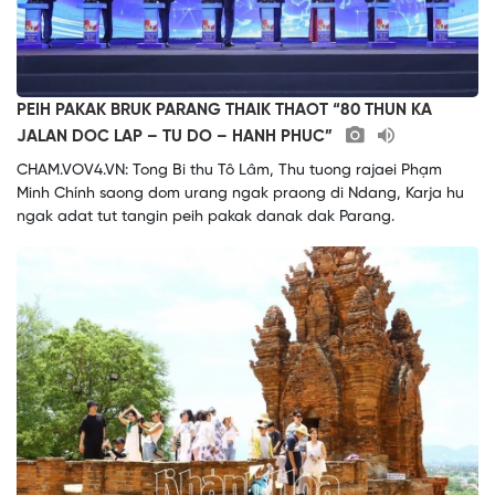
PEIH PAKAK BRUK PARANG THAIK THAOT “80 THUN KA
JALAN DOC LAP – TU DO – HANH PHUC”
CHAM.VOV4.VN: Tong Bi thu Tô Lâm, Thu tuong rajaei Phạm
Minh Chính saong dom urang ngak praong di Ndang, Karja hu
ngak adat tut tangin peih pakak danak dak Parang.