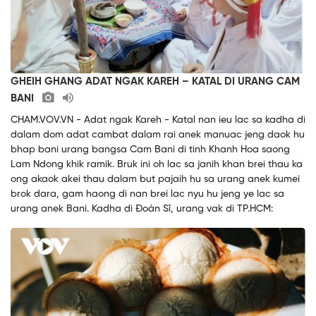
GHEIH GHANG ADAT NGAK KAREH – KATAL DI URANG CAM
BANI
CHAM.VOV.VN - Adat ngak Kareh - Katal nan ieu lac sa kadha di
dalam dom adat cambat dalam rai anek manuac jeng daok hu
bhap bani urang bangsa Cam Bani di tinh Khanh Hoa saong
Lam Ndong khik ramik. Bruk ini oh lac sa janih khan brei thau ka
ong akaok akei thau dalam but pajaih hu sa urang anek kumei
brok dara, gam haong di nan brei lac nyu hu jeng ye lac sa
urang anek Bani. Kadha di Đoàn Sĩ, urang vak di TP.HCM: