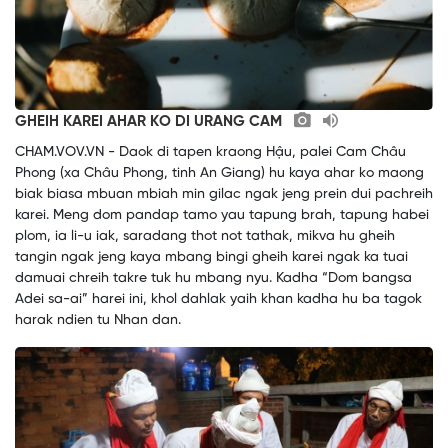
GHEIH KAREI AHAR KO DI URANG CAM
CHAM.VOV.VN - Daok di tapen kraong Hậu, palei Cam Châu
Phong (xa Châu Phong, tinh An Giang) hu kaya ahar ko maong
biak biasa mbuan mbiah min gilac ngak jeng prein dui pachreih
karei. Meng dom pandap tamo yau tapung brah, tapung habei
plom, ia li-u iak, saradang thot not tathak, mikva hu gheih
tangin ngak jeng kaya mbang bingi gheih karei ngak ka tuai
damuai chreih takre tuk hu mbang nyu. Kadha “Dom bangsa
Adei sa-ai” harei ini, khol dahlak yaih khan kadha hu ba tagok
harak ndien tu Nhan dan.