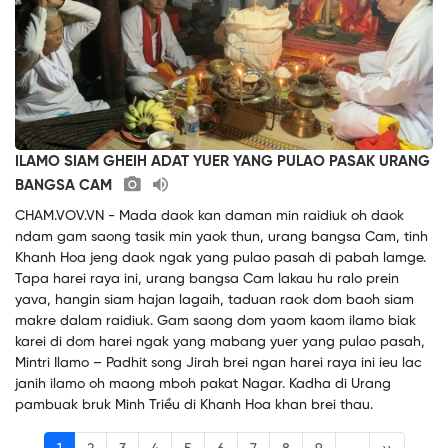
ILAMO SIAM GHEIH ADAT YUER YANG PULAO PASAK URANG
BANGSA CAM
CHAM.VOV.VN - Mada daok kan daman min raidiuk oh daok
ndam gam saong tasik min yaok thun, urang bangsa Cam, tinh
Khanh Hoa jeng daok ngak yang pulao pasah di pabah lamge.
Tapa harei raya ini, urang bangsa Cam lakau hu ralo prein
yava, hangin siam hajan lagaih, taduan raok dom baoh siam
makre dalam raidiuk. Gam saong dom yaom kaom ilamo biak
karei di dom harei ngak yang mabang yuer yang pulao pasah,
Mintri Ilamo – Padhit song Jirah brei ngan harei raya ini ieu lac
janih ilamo oh maong mboh pakat Nagar. Kadha di Urang
pambuak bruk Minh Triều di Khanh Hoa khan brei thau.