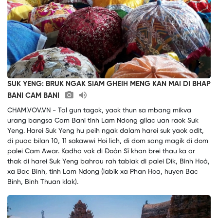
SUK YENG: BRUK NGAK SIAM GHEIH MENG KAN MAI DI BHAP
BANI CAM BANI
CHAM.VOV.VN - Tal gun tagok, yaok thun sa mbang mikva
urang bangsa Cam Bani tinh Lam Ndong gilac uan raok Suk
Yeng. Harei Suk Yeng hu peih ngak dalam harei suk yaok adit,
di puac bilan 10, 11 sakawwi Hoi lich, di dom sang magik di dom
palei Cam Awar. Kadha vak di Đoàn Sĩ khan brei thau ka ar
thak di harei Suk Yeng bahrau rah tabiak di palei Dik, Bình Hoà,
xa Bac Binh, tinh Lam Ndong (labik xa Phan Hoa, huyen Bac
Binh, Binh Thuan klak).