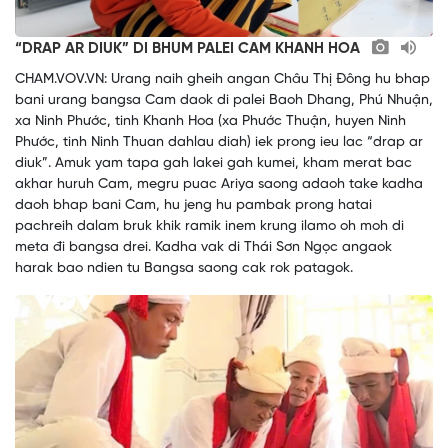
“DRAP AR DIUK” DI BHUM PALEI CAM KHANH HOA
CHAM.VOV.VN: Urang naih gheih angan Châu Thị Đông hu bhap
bani urang bangsa Cam daok di palei Baoh Dhang, Phú Nhuận,
xa Ninh Phước, tinh Khanh Hoa (xa Phước Thuận, huyen Ninh
Phước, tinh Ninh Thuan dahlau diah) iek prong ieu lac “drap ar
diuk”. Amuk yam tapa gah lakei gah kumei, kham merat bac
akhar huruh Cam, megru puac Ariya saong adaoh take kadha
daoh bhap bani Cam, hu jeng hu pambak prong hatai
pachreih dalam bruk khik ramik inem krung ilamo oh moh di
meta đi bangsa drei. Kadha vak di Thái Sơn Ngọc angaok
harak bao ndien tu Bangsa saong cak rok patagok.