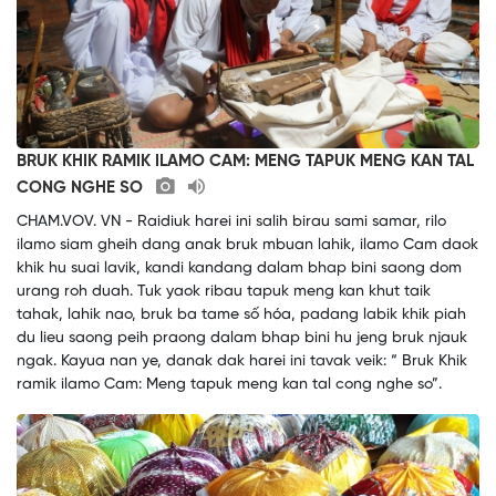
BRUK KHIK RAMIK ILAMO CAM: MENG TAPUK MENG KAN TAL
CONG NGHE SO
CHAM.VOV. VN - Raidiuk harei ini salih birau sami samar, rilo
ilamo siam gheih dang anak bruk mbuan lahik, ilamo Cam daok
khik hu suai lavik, kandi kandang dalam bhap bini saong dom
urang roh duah. Tuk yaok ribau tapuk meng kan khut taik
tahak, lahik nao, bruk ba tame số hóa, padang labik khik piah
du lieu saong peih praong dalam bhap bini hu jeng bruk njauk
ngak. Kayua nan ye, danak dak harei ini tavak veik: “ Bruk Khik
ramik ilamo Cam: Meng tapuk meng kan tal cong nghe so”.