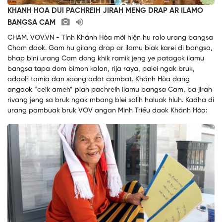
KHANH HOA DUI PACHREIH JIRAH MENG DRAP AR ILAMO
BANGSA CAM
CHAM. VOV.VN - Tỉnh Khánh Hòa mới hiện hu ralo urang bangsa
Cham daok. Gam hu gilang drap ar ilamu biak karei di bangsa,
bhap bini urang Cam dong khik ramik jeng ye patagok ilamu
bangsa tapa dom bimon kalan, rija raya, palei ngak bruk,
adaoh tamia dan saong adat cambat. Khánh Hòa dang
angaok “ceik ameh” piah pachreih ilamu bangsa Cam, ba jirah
rivang jeng sa bruk ngak mbang blei salih haluak hluh. Kadha di
urang pambuak bruk VOV angan Minh Triều daok Khánh Hòa: