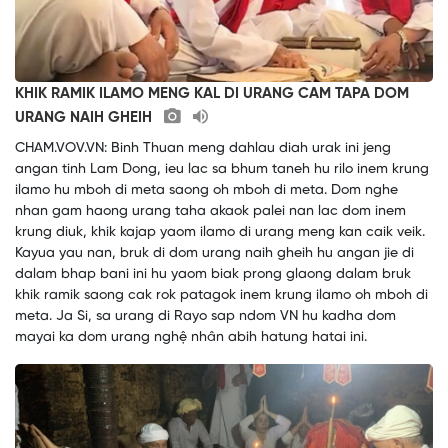
KHIK RAMIK ILAMO MENG KAL DI URANG CAM TAPA DOM
URANG NAIH GHEIH
CHAM.VOV.VN: Binh Thuan meng dahlau diah urak ini jeng
angan tinh Lam Dong, ieu lac sa bhum taneh hu rilo inem krung
ilamo hu mboh di meta saong oh mboh di meta. Dom nghe
nhan gam haong urang taha akaok palei nan lac dom inem
krung diuk, khik kajap yaom ilamo di urang meng kan caik veik.
Kayua yau nan, bruk di dom urang naih gheih hu angan jie di
dalam bhap bani ini hu yaom biak prong glaong dalam bruk
khik ramik saong cak rok patagok inem krung ilamo oh mboh di
meta. Ja Si, sa urang di Rayo sap ndom VN hu kadha dom
mayai ka dom urang nghệ nhân abih hatung hatai ini.