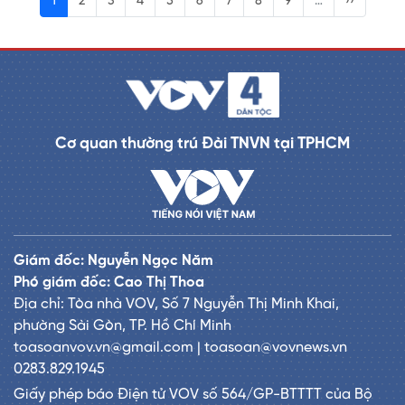
1
2
3
4
5
6
7
8
9
…
››
Cơ quan thường trú Đài TNVN tại TPHCM
Giám đốc: Nguyễn Ngọc Năm
Phó giám đốc: Cao Thị Thoa
Địa chỉ: Tòa nhà VOV, Số 7 Nguyễn Thị Minh Khai,
phường Sài Gòn, TP. Hồ Chí Minh
toasoanvov.vn@gmail.com | toasoan@vovnews.vn
0283.829.1945
Giấy phép báo Điện tử VOV số 564/GP-BTTTT của Bộ