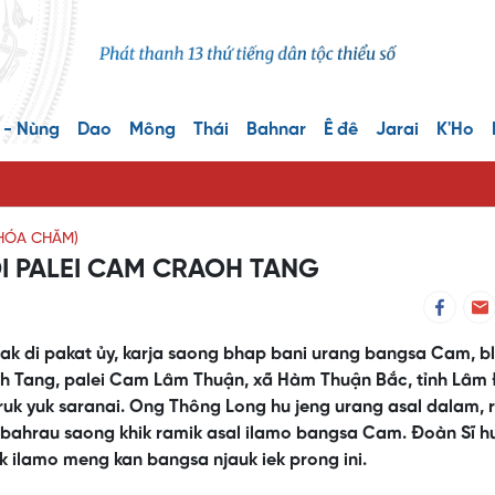
 - Nùng
Dao
Mông
Thái
Bahnar
Ê đê
Jarai
K'Ho
 HÓA CHĂM)
I PALEI CAM CRAOH TANG
 di pakat ủy, karja saong bhap bani urang bangsa Cam, b
h Tang, palei Cam Lâm Thuận, xã Hàm Thuận Bắc, tỉnh Lâm 
uk yuk saranai. Ong Thông Long hu jeng urang asal dalam, r
bahrau saong khik ramik asal ilamo bangsa Cam. Đoàn Sĩ h
k ilamo meng kan bangsa njauk iek prong ini.