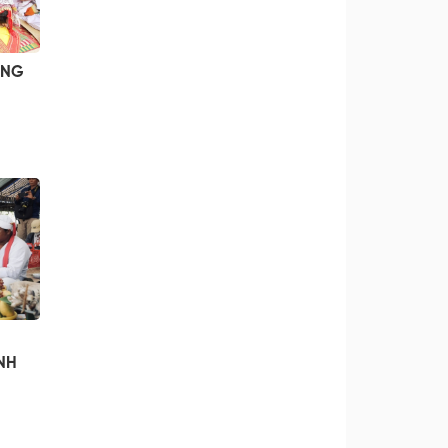
ANG
NH