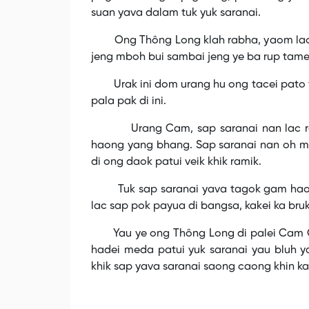
suan yava dalam tuk yuk saranai.
Ong Thông Long klah rabha, yaom lac m
jeng mboh bui sambai jeng ye ba rup tame 
Urak ini dom urang hu ong tacei pato yu
pala pak di ini.
Urang Cam, sap saranai nan lac rag
haong yang bhang. Sap saranai nan oh m
di ong daok patui veik khik ramik.
Tuk sap saranai yava tagok gam haong 
lac sap pok payua di bangsa, kakei ka bru
Yau ye ong Thông Long di palei Cam Cra
hadei meda patui yuk saranai yau bluh 
khik sap yava saranai saong caong khin ka