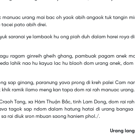
anuac urang mai bac oh yaok abih angaok tuk tangin mi
tacei pato abih drei.
k saranai ye lambaok hu ong piah duh dalam harei roya di
u ragam ginreih gheih ghang, pambuak pagam anek m
eda lahik nao hu kayua lac hu blaoh dom urang anek, dom 
sap ginang, paranưng yava prong di kreh palei Cam nan
k khik ramik ilamo meng kan tapa dom rai rah manuac urang.
oh Tang, xa Hàm Thuận Bắc, tinh Lam Dong, dom rai rah 
yava tagok sap ndom dalam hatung hatai di urang bangsa
 sa rai diuk sron mbuan saong haniem phol./.
Urang lang