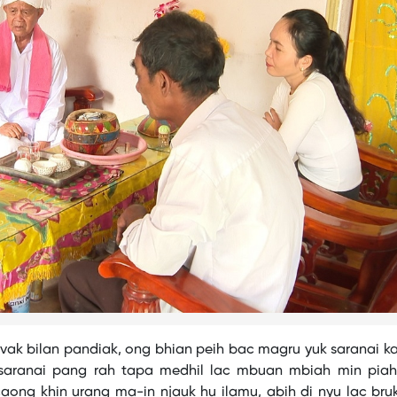
 bilan pandiak, ong bhian peih bac magru yuk saranai k
saranai pang rah tapa medhil lac mbuan mbiah min piah 
ong khin urang ma-in njauk hu ilamu, abih di nyu lac bru