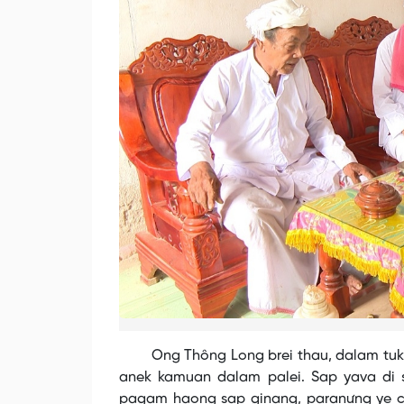
Ong Thông Long brei thau, dalam tukvak
anek kamuan dalam palei. Sap yava di 
pagam haong sap ginang, paranưng ye ca