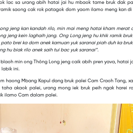
ok lac sa urang abih hatai jai hu mbaok tame bruk dak p
k ramik saong cak rok patagok dom yaom ilamo meng kan di
ng jeng kan kandah rilo, min mai meng hatai kham merat d
ng jeng kein laghaih jang. Ong Long jeng hu khik ramik bru
i pato brei ka dom anek kamuan yuk saranai piah duh ka bru
 hu biak rilo anek saih tui bac yuk saranai”.
oh min ong Thông Long jeng caik abih pren yava, hatai ja
labik ini.
m haong Mbang Kapul dang bruk palei Cam Craoh Tang, x
taha akaok palei, urang mong iek bruk peih ngak harei ro
amik ilamo Cam dalam palei.