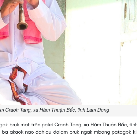
am Craoh Tang, xa Hàm Thuận Bắc, tinh Lam Dong
bruk mat trân palei Craoh Tang, xa Hàm Thuận Bắc, tin
ng ba akaok nao dahlau dalam bruk ngak mbang patagok kin