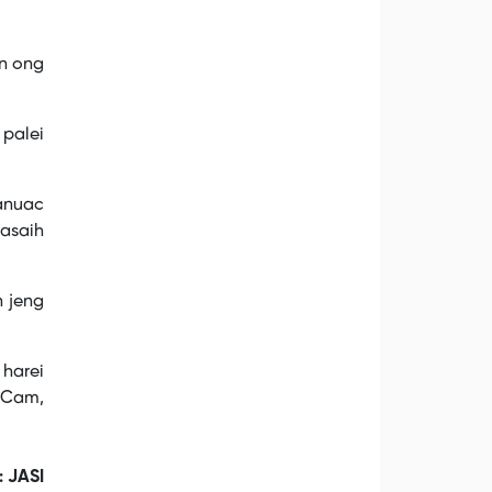
n ong
 palei
anuac
asaih
 jeng
harei
 Cam,
: JASI