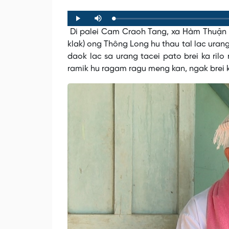
Loaded
:
Progress
:
Play
Mute
0%
0%
Di palei Cam Craoh Tang, xa Hàm Thuận B
klak) ong Thông Long hu thau tal lac uran
daok lac sa urang tacei pato brei ka ril
ramik hu ragam ragu meng kan, ngak brei k