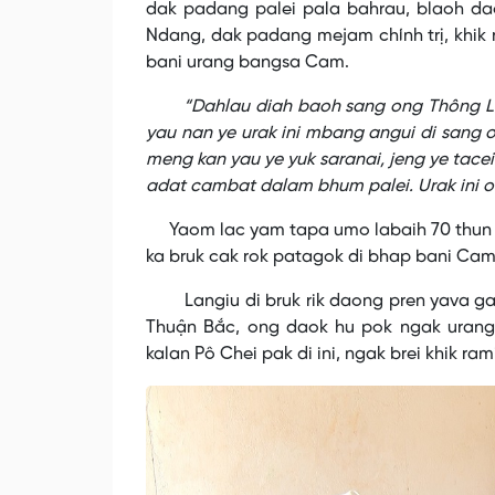
dak padang palei pala bahrau, blaoh da
Ndang, dak padang mejam chính trị, khi
bani urang bangsa Cam.
“Dahlau diah baoh sang ong Thông Lo
yau nan ye urak ini mbang angui di sang o
meng kan yau ye yuk saranai, jeng ye tace
adat cambat dalam bhum palei. Urak ini ong
Yaom lac yam tapa umo labaih 70 thun bla
ka bruk cak rok patagok di bhap bani Cam 
Langiu di bruk rik daong pren yava ga
Thuận Bắc, ong daok hu pok ngak urang 
kalan Pô Chei pak di ini, ngak brei khik r