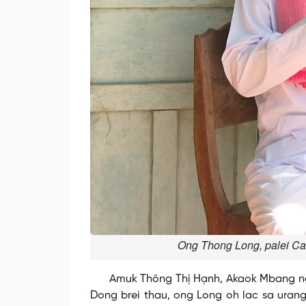
Ong Thong Long, palei C
Amuk Thông Thị Hạnh, Akaok Mbang ngak 
Dong brei thau, ong Long oh lac sa ura