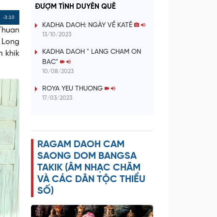
a
ĐƯỢM TÌNH DUYÊN QUÊ
Remaining
-3:10
y
KADHA DAOH: NGÀY VỀ KATÊ
Thuan
Time
13/10/2023
g Long
V
KADHA DAOH " LANG CHAM ON
m khik
BAC"
i
10/08/2023
d
ROYA YEU THUONG
17/03/2023
e
o
RAGAM DAOH CAM
SAONG DOM BANGSA
TAKIK (ÂM NHẠC CHĂM
VÀ CÁC DÂN TỘC THIỂU
SỐ)