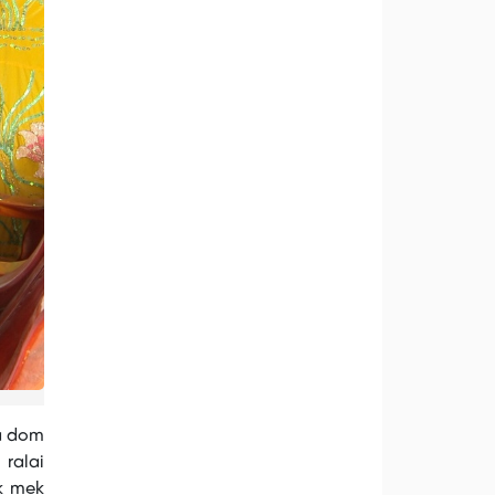
a dom
ralai
k mek