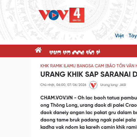
Việt
Tày
dnK dK ppR x@P c'
KHIK RAMIK ILAMU BANGSA CAM (BẢO TỒN VĂN
URANG KHIK SAP SARANAI D
Chủ nhật, 06:00, 07/06/2026
Urang lang: JASI
CHAM.VOV.VN - Oh lac baoh tatua pambuak
ong Thông Long, urang daok di palei Crao
daok daneiy angan lac pakat gru dalam br
daong tame bruk padang ngak palei pala 
kadha vak ndom ka kareih camin khik rami