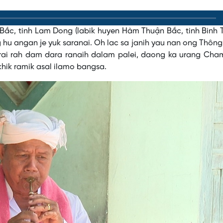
ắc, tinh Lam Dong (labik huyen Hàm Thuận Bắc, tinh Binh 
g hu angan je yuk saranai. Oh lac sa janih yau nan ong Thôn
o rai rah dam dara ranaih dalam palei, daong ka urang Cha
hik ramik asal ilamo bangsa.