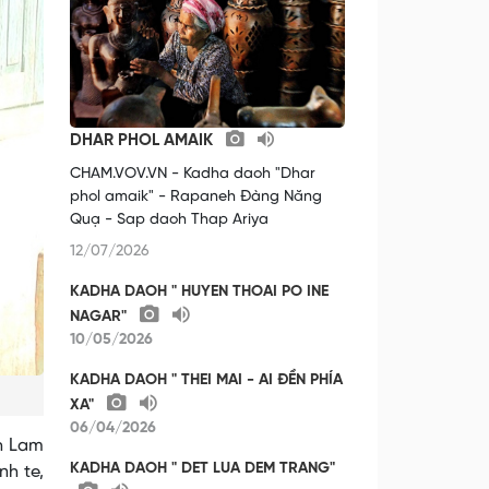
DHAR PHOL AMAIK
CHAM.VOV.VN - Kadha daoh "Dhar
phol amaik" - Rapaneh Đàng Năng
Quạ - Sap daoh Thap Ariya
12/07/2026
KADHA DAOH " HUYEN THOAI PO INE
NAGAR"
10/05/2026
KADHA DAOH " THEI MAI - AI ĐỀN PHÍA
XA"
06/04/2026
h Lam
KADHA DAOH " DET LUA DEM TRANG"
h te,