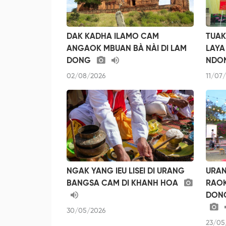
DAK KADHA ILAMO CAM
TUAK
ANGAOK MBUAN BÀ NÀI DI LAM
LAYA
DONG
NDO
02/08/2026
11/07
NGAK YANG IEU LISEI DI URANG
URAN
BANGSA CAM DI KHANH HOA
RAOK
DONG
30/05/2026
23/05