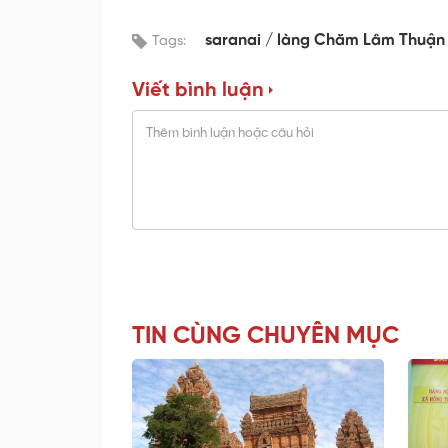
saranai
làng Chăm Lâm Thuậ
Tags:
Viết bình luận
TIN CÙNG CHUYÊN MỤC