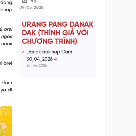
adang
09/03/2025
 bhap
URANG PANG DANAK
i drei
DAK (THÍNH GIẢ VỚI
k ngak
CHƯƠNG TRÌNH)
k ngak
Danak dak sap Cam
30_04_2026
i brei
30/04/2026
a Hàm
ya di