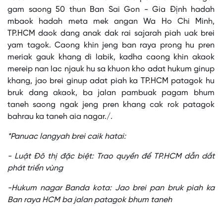
gam saong 50 thun Ban Sai Gon - Gia Định hadah
mbaok hadah meta mek angan Wa Ho Chi Minh,
TP.HCM daok dang anak dak rai sajarah piah uak brei
yam tagok. Caong khin jeng ban raya prong hu pren
meriak gauk khang di labik, kadha caong khin akaok
mereip nan lac njauk hu sa khuon kho adat hukum ginup
khang, jao brei ginup adat piah ka TP.HCM patagok hu
bruk dang akaok, ba jalan pambuak pagam bhum
taneh saong ngak jeng pren khang cak rok patagok
bahrau ka taneh aia nagar./.
*Panuac langyah brei caik hatai:
- Luật Đô thị đặc biệt: Trao quyền để TP.HCM dẫn dắt
phát triển vùng
-Hukum nagar Banda kota: Jao brei pan bruk piah ka
Ban raya HCM ba jalan patagok bhum taneh