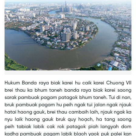
Hukum Banda raya biak karei hu caik karei Chuong VII
brei thau ka bhum taneh banda raya biak karei saong
sarak pambuak pagam patagok bhum taneh. Tui di nan,
bruk pambuak pagam hu peih ngak tui jalan ngak njauk
hatai haong gauk, brei thau cambaih laih, njauk ngak ka
nyu laik haong gauk bruk quy hoạch, ha tang saong
peih tabiak labik cak rok patagok piah langyah dom
kadha pambuak pagam labik blaoh yaok puk palei kan