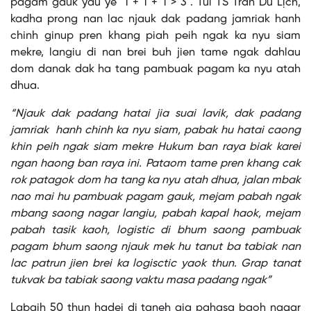
pagam gauk yau ye "1 + 1 + 1 > 3". Tui TS Trần Du Lịch,
kadha prong nan lac njauk dak padang jamriak hanh
chinh ginup pren khang piah peih ngak ka nyu siam
mekre, langiu di nan brei buh jien tame ngak dahlau
dom danak dak ha tang pambuak pagam ka nyu atah
dhua.
“Njauk dak padang hatai jia suai lavik, dak padang
jamriak hanh chinh ka nyu siam, pabak hu hatai caong
khin peih ngak siam mekre Hukum ban raya biak karei
ngan haong ban raya ini. Pataom tame pren khang cak
rok patagok dom ha tang ka nyu atah dhua, jalan mbak
nao mai hu pambuak pagam gauk, mejam pabah ngak
mbang saong nagar langiu, pabah kapal haok, mejam
pabah tasik kaoh, logistic di bhum saong pambuak
pagam bhum saong njauk mek hu tanut ba tabiak nan
lac patrun jien brei ka logisctic yaok thun. Grap tanat
tukvak ba tabiak saong vaktu masa padang ngak”
Labaih 50 thun hadei di taneh aia pahasa baoh nagar