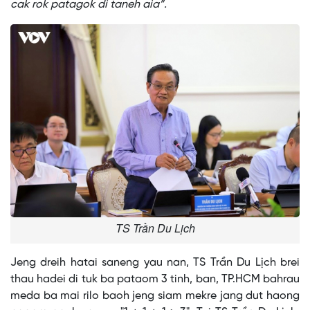
cak rok patagok di taneh aia”.
TS Trần Du Lịch
Jeng dreih hatai saneng yau nan, TS Trần Du Lịch brei
thau hadei di tuk ba pataom 3 tinh, ban, TP.HCM bahrau
meda ba mai rilo baoh jeng siam mekre jang dut haong