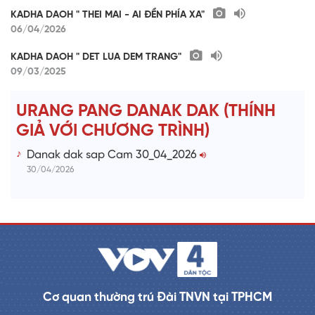
KADHA DAOH " THEI MAI - AI ĐỀN PHÍA XA"
06/04/2026
KADHA DAOH " DET LUA DEM TRANG"
09/03/2025
URANG PANG DANAK DAK (THÍNH
GIẢ VỚI CHƯƠNG TRÌNH)
Danak dak sap Cam 30_04_2026
30/04/2026
Cơ quan thường trú Đài TNVN tại TPHCM