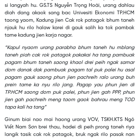
si langyah hu. GS.TS Nguyễn Trọng Hoài, urang dahlau
diah dang akaok sang bac Univesiti Ekonomi TP.HCM
taong yaom, Kadung jien Cak rok patagok bhum taneh
njauk hu rilo halaw karei di gauk salih ka tok pambak
tame kadung jien karja nagar.
“Kapul nyaom urang parabha bhum taneh hu mblang
taneh piah cak rok patagok pakakai ha tang pambuak
pagam bhum taneh saong khaol drei peih ngak samar
dom danak dak pambuak pagam tal puk palei hu asal
pagam gauk saong phun jien pachreih ralo urang buh
prein tame ka nyu rilo jang. Pagap yau phun jien di
TP.HCM saong dom puk palei, phun jien gah PPP, phun
jien gah pachreih meng taom gaok bahrau meng TOD
tapa kali ha tang”
Ginum biai nao mai haong urang VOV, TSKH.KTS Ngô
Viết Nam Sơn brei thau, hadei di peih prong taneh riya
langik tasik cak rok patagok, bruk ngak rilo pasak nan