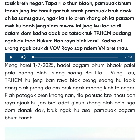
tasik kreih negar. Tapa rilo thun blaoh, pambuak bhum
taneh jeng lac tanut gar tuk sarak pambuak bruk daok
oh ka samu gauk, ngak ka rilo pren khang oh ka pataom
mek hu baoh jeng siam mekre. Ini jeng ieu lac sa di
dalam dom kadha daok ba tabiak tuk TP.HCM padang
ngak du thao Hukum Ban raya biak karei. Kadha di
urang ngak bruk di VOV Rayo sap ndem VN brei thau.
Remaining
-5:34
Loaded
:
Progress
:
Play
Mute
0%
0%
Meng harei 1/7/2025, hadei pagam bhum bhaok palei
Time
pala haong Binh Duong saong Ba Ria - Vung Tau,
TP.HCM hu jeng ban raya biak prong saong hu labik
dang biak prong dalam bruk ngak mbang kinh te negar.
Piah patagok pren khang nan, rilo panuac brei thau ban
raya njauk hu jao brei adat ginup khang piah peih nga
dom danak dak, bruk ngak hu asal pambuak pagam
bhum taneh.