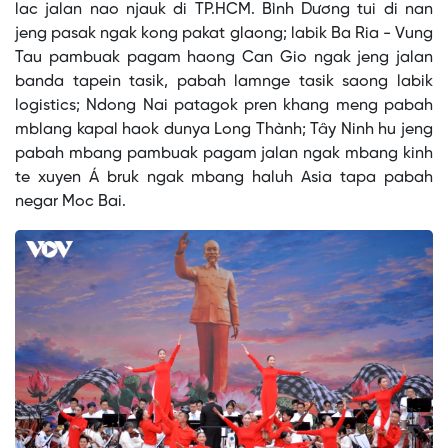
lac jalan nao njauk di TP.HCM. Bình Dương tui di nan
jeng pasak ngak kong pakat glaong; labik Ba Ria - Vung
Tau pambuak pagam haong Can Gio ngak jeng jalan
banda tapein tasik, pabah lamnge tasik saong labik
logistics; Ndong Nai patagok pren khang meng pabah
mblang kapal haok dunya Long Thành; Tây Ninh hu jeng
pabah mbang pambuak pagam jalan ngak mbang kinh
te xuyen Á bruk ngak mbang haluh Asia tapa pabah
negar Moc Bai.