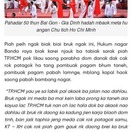
Pahadar 50 thun Bai Gon - Gia Dinh hadah mbaok meta hu
angan Chu tich Ho Chi Minh
Piah peih ngak biak biai bruk ngak ini, Hukum nagar
Banda raya biak karei njauk ba tabiak sarak piah
TP.HCM pok likau saong parabha dom danak dak cak
rok patagok ha tang pambuak pagam bhum taneh,
pambuak pagam pabah lamnge, mblang kapal haok
saong pabah bambang nagar.
“TP.HCM yau ye sa labik pal akaok ba jalan nao dahlau.
Bruk ngak ini meda ba mai kein laba prong ka taneh aia
kayua lac TP.HCM tuk nan oh lac hala dok ba akaok nao
dahlau di bruk rik daong ka kadung jien karja blaoh dom
tinh, ban jaik taphia jeng meda cak rok patagok samu,
KT – XH cak rok piah gam gauk rik daong brei ka bruk