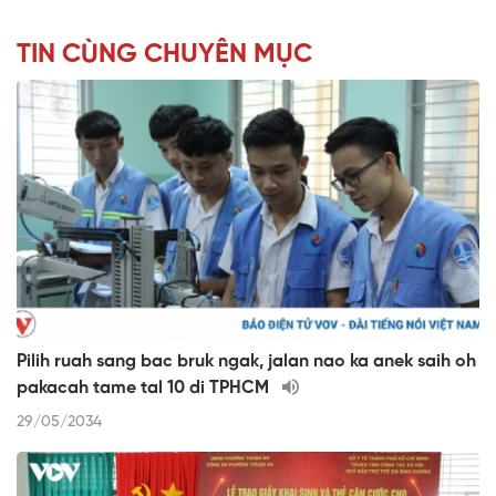
TIN CÙNG CHUYÊN MỤC
Pilih ruah sang bac bruk ngak, jalan nao ka anek saih oh
pakacah tame tal 10 di TPHCM
29/05/2034