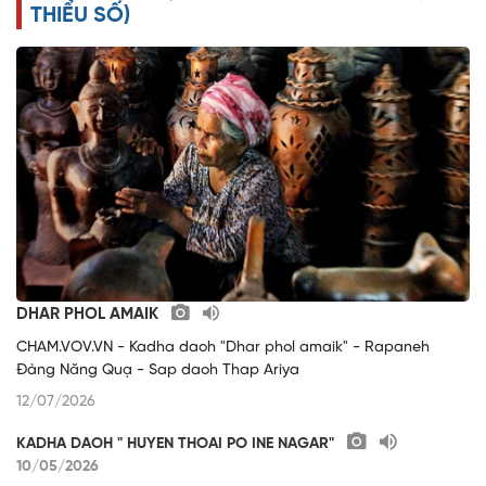
THIỂU SỐ)
DHAR PHOL AMAIK
CHAM.VOV.VN - Kadha daoh "Dhar phol amaik" - Rapaneh
Đàng Năng Quạ - Sap daoh Thap Ariya
12/07/2026
KADHA DAOH " HUYEN THOAI PO INE NAGAR"
10/05/2026