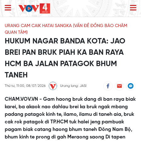
URANG CAM CAIK HATAI SANGKA (VẤN ĐỀ ĐỒNG BÀO CHĂM
QUAN TÂM)
HUKUM NAGAR BANDA KOTA: JAO
BREI PAN BRUK PIAH KA BAN RAYA
HCM BA JALAN PATAGOK BHUM
TANEH
Thứ tư, 11:00, 08/07/2026
Urang lang: JASI
CHAM.VOV.VN - Gam haong bruk dang di ban raya biak
karei, ba akaok nao dahlau brei ka bruk ngak mbang
padang patagok kinh te, ilamo, ilamu di taneh aia, bruk
cak rok patagok di TP.HCM tuk halei jeng pambuak
pagam biak catang haong bhum taneh Đông Nam Bộ,
bhum kinh te prong di gah Meraong saong Di tapen