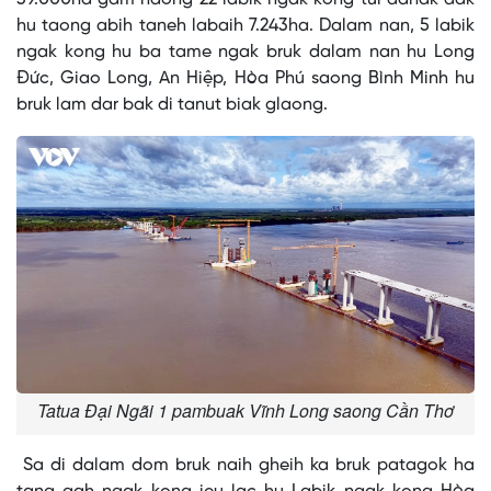
hu taong abih taneh labaih 7.243ha. Dalam nan, 5 labik
ngak kong hu ba tame ngak bruk dalam nan hu Long
Đức, Giao Long, An Hiệp, Hòa Phú saong Bình Minh hu
bruk lam dar bak di tanut biak glaong.
Tatua Đại Ngãi 1 pambuak Vĩnh Long saong Cần Thơ
Sa di dalam dom bruk naih gheih ka bruk patagok ha