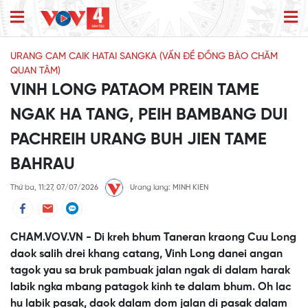
URANG CAM CAIK HATAI SANGKA (VẤN ĐỀ ĐỒNG BÀO CHĂM
QUAN TÂM)
VINH LONG PATAOM PREIN TAME
NGAK HA TANG, PEIH BAMBANG DUI
PACHREIH URANG BUH JIEN TAME
BAHRAU
Thứ ba, 11:27, 07/07/2026
Urang lang: MINH KIEN
CHAM.VOV.VN - Di kreh bhum Taneran kraong Cuu Long
daok salih drei khang catang, Vinh Long danei angan
tagok yau sa bruk pambuak jalan ngak di dalam harak
labik ngka mbang patagok kinh te dalam bhum. Oh lac
hu labik pasak, daok dalam dom jalan di pasak dalam