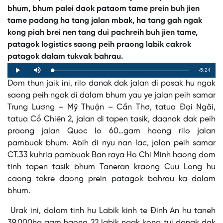
bhum, bhum palei daok pataom tame prein buh jien
tame padang ha tang jalan mbak, ha tang gah ngak
kong piah brei nen tang dui pachreih buh jien tame,
patagok logistics saong peih praong labik cakrok
patagok dalam tukvak bahrau.
Remaining
-5:24
Loaded
:
Progress
:
Play
Mute
0%
0%
Dom thun jaik ini, rilo danak dak jalan di pasak hu ngak
Time
saong peih ngak di dalam bhum yau ye jalan peih samar
Trung Lương – Mỹ Thuận – Cần Thơ, tatua Đại Ngãi,
tatua Cổ Chiên 2, jalan di tapen tasik, daanak dak peih
praong jalan Quoc lo 60…gam haong rilo jalan
pambuak bhum. Abih di nyu nan lac, jalan peih samar
CT.33 kuhria pambuak Ban raya Ho Chi Minh haong dom
tinh tapen tasik bhum Taneran kraong Cuu Long hu
caong takre daong prein patagok bahrau ka dalam
bhum.
Urak ini, dalam tinh hu Labik kinh te Đinh An hu taneh
39.000ha gam haong 22 labik ngak kong tui danak dak