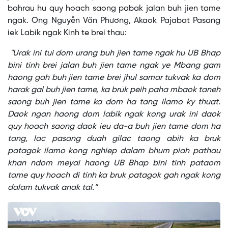
bahrau hu quy hoach saong pabak jalan buh jien tame
ngak. Ong Nguyễn Văn Phương, Akaok Pajabat Pasang
iek Labik ngak Kinh te brei thau:
"Urak ini tui dom urang buh jien tame ngak hu UB Bhap
bini tinh brei jalan buh jien tame ngak ye Mbang gam
haong gah buh jien tame brei jhul samar tukvak ka dom
harak gal buh jien tame, ka bruk peih paha mbaok taneh
saong buh jien tame ka dom ha tang ilamo ky thuat.
Daok ngan haong dom labik ngak kong urak ini daok
quy hoach saong daok ieu da-a buh jien tame dom ha
tang, lac pasang duah gilac taong abih ka bruk
patagok ilamo kong nghiep dalam bhum piah pathau
khan ndom meyai haong UB Bhap bini tinh pataom
tame quy hoach di tinh ka bruk patagok gah ngak kong
dalam tukvak anak tal.”