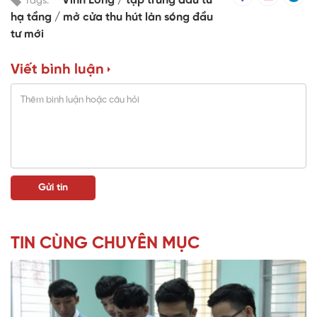
Vĩnh Long
tập trung đầu tư
Tags:
hạ tầng
mở cửa thu hút làn sóng đầu
tư mới
Viết bình luận
TIN CÙNG CHUYÊN MỤC