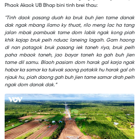
Phaok Akaok UB Bhap bini tinh brei thau:
"Tinh daok pasang duah ka bruk buh jien tame danak
dak ngak mbang ilamo ky thuat, rilo meng lac ha tang
jalan mbak pambuak tame dom labik ngak kong piah
khik kajap bruk peih nduac laneing lagaih. Gam haong
di nan patagok bruk pasang iek taneh riya, bruk peih
paha mbaok taneh, jao bayar taneh ka gah buh jien
tame dil samu. Blaoh pasiam dom harak gal karja ngak
habar ka samar ka tukvak saong patakik hu harak gal oh
njauk hu, piah daong gah buh jien tame samar drah peih
ngak dom danak dak.”