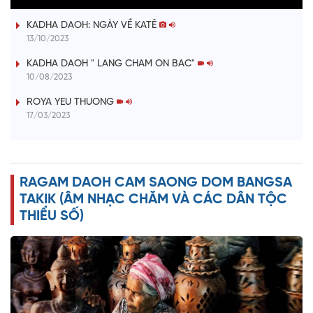
a
KADHA DAOH: NGÀY VỀ KATÊ
y
13/10/2023
V
KADHA DAOH " LANG CHAM ON BAC"
10/08/2023
i
ROYA YEU THUONG
17/03/2023
d
e
RAGAM DAOH CAM SAONG DOM BANGSA
o
TAKIK (ÂM NHẠC CHĂM VÀ CÁC DÂN TỘC
THIỂU SỐ)