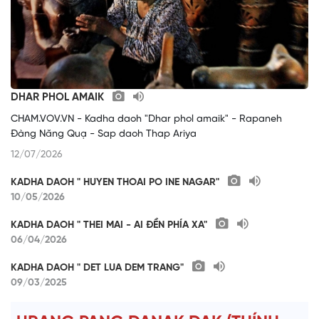
DHAR PHOL AMAIK
CHAM.VOV.VN - Kadha daoh "Dhar phol amaik" - Rapaneh
Đàng Năng Quạ - Sap daoh Thap Ariya
12/07/2026
KADHA DAOH " HUYEN THOAI PO INE NAGAR"
10/05/2026
KADHA DAOH " THEI MAI - AI ĐỀN PHÍA XA"
06/04/2026
KADHA DAOH " DET LUA DEM TRANG"
09/03/2025