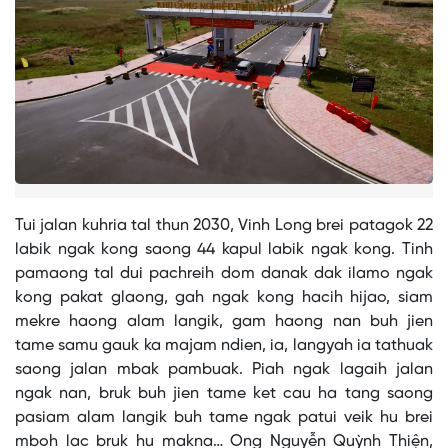
Tui jalan kuhria tal thun 2030, Vinh Long brei patagok 22
labik ngak kong saong 44 kapul labik ngak kong. Tinh
pamaong tal dui pachreih dom danak dak ilamo ngak
kong pakat glaong, gah ngak kong hacih hijao, siam
mekre haong alam langik, gam haong nan buh jien
tame samu gauk ka majam ndien, ia, langyah ia tathuak
saong jalan mbak pambuak. Piah ngak lagaih jalan
ngak nan, bruk buh jien tame ket cau ha tang saong
pasiam alam langik buh tame ngak patui veik hu brei
mboh lac bruk hu makna… Ong Nguyễn Quỳnh Thiện,