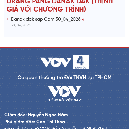
URANG PANG DANAK DAK (THÍNH
GIẢ VỚI CHƯƠNG TRÌNH)
Danak dak sap Cam 30_04_2026
30/04/2026
Cơ quan thường trú Đài TNVN tại TPHCM
Giám đốc: Nguyễn Ngọc Năm
Phó giám đốc: Cao Thị Thoa
Địa chỉ: Tòa nhà VOV, Số 7 Nguyễn Thị Minh Khai,