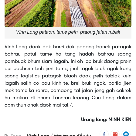
Vĩnh Long pataom tame peih praong jalan mbak
Vinh Long daok dak harei dak padang banek patagok
bahrau patui tame ha tang hadah bahrau saong
pambuak bhum siam lagaih. Ini oh lac bruk daong prein
dui pachreih buh jien tame, jhul tagok bruk ngak kong
saong logistics patagok blaoh daok peih tabiak kein
lagaih salih co cau kinh te, brei bruk ngak, parilo jien
mek tame ka rahra, pamaong tal jalan jeng gah cakrok
hu makna di bhum Taneran kraong Cuu Long dalam
dom thun anak daok mai tal./.
Urang lang: MINH KIEN