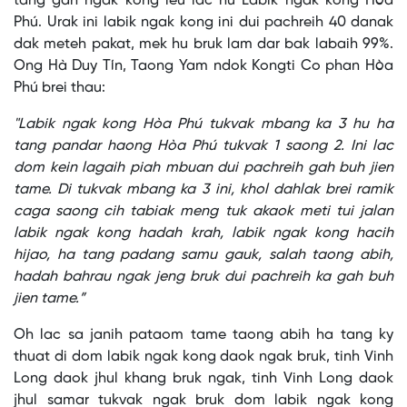
tang gah ngak kong ieu lac hu Labik ngak kong Hòa
Phú. Urak ini labik ngak kong ini dui pachreih 40 danak
dak meteh pakat, mek hu bruk lam dar bak labaih 99%.
Ong Hà Duy Tín, Taong Yam ndok Kongti Co phan Hòa
Phú brei thau:
"Labik ngak kong Hòa Phú tukvak mbang ka 3 hu ha
tang pandar haong Hòa Phú tukvak 1 saong 2. Ini lac
dom kein lagaih piah mbuan dui pachreih gah buh jien
tame. Di tukvak mbang ka 3 ini, khol dahlak brei ramik
caga saong cih tabiak meng tuk akaok meti tui jalan
labik ngak kong hadah krah, labik ngak kong hacih
hijao, ha tang padang samu gauk, salah taong abih,
hadah bahrau ngak jeng bruk dui pachreih ka gah buh
jien tame.”
Oh lac sa janih pataom tame taong abih ha tang ky
thuat di dom labik ngak kong daok ngak bruk, tinh Vinh
Long daok jhul khang bruk ngak, tinh Vinh Long daok
jhul samar tukvak ngak bruk dom labik ngak kong