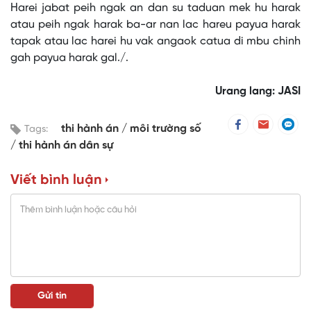
Harei jabat peih ngak an dan su taduan mek hu harak
atau peih ngak harak ba-ar nan lac hareu payua harak
tapak atau lac harei hu vak angaok catua di mbu chinh
gah payua harak gal./.
Urang lang: JASI
thi hành án
môi trường số
Tags:
thi hành án dân sự
Viết bình luận