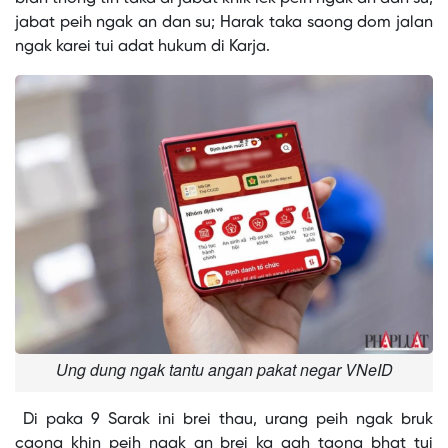
jabat peih ngak an dan su; Harak taka saong dom jalan
ngak karei tui adat hukum di Karja.
Ung dung ngak tantu angan pakat negar VNeID
Di paka 9 Sarak ini brei thau, urang peih ngak bruk
caong khin peih ngak an brei ka gah taong bhat tui