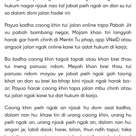
hukum nagar njauk nao tal jabat peih ngak an dan su tui
sa dalam dom jalan hadei ini:
Payua kadha caong khin tui jalan online tapa Pabah Jit
vu pabah bambang negar, Majam khao tin langyah
harak gar hanh chinh di Mentri Tu phap, app VNeID atau
angaok jalan ngak online karei tui adat hukum di karja;
Ba kadha caong khin tagok tapak atau khan brei thau
tui meng panuac ndom. Meyah khan brei thau tui
panuac ndom mayau ye jabat peih ngak gah taong
bhat an dan su brei ka bhap bini njauk ngak harak ba-
ar; Payua harak caong khin tapa jalan mbu chinh atau
tui jalan ngak karei tui dat hukum di karja.
Caong khin peih ngak an njauk hu dom asal kadha,
dalam nan hu: khaw tin di urang caong khin, urang hu
peih ngak an, urang njauk peih ngak an, dalam nan hu:
angan je; labik daok; harei, bilan, thun ndih tapui; taka