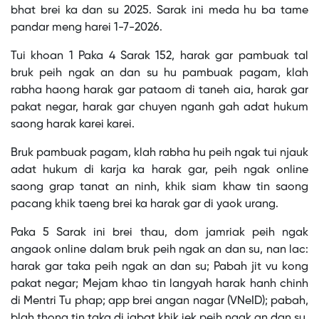
window.
bhat brei ka dan su 2025. Sarak ini meda hu ba tame
pandar meng harei 1-7-2026.
Tui khoan 1 Paka 4 Sarak 152, harak gar pambuak tal
bruk peih ngak an dan su hu pambuak pagam, klah
rabha haong harak gar pataom di taneh aia, harak gar
pakat negar, harak gar chuyen nganh gah adat hukum
saong harak karei karei.
Bruk pambuak pagam, klah rabha hu peih ngak tui njauk
adat hukum di karja ka harak gar, peih ngak online
saong grap tanat an ninh, khik siam khaw tin saong
pacang khik taeng brei ka harak gar di yaok urang.
Paka 5 Sarak ini brei thau, dom jamriak peih ngak
angaok online dalam bruk peih ngak an dan su, nan lac:
harak gar taka peih ngak an dan su; Pabah jit vu kong
pakat negar; Mejam khao tin langyah harak hanh chinh
di Mentri Tu phap; app brei angan nagar (VNeID); pabah,
blah thong tin taka di jabat khik iek peih ngak an dan su,