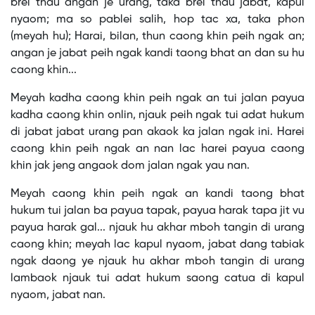
brei thau angan je urang, taka brei thau jabat, kapul
nyaom; ma so pablei salih, hop tac xa, taka phon
(meyah hu); Harai, bilan, thun caong khin peih ngak an;
angan je jabat peih ngak kandi taong bhat an dan su hu
caong khin...
Meyah kadha caong khin peih ngak an tui jalan payua
kadha caong khin onlin, njauk peih ngak tui adat hukum
di jabat jabat urang pan akaok ka jalan ngak ini. Harei
caong khin peih ngak an nan lac harei payua caong
khin jak jeng angaok dom jalan ngak yau nan.
Meyah caong khin peih ngak an kandi taong bhat
hukum tui jalan ba payua tapak, payua harak tapa jit vu
payua harak gal... njauk hu akhar mboh tangin di urang
caong khin; meyah lac kapul nyaom, jabat dang tabiak
ngak daong ye njauk hu akhar mboh tangin di urang
lambaok njauk tui adat hukum saong catua di kapul
nyaom, jabat nan.