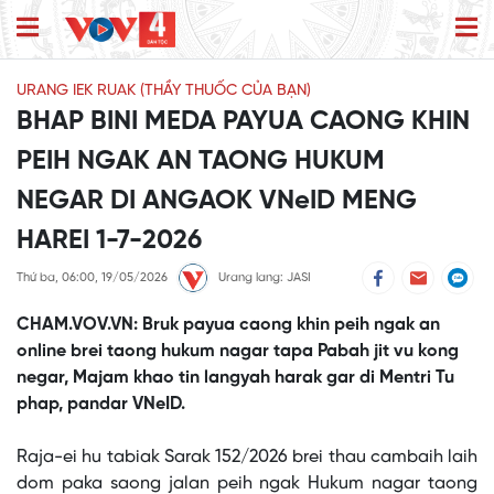
URANG IEK RUAK (THẦY THUỐC CỦA BẠN)
BHAP BINI MEDA PAYUA CAONG KHIN
PEIH NGAK AN TAONG HUKUM
NEGAR DI ANGAOK VNeID MENG
HAREI 1-7-2026
Thứ ba, 06:00, 19/05/2026
Urang lang: JASI
CHAM.VOV.VN: Bruk payua caong khin peih ngak an
online brei taong hukum nagar tapa Pabah jit vu kong
negar, Majam khao tin langyah harak gar di Mentri Tu
phap, pandar VNeID.
This
is
No compatible source was found for this media.
Raja-ei hu tabiak Sarak 152/2026 brei thau cambaih laih
a
modal
dom paka saong jalan peih ngak Hukum nagar taong