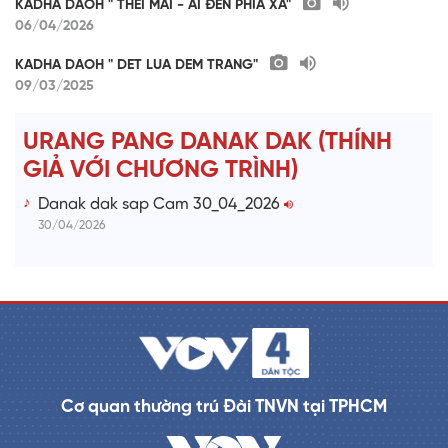
KADHA DAOH " THEI MAI - AI ĐỀN PHÍA XA"
06/04/2026
KADHA DAOH " DET LUA DEM TRANG"
09/03/2025
URANG PANG DANAK DAK (THÍNH
GIẢ VỚI CHƯƠNG TRÌNH)
Danak dak sap Cam 30_04_2026
30/04/2026
Cơ quan thường trú Đài TNVN tại TPHCM