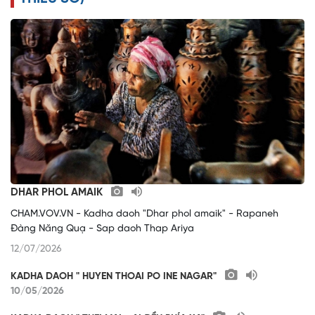
DHAR PHOL AMAIK
CHAM.VOV.VN - Kadha daoh "Dhar phol amaik" - Rapaneh
Đàng Năng Quạ - Sap daoh Thap Ariya
12/07/2026
KADHA DAOH " HUYEN THOAI PO INE NAGAR"
10/05/2026