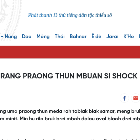
 - Nùng
Dao
Mông
Thái
Bahnar
Ê đê
Jarai
K'Ho
URANG PRAONG THUN MBUAN SI SHOCK
ng umo praong thun meda rah tabiak biak samar, meng bru
om minit. Min hu rilo bruk brei mboh dalau aval blaoh drei m
ible source was found for this media.