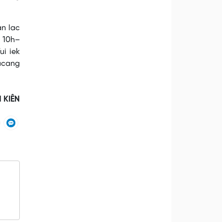
an lac
n 10h–
ui iek
acang
H KIÊN