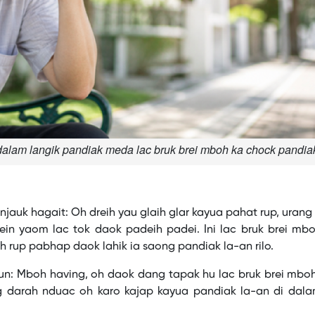
alam langik pandiak meda lac bruk brei mboh ka chock pandia
 njauk hagait: Oh dreih yau glaih glar kayua pahat rup, urang
in yaom lac tok daok padeih padei. Ini lac bruk brei mbo
oh rup pabhap daok lahik ia saong pandiak la-an rilo.
trun: Mboh having, oh daok dang tapak hu lac bruk brei mbo
ng darah nduac oh karo kajap kayua pandiak la-an di dala