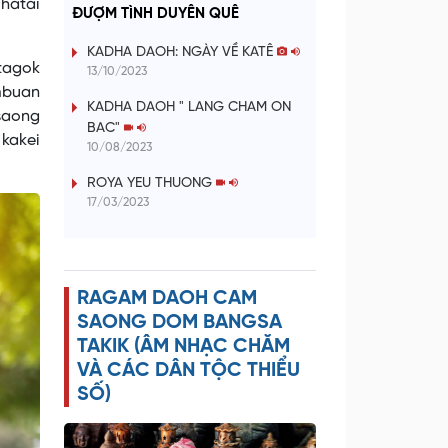
a
 hatai
ĐƯỢM TÌNH DUYÊN QUÊ
y
KADHA DAOH: NGÀY VỀ KATÊ
 tagok
13/10/2023
V
 mbuan
KADHA DAOH " LANG CHAM ON
saong
BAC"
i
 kakei
10/08/2023
d
ROYA YEU THUONG
17/03/2023
e
o
RAGAM DAOH CAM
SAONG DOM BANGSA
TAKIK (ÂM NHẠC CHĂM
VÀ CÁC DÂN TỘC THIỂU
SỐ)