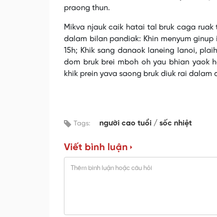
praong thun.
Mikva njauk caik hatai tal bruk caga ruak 
dalam bilan pandiak: Khin menyum ginup i
15h; Khik sang danaok laneing lanoi, plai
dom bruk brei mboh oh yau bhian yaok h
khik prein yava saong bruk diuk rai dalam
người cao tuổi
sốc nhiệt
Tags:
Viết bình luận