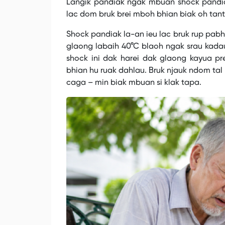
Langik pandiak ngak mbuan shock pandiak
a
modal
lac dom bruk brei mboh bhian biak oh tant
window.
Shock pandiak la-an ieu lac bruk rup pab
glaong labaih 40°C blaoh ngak srau kadau
shock ini dak harei dak glaong kayua p
bhian hu ruak dahlau. Bruk njauk ndom tal
caga – min biak mbuan si klak tapa.