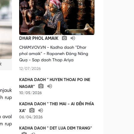
DHAR PHOL AMAIK
CHAM.VOV.VN - Kadha daoh "Dhar
phol amaik" - Rapaneh Đàng Năng
Quạ - Sap daoh Thap Ariya
k
12/07/2026
KADHA DAOH " HUYEN THOAI PO INE
NAGAR"
 njauk
10/05/2026
h rup
KADHA DAOH " THEI MAI - AI ĐỀN PHÍA
XA"
h aval
06/04/2026
m rup
KADHA DAOH " DET LUA DEM TRANG"