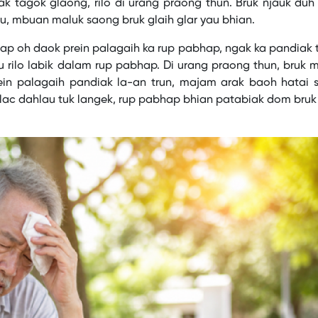
 tagok glaong, rilo di urang praong thun. Bruk njauk duh
u, mbuan maluk saong bruk glaih glar yau bhian.
hap oh daok prein palagaih ka rup pabhap, ngak ka pandiak
 rilo labik dalam rup pabhap. Di urang praong thun, bruk
rein palagaih pandiak la-an trun, majam arak baoh hatai 
 lac dahlau tuk langek, rup pabhap bhian patabiak dom bruk