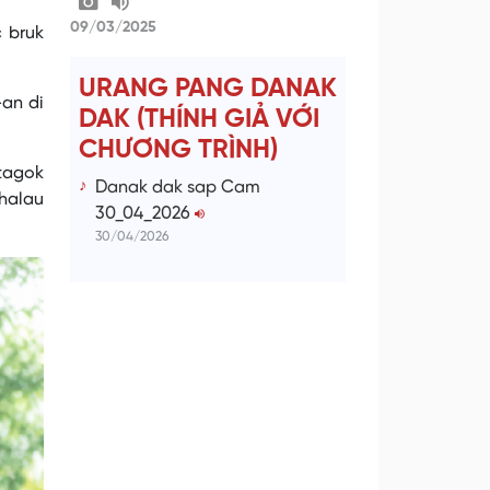
09/03/2025
c bruk
URANG PANG DANAK
-an di
DAK (THÍNH GIẢ VỚI
CHƯƠNG TRÌNH)
 tagok
Danak dak sap Cam
dhalau
30_04_2026
30/04/2026