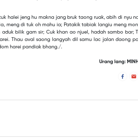
tuk halei jeng hu makna jang bruk taong ruak, abih di nyu n
a, meng di tuk oh mahu ia; Patakik tabiak langiu meng mo
h aduk bilik gam sir; Cuk khan ao njuel, hadah sambo bar; T
arei. Thau aval saong langyah dil samu lac jalan daong p
 dom harei pandiak bhang./.
Urang lang: MIN