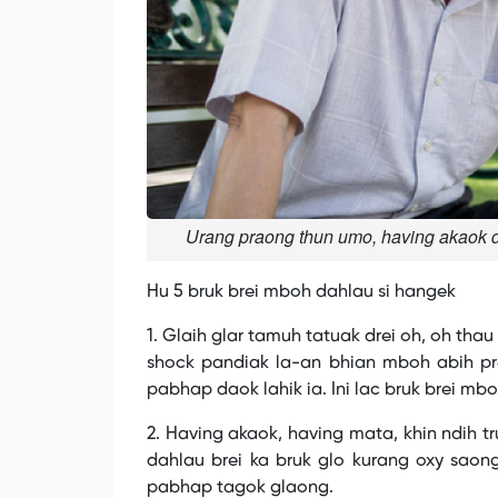
Urang praong thun umo, having akaok d
Hu 5 bruk brei mboh dahlau si hangek
1. Glaih glar tamuh tatuak drei oh, oh thau
shock pandiak la-an bhian mboh abih pre
pabhap daok lahik ia. Ini lac bruk brei mb
2. Having akaok, having mata, khin ndih 
dahlau brei ka bruk glo kurang oxy sao
pabhap tagok glaong.