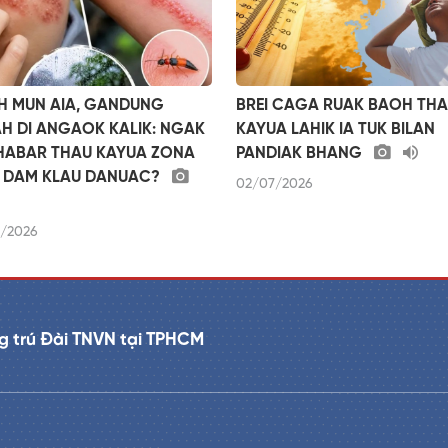
H MUN AIA, GANDUNG
BREI CAGA RUAK BAOH TH
H DI ANGAOK KALIK: NGAK
KAYUA LAHIK IA TUK BILAN
HABAR THAU KAYUA ZONA
PANDIAK BHANG
 DAM KLAU DANUAC?
02/07/2026
/2026
g trú Đài TNVN tại TPHCM