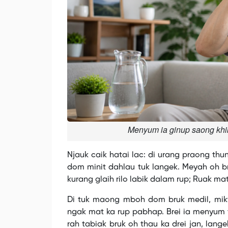
Menyum ia ginup saong khi
Njauk caik hatai lac: di urang praong th
dom minit dahlau tuk langek. Meyah oh br
kurang glaih rilo labik dalam rup; Ruak ma
Di tuk maong mboh dom bruk medil, mikva
ngak mat ka rup pabhap. Brei ia menyum
rah tabiak bruk oh thau ka drei jan, lan