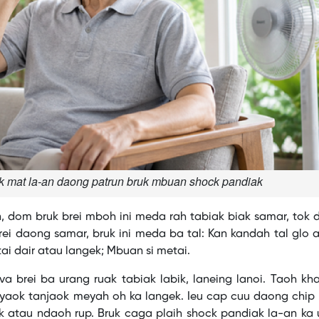
k mat la-an daong patrun bruk mbuan shock pandiak
un, dom bruk brei mboh ini meda rah tabiak biak samar, tok
ei daong samar, bruk ini meda ba tal: Kan kandah tal glo 
tai dair atau langek; Mbuan si metai.
 brei ba urang ruak tabiak labik, laneing lanoi. Taoh kh
 yaok tanjaok meyah oh ka langek. Ieu cap cuu daong chip
gek atau ndaoh rup. Bruk caga plaih shock pandiak la-an ka