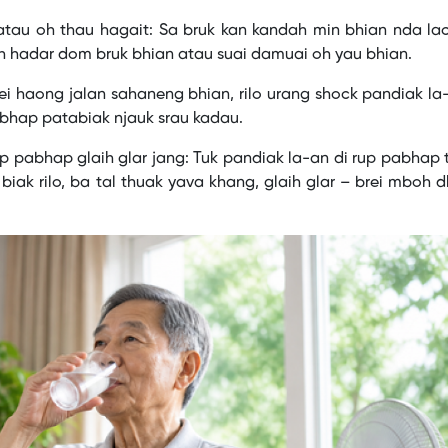
atau oh thau hagait: Sa bruk kan kandah min bhian nda la
oh hadar dom bruk bhian atau suai damuai oh yau bhian.
rei haong jalan sahaneng bhian, rilo urang shock pandiak la
abhap patabiak njauk srau kadau.
up pabhap glaih glar jang: Tuk pandiak la-an di rup pabhap
iak rilo, ba tal thuak yava khang, glaih glar – brei mboh 