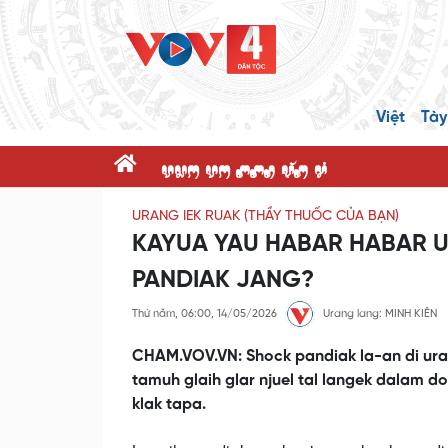
Việt
Tày
dnK dK ppR x@P c'
URANG IEK RUAK (THẦY THUỐC CỦA BẠN)
KAYUA YAU HABAR HABAR 
PANDIAK JANG?
Thứ năm, 06:00, 14/05/2026
Urang lang: MINH KIÊN
CHAM.VOV.VN: Shock pandiak la-an di ura
tamuh glaih glar njuel tal langek dalam d
klak tapa.
This
is
No compat