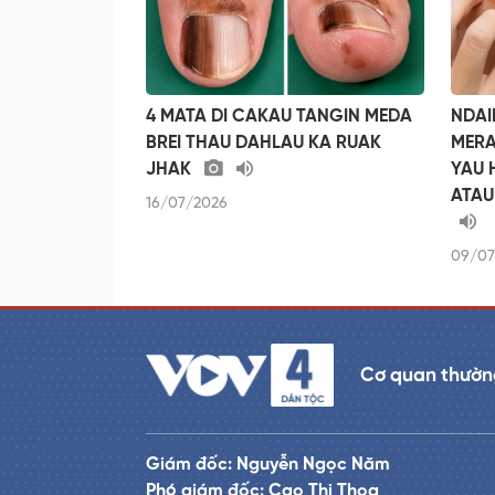
4 MATA DI CAKAU TANGIN MEDA
NDAI
BREI THAU DAHLAU KA RUAK
MERA
JHAK
YAU 
ATAU
16/07/2026
09/07
Cơ quan thườn
Giám đốc: Nguyễn Ngọc Năm
Phó giám đốc: Cao Thị Thoa