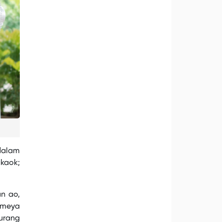
 dalam
akaok;
an ao,
 meya
 urang