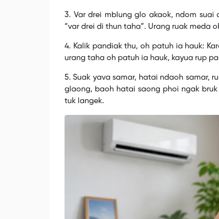
3. Var drei mblung glo akaok, ndom suai 
“var drei di thun taha”. Urang ruak meda 
4. Kalik pandiak thu, oh patuh ia hauk: Ka
urang taha oh patuh ia hauk, kayua rup p
5. Suak yava samar, hatai ndaoh samar, r
glaong, baoh hatai saong phoi ngak bruk b
tuk langek.